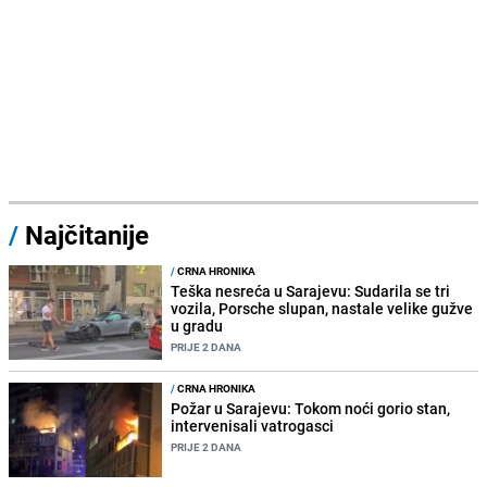
/
Najčitanije
/
CRNA HRONIKA
Teška nesreća u Sarajevu: Sudarila se tri
vozila, Porsche slupan, nastale velike gužve
u gradu
PRIJE 2 DANA
/
CRNA HRONIKA
Požar u Sarajevu: Tokom noći gorio stan,
intervenisali vatrogasci
PRIJE 2 DANA