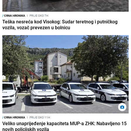
/
CRNA HRONIKA
I
PRIJE OKO 7H
Teška nesreća kod Visokog: Sudar teretnog i putničkog
vozila, vozač prevezen u bolnicu
/
CRNA HRONIKA
I
PRIJE OKO 11H
Veliko unaprijeđenje kapaciteta MUP-a ZHK: Nabavljeno 15
novih policijskih vozila