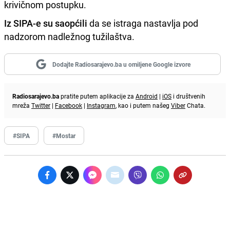
krivičnom postupku.
Iz SIPA-e su saopćili
da se istraga nastavlja pod
nadzorom nadležnog tužilaštva.
Dodajte Radiosarajevo.ba u omiljene Google izvore
Radiosarajevo.ba
pratite putem aplikacije za
Android
|
iOS
i društvenih
mreža
Twitter
|
Facebook
|
Instagram
, kao i putem našeg
Viber
Chata.
#SIPA
#Mostar