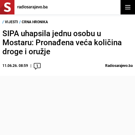
Otvor
/
VIJESTI
/
CRNA HRONIKA
SIPA uhapsila jednu osobu u
Mostaru: Pronađena veća količina
droge i oružje
11.06.26. 08:59
Radiosarajevo.ba
1