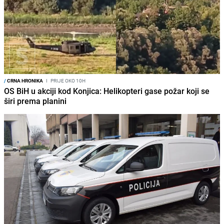
/
CRNA HRONIKA
I
PRIJE OKO 10H
OS BiH u akciji kod Konjica: Helikopteri gase požar koji se
širi prema planini