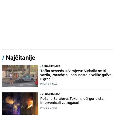
/
Najčitanije
/
CRNA HRONIKA
Teška nesreća u Sarajevu: Sudarila se tri
vozila, Porsche slupan, nastale velike gužve
u gradu
PRIJE 2 DANA
/
CRNA HRONIKA
Požar u Sarajevu: Tokom noći gorio stan,
intervenisali vatrogasci
PRIJE 2 DANA