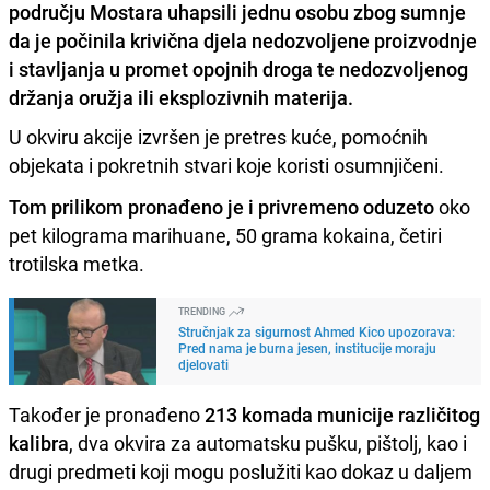
području Mostara uhapsili jednu osobu zbog sumnje
da je počinila krivična djela nedozvoljene proizvodnje
i stavljanja u promet opojnih droga te nedozvoljenog
držanja oružja ili eksplozivnih materija.
U okviru akcije izvršen je pretres kuće, pomoćnih
objekata i pokretnih stvari koje koristi osumnjičeni.
Tom prilikom pronađeno je i privremeno oduzeto
oko
pet kilograma marihuane, 50 grama kokaina, četiri
trotilska metka.
TRENDING
Stručnjak za sigurnost Ahmed Kico upozorava:
Pred nama je burna jesen, institucije moraju
djelovati
Također je pronađeno
213 komada municije različitog
kalibra
, dva okvira za automatsku pušku, pištolj, kao i
drugi predmeti koji mogu poslužiti kao dokaz u daljem