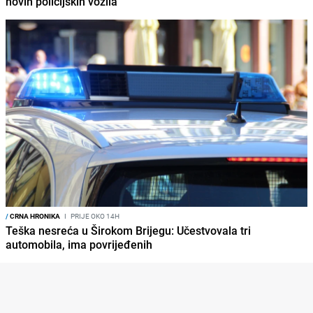
novih policijskih vozila
/
CRNA HRONIKA
I
PRIJE OKO 14H
Teška nesreća u Širokom Brijegu: Učestvovala tri
automobila, ima povrijeđenih