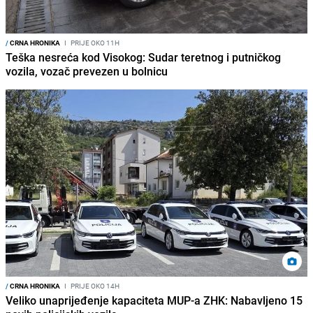
/
CRNA HRONIKA
I
PRIJE OKO 11H
Teška nesreća kod Visokog: Sudar teretnog i putničkog
vozila, vozač prevezen u bolnicu
/
CRNA HRONIKA
I
PRIJE OKO 14H
Veliko unaprijeđenje kapaciteta MUP-a ZHK: Nabavljeno 15