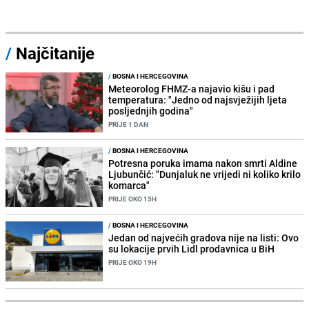
/
Najčitanije
/
BOSNA I HERCEGOVINA
Meteorolog FHMZ-a najavio kišu i pad
temperatura: "Jedno od najsvježijih ljeta
posljednjih godina"
PRIJE 1 DAN
/
BOSNA I HERCEGOVINA
Potresna poruka imama nakon smrti Aldine
Ljubunčić: "Dunjaluk ne vrijedi ni koliko krilo
komarca"
PRIJE OKO 15H
/
BOSNA I HERCEGOVINA
Jedan od najvećih gradova nije na listi: Ovo
su lokacije prvih Lidl prodavnica u BiH
PRIJE OKO 19H