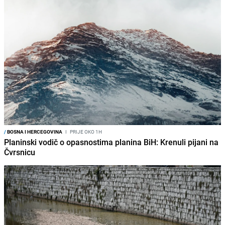
/
BOSNA I HERCEGOVINA
I
PRIJE OKO 1H
Planinski vodič o opasnostima planina BiH: Krenuli pijani na
Čvrsnicu