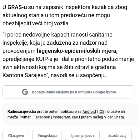
U
GRAS-u
su na zapisnik inspektora kazali da zbog
aktuelnog stanja u tom preduzeću ne mogu
obezbijediti veći broj vozila.
"I pored nedovoljne kapacitiranosti sanitarne
inspekcije, koja je zadužena za nadzor nad
provođenjem
higijensko-epidemiloških mjera
,
opredjeljenje KUIP-a je i dalje prioritetno poduzimanje
svih aktivnosti kojima se štiti zdravlje građana
Kantona Sarajevo", navodi se u saopćenju.
Dodajte Radiosarajevo.ba u omiljene Google izvore
Radiosarajevo.ba
pratite putem aplikacije za
Android
|
iOS
i društvenih
mreža
Twitter
|
Facebook
|
Instagram
, kao i putem našeg
Viber
Chata.
#Sarajevo
#inspekcija
#javni prijevoz
#saobraćaj