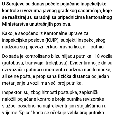
U Sarajevu su danas počele p
ojačane inspekcijske
kontrole
u vozilima
javnog gradskog saobraćaja
, koje
se realiziraju u saradnji sa pripadnicima kantonalnog
Ministarstva unutrašnjih poslova
.
Kako je saopćeno iz Kantonalne uprave za
inspekcijske poslove (KUIP), subjekti inspekcijskog
nadzora su prijevoznici kao pravna lica, ali i putnici.
Do sada je kontrolisano blizu hiljadu putnika i 18 vozila
(autobusa, tramvaja, trolejbusa). Evidentirano je da su
svi vozači i putnici u momentu nadzora nosili maske,
ali se ne poštuje propisana
fizička distanca
od jedan
metar jer je u vozilima veći broj putnika.
Inspektori su, zbog hitnosti postupka, zapisnički
naložili pojačane kontrole broja putnika revizorske
službe, posebno na najfrekventnijim stajalištima i u
vrijeme "špice" kada se očekuje
veliki broj putnika
.