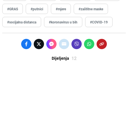
#GRAS
#putnici
#mjere
#zaštitne maske
#socijalna distanca
#koronavirus u bih
#COVID-19
12
Dijeljenja