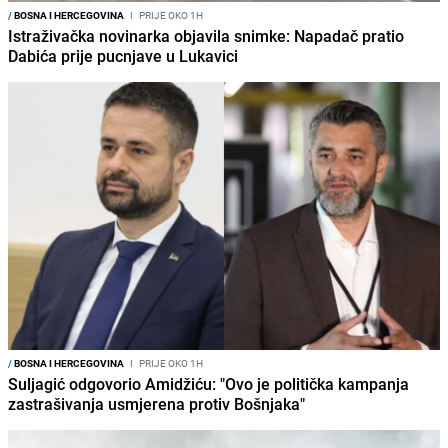
/
BOSNA I HERCEGOVINA
I
PRIJE OKO 1H
Istraživačka novinarka objavila snimke: Napadač pratio
Dabića prije pucnjave u Lukavici
/
BOSNA I HERCEGOVINA
I
PRIJE OKO 1H
Suljagić odgovorio Amidžiću: "Ovo je politička kampanja
zastrašivanja usmjerena protiv Bošnjaka"