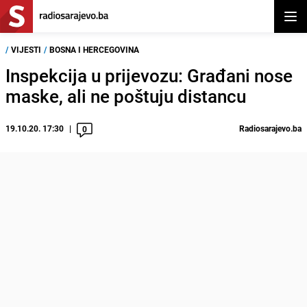
Otvor
/
VIJESTI
/
BOSNA I HERCEGOVINA
Inspekcija u prijevozu: Građani nose
maske, ali ne poštuju distancu
19.10.20. 17:30
Radiosarajevo.ba
0