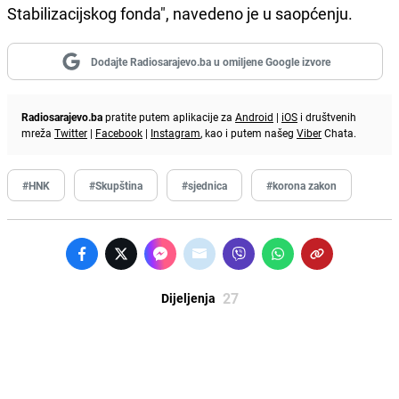
Stabilizacijskog fonda", navedeno je u saopćenju.
Dodajte Radiosarajevo.ba u omiljene Google izvore
Radiosarajevo.ba
pratite putem aplikacije za
Android
|
iOS
i društvenih
mreža
Twitter
|
Facebook
|
Instagram
, kao i putem našeg
Viber
Chata.
#HNK
#Skupština
#sjednica
#korona zakon
27
Dijeljenja