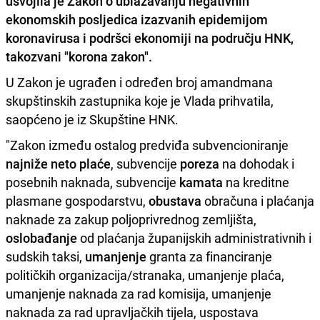
usvojila je Zakon o ublažavanju negativnih
ekonomskih posljedica izazvanih epidemijom
koronavirusa i podršci ekonomiji na području HNK,
takozvani "
korona zakon
".
U Zakon je ugrađen i određen broj amandmana
skupštinskih zastupnika koje je Vlada prihvatila,
saopćeno je iz Skupštine HNK.
"Zakon između ostalog predviđa subvencioniranje
najniže neto plaće
, subvencije
poreza
na dohodak i
posebnih naknada, subvencije
kamata
na kreditne
plasmane gospodarstvu,
obustava
obračuna i plaćanja
naknade za zakup poljoprivrednog zemljišta,
oslobađanje
od plaćanja županijskih administrativnih i
sudskih taksi,
umanjenje
granta za financiranje
političkih organizacija/stranaka, umanjenje plaća,
umanjenje naknada za rad komisija, umanjenje
naknada za rad upravljačkih tijela, uspostava