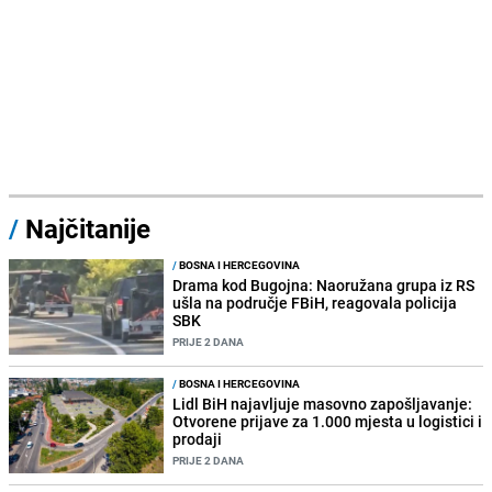
/
Najčitanije
/
BOSNA I HERCEGOVINA
Drama kod Bugojna: Naoružana grupa iz RS
ušla na područje FBiH, reagovala policija
SBK
PRIJE 2 DANA
/
BOSNA I HERCEGOVINA
Lidl BiH najavljuje masovno zapošljavanje:
Otvorene prijave za 1.000 mjesta u logistici i
prodaji
PRIJE 2 DANA