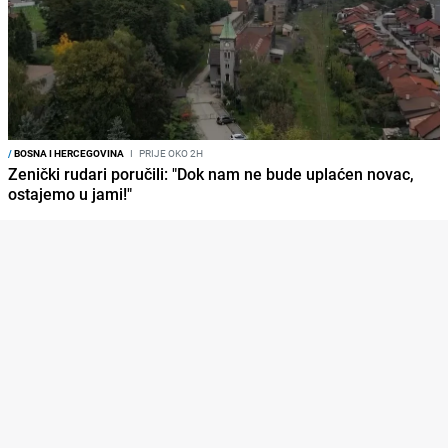
/
BOSNA I HERCEGOVINA
I
PRIJE OKO 2H
Zenički rudari poručili: "Dok nam ne bude uplaćen novac,
ostajemo u jami!"