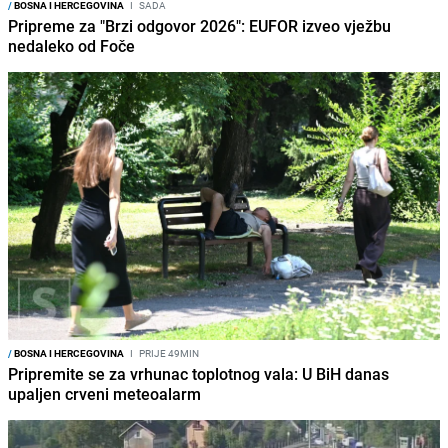
/
BOSNA I HERCEGOVINA
I
SADA
Pripreme za "Brzi odgovor 2026": EUFOR izveo vježbu
nedaleko od Foče
/
BOSNA I HERCEGOVINA
I
PRIJE 49MIN
Pripremite se za vrhunac toplotnog vala: U BiH danas
upaljen crveni meteoalarm