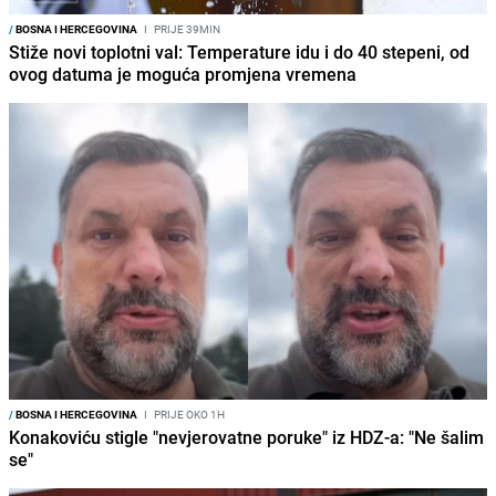
/
BOSNA I HERCEGOVINA
I
PRIJE 39MIN
Stiže novi toplotni val: Temperature idu i do 40 stepeni, od
ovog datuma je moguća promjena vremena
/
BOSNA I HERCEGOVINA
I
PRIJE OKO 1H
Konakoviću stigle "nevjerovatne poruke" iz HDZ-a: "Ne šalim
se"