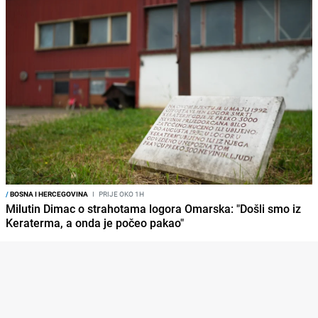
/
BOSNA I HERCEGOVINA
I
PRIJE OKO 1H
Milutin Dimac o strahotama logora Omarska: "Došli smo iz
Keraterma, a onda je počeo pakao"