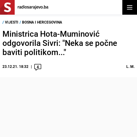
Otvor
/
VIJESTI
/
BOSNA I HERCEGOVINA
Ministrica Hota-Muminović
odgovorila Sivri: "Neka se počne
baviti politikom..."
23.12.21. 18:32
L. M.
4