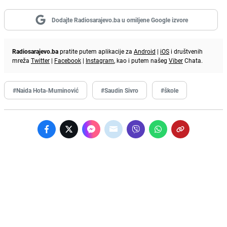
Dodajte Radiosarajevo.ba u omiljene Google izvore
Radiosarajevo.ba
pratite putem aplikacije za
Android
|
iOS
i društvenih
mreža
Twitter
|
Facebook
|
Instagram
, kao i putem našeg
Viber
Chata.
#Naida Hota-Muminović
#Saudin Sivro
#škole