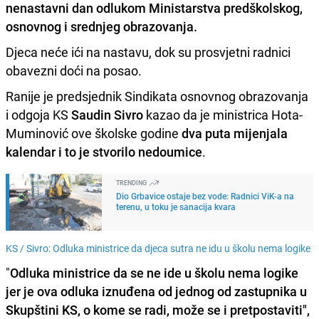
nenastavni dan odlukom Ministarstva
predškolskog,
osnovnog i srednjeg obrazovanja.
Djeca neće ići na nastavu, dok su prosvjetni radnici
obavezni doći na posao.
Ranije je predsjednik Sindikata osnovnog obrazovanja
i odgoja KS
Saudin Sivro
kazao da je m
inistrica Hota-
Muminović ove školske godine
dva puta mijenjala
kalendar i to je stvorilo nedoumice
.
TRENDING
Dio Grbavice ostaje bez vode: Radnici ViK-a na
terenu, u toku je sanacija kvara
KS /
Sivro: Odluka ministrice da djeca sutra ne idu u školu nema logike
"
Odluka ministrice da se ne ide u školu nema logike
jer je ova odluka iznuđena od jednog od zastupnika u
Skupštini KS, o kome se radi, može se i pretpostaviti",