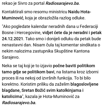
rekao je Sivro za portal
Radiosarajevo.ba.
Kontaktirali smo resornu ministricu
Naidu Hota-
Muminović
, koja je obrazložila razlog odluke.
"Ako pogledate kalendar neradnih dana u Federaciji
Bosne i Hercegovine,
vidjet ćete da je neradni i petak
24.12.2021
. Tako smo i donijeli odluku da petak bude
nenastavni dan. Nisam čula taj komentar sindikata o
nekim nalozima zastupnika Skupštine Kantona
Sarajevo.
Neka se taj koji je to izjavio
počne baviti politikom
tamo gdje se politikom bavi
, na listama kroz izborni
proces ili na nekoj od izvršnih funkcija. To bi bilo
korektno. Koristim priliku da zaželim
blagoslovljene
blagdane, Sretan Božić svim katolkinjama i
katolicima
", kazala je Hota-Muminović za
Radiosarajevo.ba.