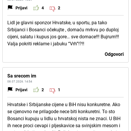
Prijavi
4
2
Lidl je glavni sponzor Hrvatske, u sportu, pa tako
Srbijanci i Bosanci očekujte , domaću mrkvu po duploj
cijeni, salatu i kupus jos gore… sve domace!!! Bujrum!!!
Valja pokriti reklame i jabuku “Vrh”!?!!
Odgovori
Sa srecom im
08.07.2026. 14:54
Prijavi
2
1
Hrvatske i Srbijanske cijene u BiH nisu konkuretne. Ako
se cjenovno ne prilagode nece biti konkuretni. To sto
Bosanci kupuju u lidlu u hrvatskoj nista ne znaci. U BiH
ih nece proci cevapi i pljeskavice sa svinjskim mesom i