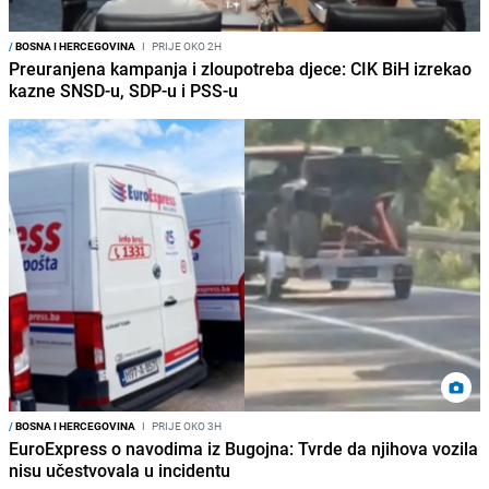
/
BOSNA I HERCEGOVINA
I
PRIJE OKO 2H
Preuranjena kampanja i zloupotreba djece: CIK BiH izrekao
kazne SNSD-u, SDP-u i PSS-u
/
BOSNA I HERCEGOVINA
I
PRIJE OKO 3H
EuroExpress o navodima iz Bugojna: Tvrde da njihova vozila
nisu učestvovala u incidentu