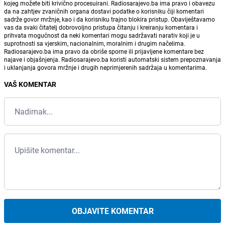
kojeg možete biti krivično procesuirani. Radiosarajevo.ba ima pravo i obavezu
da na zahtjev zvaničnih organa dostavi podatke o korisniku čiji komentari
sadrže govor mržnje, kao i da korisniku trajno blokira pristup. Obaviještavamo
vas da svaki čitatelj dobrovoljno pristupa čitanju i kreiranju komentara i
prihvata mogućnost da neki komentari mogu sadržavati narativ koji je u
suprotnosti sa vjerskim, nacionalnim, moralnim i drugim načelima.
Radiosarajevo.ba ima pravo da obriše sporne ili prijavljene komentare bez
najave i objašnjenja. Radiosarajevo.ba koristi automatski sistem prepoznavanja
i uklanjanja govora mržnje i drugih neprimjerenih sadržaja u komentarima.
VAŠ KOMENTAR
OBJAVITE KOMENTAR