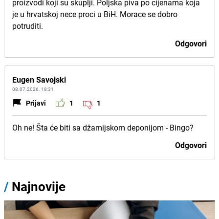
proizvodi koji su skuplji. Poljska piva po cijenama koja
je u hrvatskoj nece proci u BiH. Morace se dobro
potruditi.
Odgovori
Eugen Savojski
08.07.2026. 18:31
Prijavi
1
1
Oh ne! Šta će biti sa džamijskom deponijom - Bingo?
Odgovori
/
Najnovije