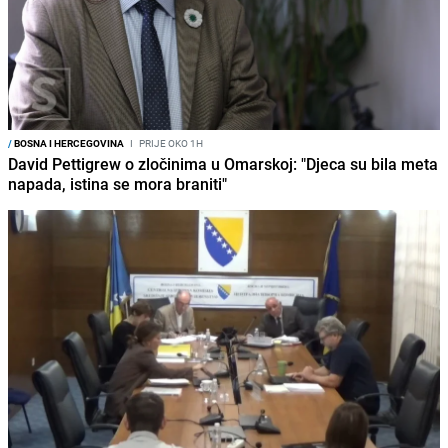
/
BOSNA I HERCEGOVINA
I
PRIJE OKO 1H
David Pettigrew o zločinima u Omarskoj: "Djeca su bila meta
napada, istina se mora braniti"