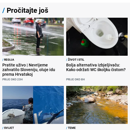
/
Pročitajte još
/
REGIJA
/
ŽIVOT I STIL
Pratite uživo | Nevrijeme
Bolja alternativa izbjeljivaču:
zahvatilo Sloveniju, oluje idu
Kako održati WC školjku čistom?
prema Hrvatskoj
PRIJE OKO 23H
PRIJE OKO 8H
/
SVIJET
/
TEME