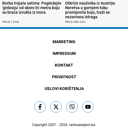
Borba trajala satima: Pogledajte
Otkriće naučnika iz Austrije:
'grdosiju' od skoro tri metra koju
Neretva u gornjem toku
su braća izvukla iz mora
promijenila boju, traži se
nezavisna istraga
PRIJE 1 DAN
PRIJE OKO 22H
MARKETING
IMPRESSUM
KONTAKT
PRIVATNOST
USLOVI KORIŠTENJA
Copyright 2007. - 2026.
radiosarajevo.ba
.