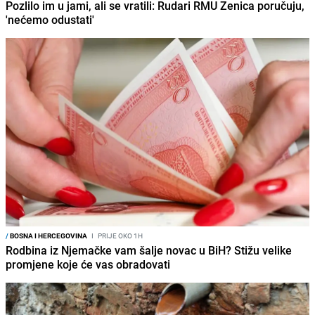
Pozlilo im u jami, ali se vratili: Rudari RMU Zenica poručuju,
'nećemo odustati'
/
BOSNA I HERCEGOVINA
I
PRIJE OKO 1H
Rodbina iz Njemačke vam šalje novac u BiH? Stižu velike
promjene koje će vas obradovati