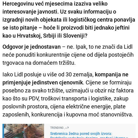
Hercegovinu već mjesecima izaziva veliko
interesovanje javnosti. Uz svaku informaciju o
izgradnji novih objekata ili logističkog centra ponavlja
se isto pitanje – hoće li proizvodi biti jednako jeftini
kao u Hrvatskoj, Srbiji ili Sloveniji?
Odgovor je jednostavan
– ne. Ipak, to ne znači da Lidl
neće ponuditi konkurentnije cijene od dijela postojećih
trgovaca na domaćem tržištu.
Iako Lidl posluje u više od 30 zemalja,
kompanija ne
primjenjuje jedinstven cjenovnik
. Cijene se formiraju
posebno za svako tržište, uzimajući u obzir niz faktora
kao što su PDV, troškovi transporta i logistike, zakup
poslovnih prostora, cijena električne energije, plate
zaposlenih, konkurencija i kupovna moć stanovništva.
TRENDING
Srebrenica žedna pored svojih izvora:
Restrikcije vode traju danima, građani i farme u