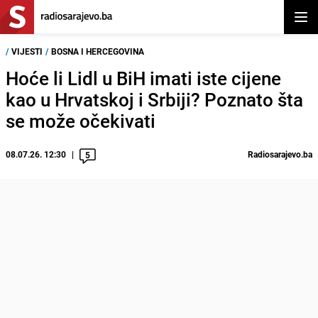
Otvor
/
VIJESTI
/
BOSNA I HERCEGOVINA
Hoće li Lidl u BiH imati iste cijene
kao u Hrvatskoj i Srbiji? Poznato šta
se može očekivati
08.07.26. 12:30
Radiosarajevo.ba
5