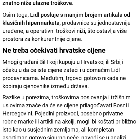
znatno niže ulazne troškove
.
Osim toga,
Lidl posluje s manjim brojem artikala od
klasičnih hipermarketa
, prodavnice su jednostavnije
uređene, a operativni troškovi niži, što ostavlja više
prostora za konkurentnije cijene.
Ne treba očekivati hrvatske cijene
Mnogi građani BiH koji kupuju u Hrvatskoj ili Srbiji
očekuju da će iste cijene zateći i u domaćim Lidl
prodavnicama. Međutim, trgovci gotovo nikada ne
kopiraju cjenovnike između država.
Razlike u porezima, troškovima poslovanja i tržišnim
uslovima znače da će se cijene prilagođavati Bosni i
Hercegovini. Pojedini proizvodi, posebno privatne
robne marke ili artikli na akciji, mogli bi koštati približno
isto kao u susjednim zemljama, ali kompletan
asortiman gotovo sigurno neće, navodi se u analizi