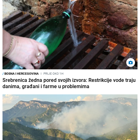
/
BOSNA I HERCEGOVINA
I
PRIJE OKO 1H
Srebrenica žedna pored svojih izvora: Restrikcije vode traju
danima, građani i farme u problemima