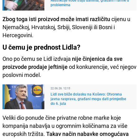
problemima
Zbog toga isti proizvod može imati različitu
cijenu u
Njemačkoj, Hrvatskoj, Srbiji, Sloveniji ili Bosni i
Hercegovini.
U čemu je prednost Lidla?
Ono po čemu se Lidl izdvaja
nije činjenica da sve
proizvode prodaje jeftinije
od konkurencije, već njegov
poslovni model.
22.06.26. 12:15
Lidl sve bliže dolasku na Koševo: Otvorena
javna rasprava, građani mogu dati primjedbe
do 6. jula
Veliki dio ponude čine privatne robne marke koje
kompanija nabavlja u ogromnim količinama za više
europskih tržišta.
Takav način nabavke omogućava