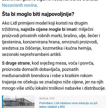
Nezavisnih novina
.
Šta bi moglo biti najpovoljnije?
Ako Lidl primijeni model koji koristi na drugim
tržištima,
najniže cijene mogle bi imati
: mliječni
proizvodi privatnih robnih marki, brašno, ulje, šećer i
tjestenina, konzervirana hrana, smrznuti proizvodi,
sredstva za čišćenje, kozmetika i kućna hemija,
sezonski neprehrambeni artikli.
S druge strane
, kod svježeg mesa, voća i povrća,
proizvoda domaćih dobavljača, poznatih
međunarodnih brendova i robe s kratkim rokom
trajanja ne očekuju se značajno niže cijene, jer na njih
mnogo više utiču lokalni troškovi nabavke i distribucije.
28.06.26. 17:27
Potvrđeno: Lidl odabrao novu lokaciju za još
jedan objekat u BiH