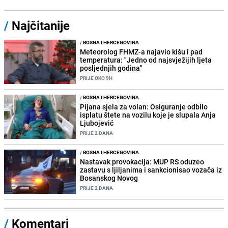
/
Najčitanije
/
BOSNA I HERCEGOVINA
Meteorolog FHMZ-a najavio kišu i pad
temperatura: "Jedno od najsvježijih ljeta
posljednjih godina"
PRIJE OKO 9H
/
BOSNA I HERCEGOVINA
Pijana sjela za volan: Osiguranje odbilo
isplatu štete na vozilu koje je slupala Anja
Ljubojević
PRIJE 2 DANA
/
BOSNA I HERCEGOVINA
Nastavak provokacija: MUP RS oduzeo
zastavu s ljiljanima i sankcionisao vozača iz
Bosanskog Novog
PRIJE 2 DANA
/
Komentari