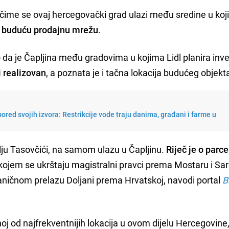
i, čime se ovaj hercegovački grad ulazi među sredine u ko
u buduću prodajnu mrežu
.
o da je Čapljina među gradovima u kojima Lidl planira inves
i realizovan
, a poznata je i tačna lokacija budućeg objekt
ored svojih izvora: Restrikcije vode traju danima, građani i farme u
elju Tasovčići, na samom ulazu u Čapljinu.
Riječ je o parce
kojem se ukrštaju magistralni pravci prema Mostaru i Sar
raničnom prelazu Doljani prema Hrvatskoj, navodi portal
B
noj od najfrekventnijih lokacija u ovom dijelu Hercegovin