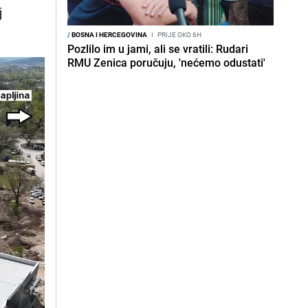
j
/
BOSNA I HERCEGOVINA
I
PRIJE OKO 6H
Pozlilo im u jami, ali se vratili: Rudari
RMU Zenica poručuju, 'nećemo odustati'