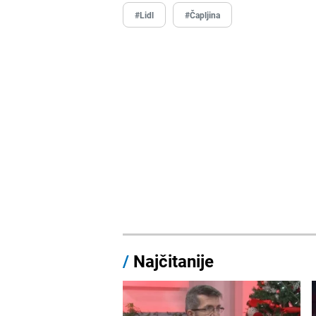
#Lidl
#Čapljina
/
Najčitanije