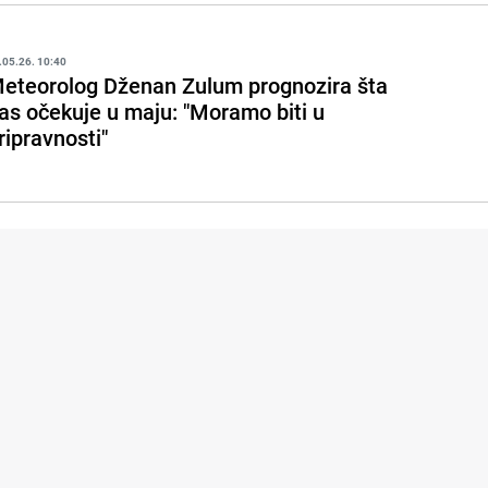
.05.26. 10:40
eteorolog Dženan Zulum prognozira šta
as očekuje u maju: "Moramo biti u
ripravnosti"