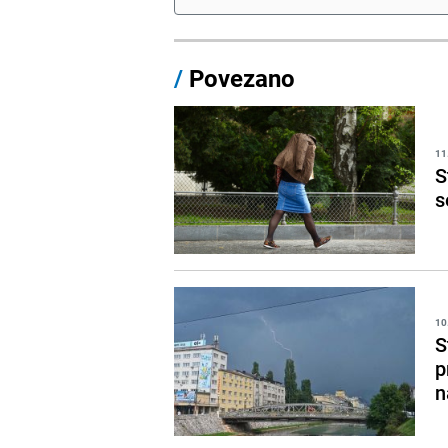
/
Povezano
11
S
s
10
S
p
n