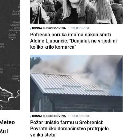
/
BOSNA I HERCEGOVINA
I
PRIJE OKO 5H
Potresna poruka imama nakon smrti
Aldine Ljubunčić: "Dunjaluk ne vrijedi ni
koliko krilo komarca"
/
BOSNA I HERCEGOVINA
I
PRIJE OKO 5H
HMeteo
Požar uništio farmu u Srebrenici:
Povratničko domaćinstvo pretrpjelo
šu i
veliku štetu