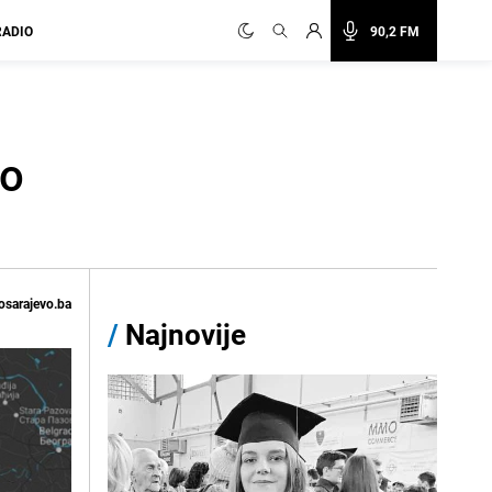
RADIO
90,2 FM
lo
osarajevo.ba
/
Najnovije