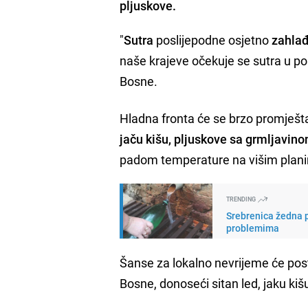
pljuskove.
"
Sutra
poslijepodne osjetno
zahlađ
naše krajeve očekuje se sutra u p
Bosne.
Hladna fronta će se brzo promješt
jaču kišu, pljuskove sa grmljavino
padom temperature na višim plan
TRENDING
Srebrenica žedna p
problemima
Šanse za lokalno nevrijeme će post
Bosne, donoseći sitan led, jaku kiš