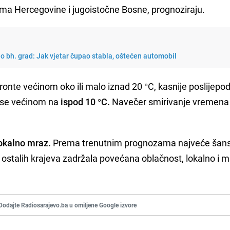
ima Hercegovine i jugoistočne Bosne, prognoziraju.
o bh. grad: Jak vjetar čupao stabla, oštećen automobil
fronte većinom oko ili malo iznad 20 °C, kasnije poslijepo
e se većinom na
ispod 10 °C.
Navečer smirivanje vremena 
okalno mraz.
Prema trenutnim prognozama najveće šan
ni ostalih krajeva zadržala povećana oblačnost, lokalno i m
Dodajte Radiosarajevo.ba u omiljene Google izvore