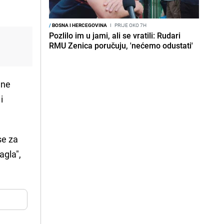
/
BOSNA I HERCEGOVINA
I
PRIJE OKO 7H
Pozlilo im u jami, ali se vratili: Rudari
RMU Zenica poručuju, 'nećemo odustati'
dne
i
se za
agla",