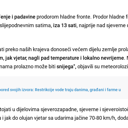
enje i padavine
prodorom hladne fronte. Prodor hladne f
oslijepodnevnim satima,
iza 13 sati
, najprije nad sjeverne 
ati preko naših krajeva donoseći većem dijelu zemlje pro
m, jak vjetar, nagli pad temperature i lokalno nevrijeme
.
inama prolazno može biti
snijega",
objavili su meteorolozi
ored svojih izvora: Restrikcije vode traju danima, građani i farme u
ojati u dijelovima sjeverozapadne, sjeverne i sjeveroist
u i jak do olujan vjetar sa udarima jačine 70-80 km/h, doda