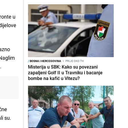
ronte u
dijelove
lazno
 Naglim
/
BOSNA I HERCEGOVINA
I
PRIJE OKO 7H
.
Misterija u SBK: Kako su povezani
zapaljeni Golf II u Travniku i bacanje
bombe na kafić u Vitezu?
očne
li su.