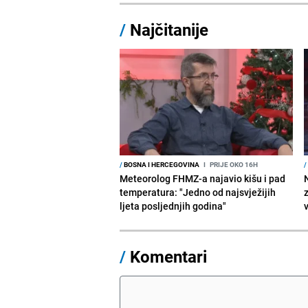
/
Najčitanije
/
BOSNA I HERCEGOVINA
I
PRIJE OKO 16H
/
Meteorolog FHMZ-a najavio kišu i pad
temperatura: "Jedno od najsvježijih
ljeta posljednjih godina"
/
Komentari