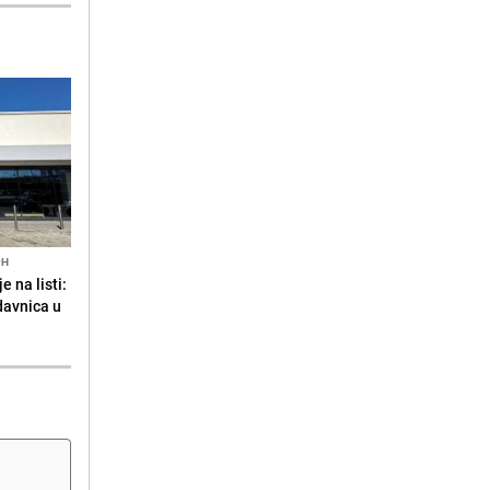
9H
 na listi:
odavnica u