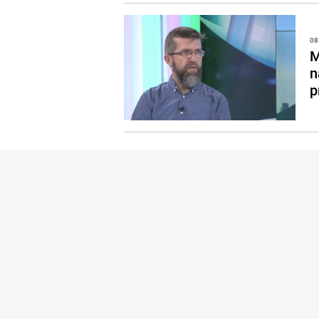
08
M
n
p