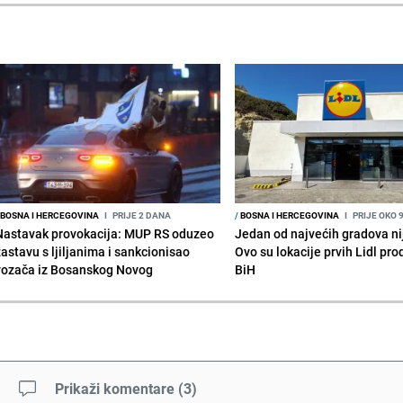
BOSNA I HERCEGOVINA
I
PRIJE 2 DANA
/
BOSNA I HERCEGOVINA
I
PRIJE OKO 
Nastavak provokacija: MUP RS oduzeo
Jedan od najvećih gradova nije
zastavu s ljiljanima i sankcionisao
Ovo su lokacije prvih Lidl pr
vozača iz Bosanskog Novog
BiH
Prikaži komentare
(
3
)