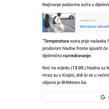
Najmanje padavina sutra u dijelov
11.05.26. 17:14
Nevrijeme zahvatil
"
Temperatura
sutra prije nailaska 
prodorom hladne fronte spustit ć
djelimično
razvedravanje
.
Noć na srijedu (
13.05.
) hladna uz
l
mraz su u Krajini, dok bi se u veći
objavio je BHMeteo.ba.