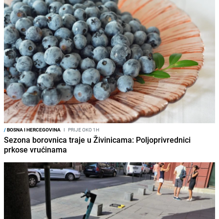
/
BOSNA I HERCEGOVINA
I
PRIJE OKO 1H
Sezona borovnica traje u Živinicama: Poljoprivrednici
prkose vrućinama