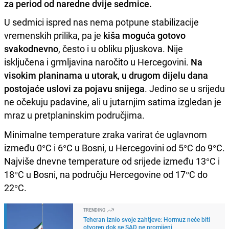
za period od naredne dvije sedmice.
U sedmici ispred nas nema potpune stabilizacije
vremenskih prilika, pa je
kiša moguća gotovo
svakodnevno
, često i u obliku pljuskova. Nije
isključena i grmljavina naročito u Hercegovini.
Na
visokim planinama u utorak, u drugom dijelu dana
postojaće uslovi za pojavu snijega
. Jedino se u srijedu
ne očekuju padavine, ali u jutarnjim satima izgledan je
mraz u pretplaninskim područjima.
Minimalne temperature zraka varirat će uglavnom
između 0°C i 6°C u Bosni, u Hercegovini od 5°C do 9°C.
Najviše dnevne temperature od srijede između 13°C i
18°C u Bosni, na području Hercegovine od 17°C do
22°C.
TRENDING
Teheran iznio svoje zahtjeve: Hormuz neće biti
otvoren dok se SAD ne promijeni