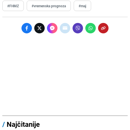
#FHMZ
#vremenska prognoza
#maj
/
Najčitanije