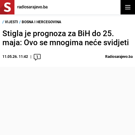
Otvor
/
VIJESTI
/
BOSNA I HERCEGOVINA
Stigla je prognoza za BiH do 25.
maja: Ovo se mnogima neće svidjeti
11.05.26. 11:42
Radiosarajevo.ba
1