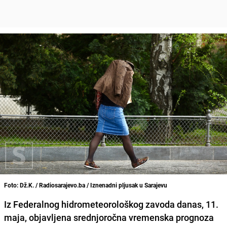
Foto: Dž.K. / Radiosarajevo.ba / Iznenadni pljusak u Sarajevu
Iz Federalnog hidrometeorološkog zavoda danas, 11.
maja, objavljena srednjoročna vremenska prognoza