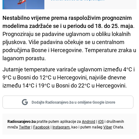
Nestabilno vrijeme prema raspoloživim prognoznim
modelima zadržaće se i u periodu od 18. do 25. maja
.
Prognoziraju se padavine uglavnom u obliku lokalnih
pljuskova. Više padavina očekuje se u centralnom
područjima Bosne i Hercegovine. Temperature zraka u
laganom porastu.
Jutarnje temperature variraće uglavnom između 4°C i
9°C u Bosni do 12°C u Hercegovini, najviše dnevne
između 14°C i 19°C u Bosni do 22°C u Hercegovini.
Dodajte Radiosarajevo.ba u omiljene Google izvore
Radiosarajevo.ba
pratite putem aplikacije za
Android
|
iOS
i društvenih
mreža
Twitter
|
Facebook
|
Instagram
, kao i putem našeg
Viber
Chata.