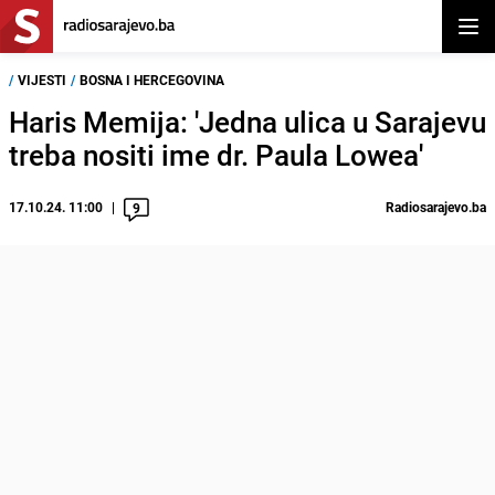
Otvor
/
VIJESTI
/
BOSNA I HERCEGOVINA
Haris Memija: 'Jedna ulica u Sarajevu
treba nositi ime dr. Paula Lowea'
17.10.24. 11:00
Radiosarajevo.ba
9