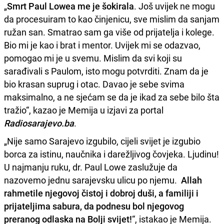
„
Smrt Paul Lowea me je šokirala
. Još uvijek ne mogu
da procesuiram to kao činjenicu, sve mislim da sanjam
ružan san. Smatrao sam ga više od prijatelja i kolege.
Bio mi je kao i brat i mentor. Uvijek mi se odazvao,
pomogao mi je u svemu. Mislim da svi koji su
sarađivali s Paulom, isto mogu potvrditi. Znam da je
bio krasan suprug i otac. Davao je sebe svima
maksimalno, a ne sjećam se da je ikad za sebe bilo šta
tražio“, kazao je Memija u izjavi za portal
Radiosarajevo.ba
.
„Nije samo Sarajevo izgubilo, cijeli svijet je izgubio
borca za istinu, naučnika i darežljivog čovjeka. Ljudinu!
U najmanju ruku, dr. Paul Lowe zaslužuje da
nazovemo jednu sarajevsku ulicu po njemu.
Allah
rahmetile njegovoj čistoj i dobroj duši, a familiji i
prijateljima sabura, da podnesu bol njegovog
preranog odlaska na Bolji svijet!
“, istakao je Memija.