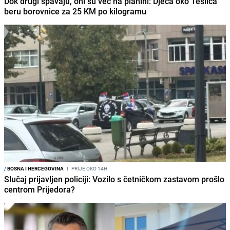
Dok drugi spavaju, oni su već na planini: Djeca oko Teslića
beru borovnice za 25 KM po kilogramu
/
BOSNA I HERCEGOVINA
I
PRIJE OKO 14H
Slučaj prijavljen policiji: Vozilo s četničkom zastavom prošlo
centrom Prijedora?