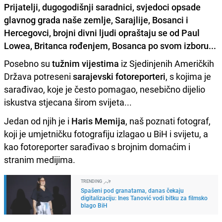
Prijatelji, dugogodišnji saradnici, svjedoci opsade
glavnog grada naše zemlje, Sarajlije, Bosanci i
Hercegovci, brojni divni ljudi opraštaju se od Paul
Lowea, Britanca rođenjem, Bosanca po svom izboru...
Posebno su
tužnim vijestima
iz Sjedinjenih Američkih
Država potreseni
sarajevski fotoreporteri
, s kojima je
sarađivao, koje je često pomagao, nesebično dijelio
iskustva stjecana širom svijeta...
Jedan od njih je i
Haris Memija
, naš poznati fotograf,
koji je umjetničku fotografiju izlagao u BiH i svijetu, a
kao fotoreporter sarađivao s brojnim domaćim i
stranim medijima.
TRENDING
Spašeni pod granatama, danas čekaju
digitalizaciju: Ines Tanović vodi bitku za filmsko
blago BiH