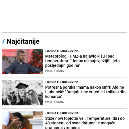
/
Najčitanije
/
BOSNA I HERCEGOVINA
Meteorolog FHMZ-a najavio kišu i pad
temperatura: "Jedno od najsvježijih ljeta
posljednjih godina"
PRIJE 2 DANA
/
BOSNA I HERCEGOVINA
Potresna poruka imama nakon smrti Aldine
Ljubunčić: "Dunjaluk ne vrijedi ni koliko krilo
komarca"
PRIJE 2 DANA
/
BOSNA I HERCEGOVINA
Stiže novi toplotni val: Temperature idu i do
40 stepeni, od ovog datuma je moguća
promjena vremena