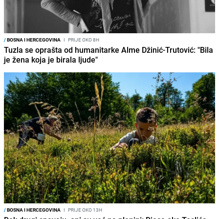
/
BOSNA I HERCEGOVINA
I
PRIJE OKO 8H
Tuzla se oprašta od humanitarke Alme Džinić-Trutović: "Bila
je žena koja je birala ljude"
/
BOSNA I HERCEGOVINA
I
PRIJE OKO 13H