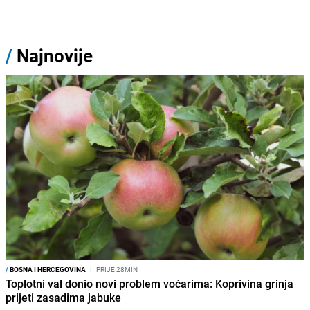
/
Najnovije
/
BOSNA I HERCEGOVINA
I
PRIJE 28MIN
Toplotni val donio novi problem voćarima: Koprivina grinja
prijeti zasadima jabuke