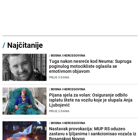
/
Najčitanije
/
BOSNA I HERCEGOVINA
Tuga nakon nesreće kod Neuma: Supruga
poginulog motocikliste oglasila se
emotivnom objavom
PRIJE 3 DANA
/
BOSNA I HERCEGOVINA
Pijana sjela za volan: Osiguranje odbilo
isplatu štete na vozilu koje je slupala Anja
Ljubojević
PRIJE 2 DANA
/
BOSNA I HERCEGOVINA
Nastavak provokacija: MUP RS oduzeo
zastavu s ljiljanima i sankcionisao vozača iz
Bosanskog Novog