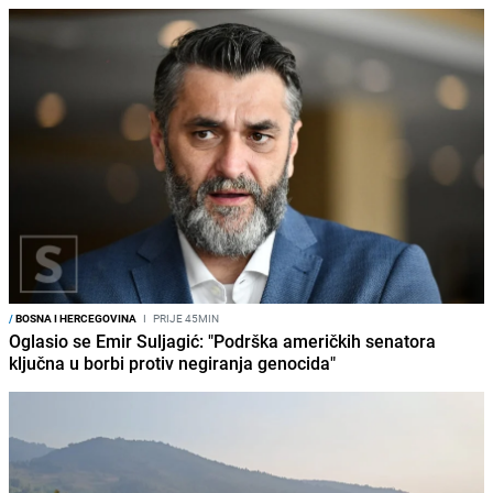
/
BOSNA I HERCEGOVINA
I
PRIJE 45MIN
Oglasio se Emir Suljagić: "Podrška američkih senatora
ključna u borbi protiv negiranja genocida"