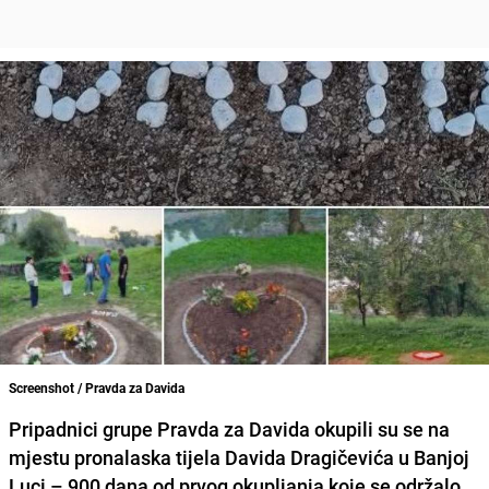
Screenshot / Pravda za Davida
Pripadnici grupe
Pravda za Davida
okupili su se na
mjestu pronalaska tijela
Davida Dragičevića
u Banjoj
Luci – 900 dana od prvog okupljanja koje se održalo