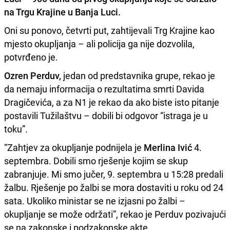
na Trgu Krajine u Banja Luci.
Oni su ponovo, četvrti put, zahtijevali Trg Krajine kao
mjesto okupljanja – ali policija ga nije dozvolila,
potvrđeno je.
Ozren Perduv,
jedan od predstavnika grupe, rekao je
da nemaju informacija o rezultatima smrti Davida
Dragičevića, a za N1 je rekao da ako biste isto pitanje
postavili Tužilaštvu – dobili bi odgovor “istraga je u
toku”.
“Zahtjev za okupljanje podnijela je
Merlina Ivić
4.
septembra. Dobili smo rješenje kojim se skup
zabranjuje. Mi smo jučer, 9. septembra u 15:28 predali
žalbu. Rješenje po žalbi se mora dostaviti u roku od 24
sata. Ukoliko ministar se ne izjasni po žalbi –
okupljanje se može održati”, rekao je Perduv pozivajući
se na zakonske i podzakonske akte.