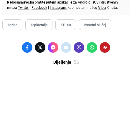
Radiosarajevo.ba
pratite putem aplikacije za
Android
|
iOS
i društvenih
mreža
Twitter
|
Facebook
|
Instagram
, kao i putem našeg
Viber
Chata.
#gripa
#epidemija
#Tuzla
#smrtni slučaj
56
Dijeljenja