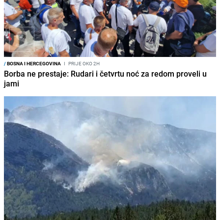
/
BOSNA I HERCEGOVINA
I
PRIJE OKO 2H
Borba ne prestaje: Rudari i četvrtu noć za redom proveli u
jami