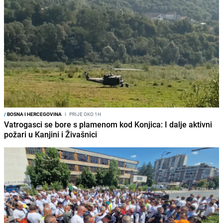
/
BOSNA I HERCEGOVINA
I
PRIJE OKO 1H
Vatrogasci se bore s plamenom kod Konjica: I dalje aktivni
požari u Kanjini i Živašnici