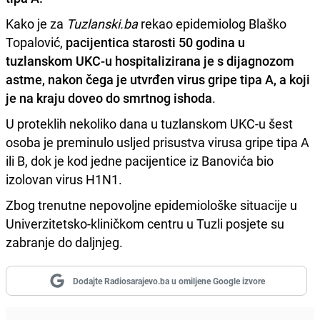
Kako je za
Tuzlanski.ba
rekao epidemiolog Blaško
Topalović,
pacijentica starosti 50 godina u
tuzlanskom UKC-u hospitalizirana je s dijagnozom
astme, nakon čega je utvrđen virus gripe tipa A, a koji
je na kraju doveo do smrtnog ishoda
.
U proteklih nekoliko dana u tuzlanskom UKC-u šest
osoba je preminulo usljed prisustva virusa gripe tipa A
ili B, dok je kod jedne pacijentice iz Banovića bio
izolovan virus H1N1.
Zbog trenutne nepovoljne epidemiološke situacije u
Univerzitetsko-kliničkom centru u Tuzli posjete su
zabranje do daljnjeg.
Dodajte Radiosarajevo.ba u omiljene Google izvore