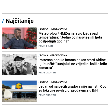
/
Najčitanije
/
BOSNA I HERCEGOVINA
Meteorolog FHMZ-a najavio kišu i pad
temperatura: "Jedno od najsvježijih ljeta
posljednjih godina"
PRIJE 1 DAN
/
BOSNA I HERCEGOVINA
Potresna poruka imama nakon smrti Aldine
Ljubunčić: "Dunjaluk ne vrijedi ni koliko krilo
komarca"
PRIJE OKO 13H
/
BOSNA I HERCEGOVINA
Jedan od najvećih gradova nije na listi: Ovo
su lokacije prvih Lidl prodavnica u BiH
PRIJE OKO 17H