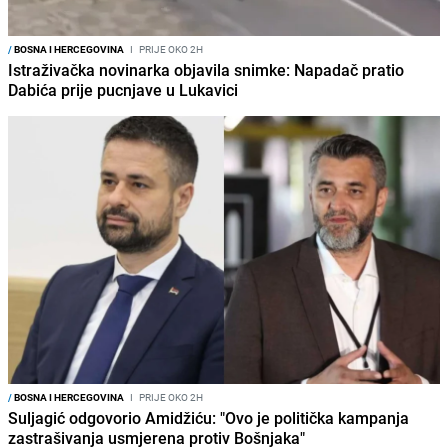
/
BOSNA I HERCEGOVINA
I
PRIJE OKO 2H
Istraživačka novinarka objavila snimke: Napadač pratio
Dabića prije pucnjave u Lukavici
/
BOSNA I HERCEGOVINA
I
PRIJE OKO 2H
Suljagić odgovorio Amidžiću: "Ovo je politička kampanja
zastrašivanja usmjerena protiv Bošnjaka"