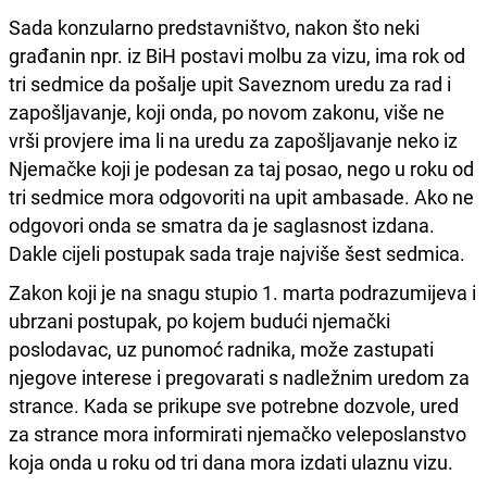
Sada konzularno predstavništvo, nakon što neki
građanin npr. iz BiH postavi molbu za vizu, ima rok od
tri sedmice da pošalje upit Saveznom uredu za rad i
zapošljavanje, koji onda, po novom zakonu, više ne
vrši provjere ima li na uredu za zapošljavanje neko iz
Njemačke koji je podesan za taj posao, nego u roku od
tri sedmice mora odgovoriti na upit ambasade. Ako ne
odgovori onda se smatra da je saglasnost izdana.
Dakle cijeli postupak sada traje najviše šest sedmica.
Zakon koji je na snagu stupio 1. marta podrazumijeva i
ubrzani postupak, po kojem budući njemački
poslodavac, uz punomoć radnika, može zastupati
njegove interese i pregovarati s nadležnim uredom za
strance. Kada se prikupe sve potrebne dozvole, ured
za strance mora informirati njemačko veleposlanstvo
koja onda u roku od tri dana mora izdati ulaznu vizu.