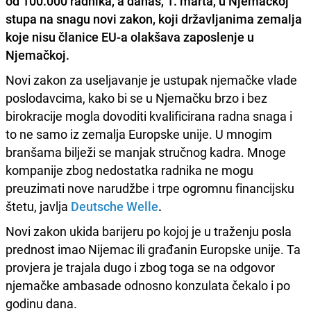
od 100.000 radnika, a danas, 1. marta, u Njemačkoj
stupa na snagu novi zakon, koji državljanima zemalja
koje nisu članice EU-a olakšava zaposlenje u
Njemačkoj.
Novi zakon za useljavanje je ustupak njemačke vlade
poslodavcima, kako bi se u Njemačku brzo i bez
birokracije mogla dovoditi kvalificirana radna snaga i
to ne samo iz zemalja Europske unije. U mnogim
branšama bilježi se manjak stručnog kadra. Mnoge
kompanije zbog nedostatka radnika ne mogu
preuzimati nove narudžbe i trpe ogromnu financijsku
štetu, javlja
Deutsche Welle
.
Novi zakon ukida barijeru po kojoj je u traženju posla
prednost imao Nijemac ili građanin Europske unije. Ta
provjera je trajala dugo i zbog toga se na odgovor
njemačke ambasade odnosno konzulata čekalo i po
godinu dana.