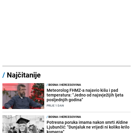
/
Najčitanije
/
BOSNA I HERCEGOVINA
Meteorolog FHMZ-a najavio kišu i pad
temperatura: "Jedno od najsvježijih ljeta
posljednjih godina"
PRIJE 1 DAN
/
BOSNA I HERCEGOVINA
Potresna poruka imama nakon smrti Aldine
Ljubunčić: "Dunjaluk ne vrijedi ni koliko krilo
komarca"