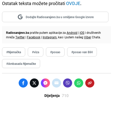
Ostatak teksta možete pročitati
OVDJE
.
Dodajte Radiosarajevo.ba u omiljene Google izvore
Radiosarajevo.ba
pratite putem aplikacije za
Android
|
iOS
i društvenih
mreža
Twitter
|
Facebook
|
Instagram
, kao i putem našeg
Viber
Chata.
#Njemačka
#viza
#posao
#posao van BiH
#Ambasada Njemačke
710
Dijeljenja