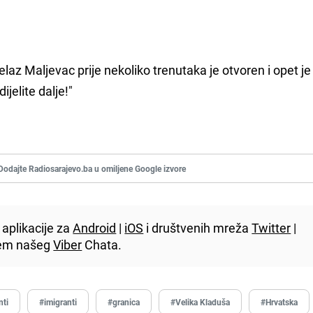
ijelaz Maljevac prije nekoliko trenutaka je otvoren i opet je
ijelite dalje!"
Dodajte Radiosarajevo.ba u omiljene Google izvore
aplikacije za
Android
|
iOS
i društvenih mreža
Twitter
|
utem našeg
Viber
Chata.
nti
#imigranti
#granica
#Velika Kladuša
#Hrvatska