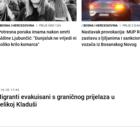
BOSNA I HERCEGOVINA
I
PRIJE OKO 12H
/
BOSNA I HERCEGOVINA
I
PRIJE 2 DA
Potresna poruka imama nakon smrti
Nastavak provokacija: MUP 
Aldine Ljubunčić: "Dunjaluk ne vrijedi ni
zastavu s ljiljanima i sankcio
koliko krilo komarca"
vozača iz Bosanskog Novog
.10.18. 17:44
igranti evakuisani s graničnog prijelaza u
elikoj Kladuši