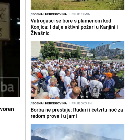
/
BOSNA I HERCEGOVINA
I
PRIJE 37MIN
Vatrogasci se bore s plamenom kod
Konjica: I dalje aktivni požari u Kanjini i
Živašnici
/
BOSNA I HERCEGOVINA
I
PRIJE OKO 1H
tvoren
Borba ne prestaje: Rudari i četvrtu noć za
redom proveli u jami