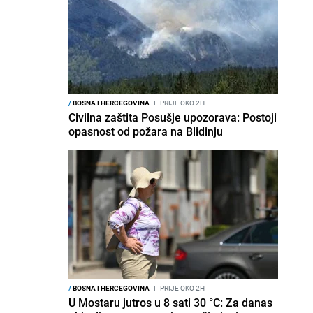
/
BOSNA I HERCEGOVINA
I
PRIJE OKO 2H
Civilna zaštita Posušje upozorava: Postoji
opasnost od požara na Blidinju
/
BOSNA I HERCEGOVINA
I
PRIJE OKO 2H
U Mostaru jutros u 8 sati 30 °C: Za danas