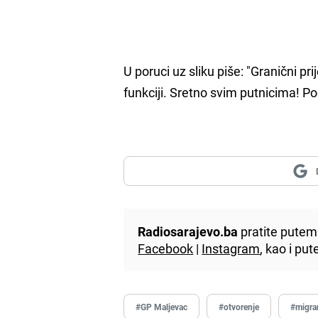
U poruci uz sliku piše: "Granični pr
funkciji. Sretno svim putnicima! Pod
Radiosarajevo.ba
pratite putem 
Facebook
|
Instagram
, kao i p
#GP Maljevac
#otvorenje
#migra