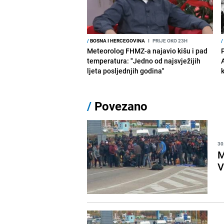
/
BOSNA I HERCEGOVINA
I
PRIJE OKO 23H
/
Meteorolog FHMZ-a najavio kišu i pad
temperatura: "Jedno od najsvježijih
ljeta posljednjih godina"
/
Povezano
30
M
V