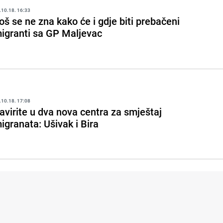
.10.18. 16:33
oš se ne zna kako će i gdje biti prebačeni
igranti sa GP Maljevac
.10.18. 17:08
avirite u dva nova centra za smještaj
igranata: Ušivak i Bira