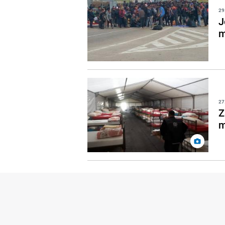
29
J
m
27
Z
m