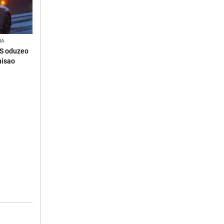
NA
RS oduzeo
nisao