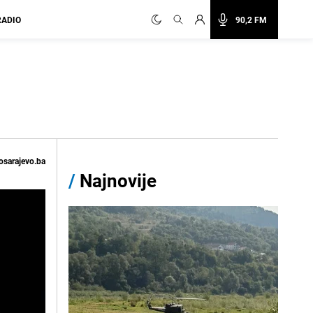
RADIO
90,2 FM
osarajevo.ba
/
Najnovije