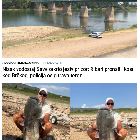
/
BOSNA I HERCEGOVINA
I
PRIJE OKO 1H
Nizak vodostaj Save otkrio jeziv prizor: Ribari pronašli kosti
kod Brčkog, policija osigurava teren