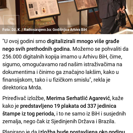
Foto: Dž. K. / Radiosarajevo.ba: Godišnjica Arhiva BiH
"U ovoj godini smo
digitalizirali mnogo više građe
nego svih prethodnih godina.
Možemo se pohvaliti da
256.000 digitalnih kopija imamo u Arhivu BiH, čime,
sigurno, omogućavamo rad našim istraživačima na
dokumentima i činimo ga značajno lakšim, kako u
finansijskom, tako i u fizičkom smislu", rekla je
direktorica Mrda.
Priređivač izložbe,
Merima Serhatlić Agarević
, kaže
kako je
predstavljeno 19 plakata od 337 jedinica
štampe iz tog perioda,
i to ne samo iz BiH i susjednih
zemalja, nego čak iz Sjedinjenih Država i Brazila.
Planirano je da
izložba bude postavljena oko godinu