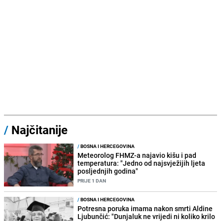
/
Najčitanije
/
BOSNA I HERCEGOVINA
Meteorolog FHMZ-a najavio kišu i pad
temperatura: "Jedno od najsvježijih ljeta
posljednjih godina"
PRIJE 1 DAN
/
BOSNA I HERCEGOVINA
Potresna poruka imama nakon smrti Aldine
Ljubunčić: "Dunjaluk ne vrijedi ni koliko krilo