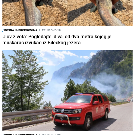
/
BOSNA I HERCEGOVINA
I
PRIJE OKO 1H
Ulov života: Pogledajte 'diva' od dva metra kojeg je
muškarac izvukao iz Bilećkog jezera