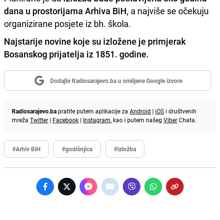
dana u prostorijama Arhiva BiH
, a najviše se očekuju
organizirane posjete iz bh. škola.
Najstarije novine koje su izložene je primjerak
Bosanskog prijatelja iz 1851. godine.
Dodajte Radiosarajevo.ba u omiljene Google izvore
Radiosarajevo.ba
pratite putem aplikacije za
Android
|
iOS
i društvenih
mreža
Twitter
|
Facebook
|
Instagram
, kao i putem našeg
Viber
Chata.
#Arhiv BiH
#godišnjica
#izložba