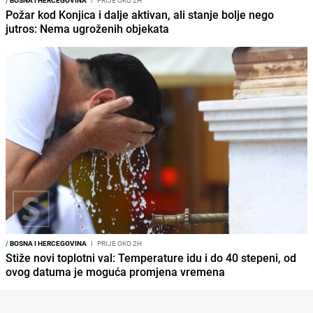
/
BOSNA I HERCEGOVINA
I
PRIJE OKO 2H
Požar kod Konjica i dalje aktivan, ali stanje bolje nego
jutros: Nema ugroženih objekata
/
BOSNA I HERCEGOVINA
I
PRIJE OKO 2H
Stiže novi toplotni val: Temperature idu i do 40 stepeni, od
ovog datuma je moguća promjena vremena