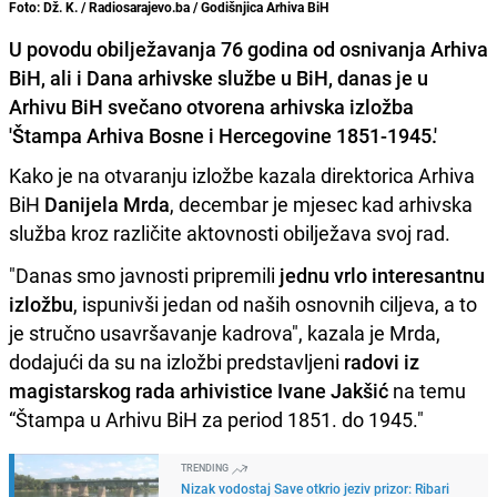
Foto: Dž. K. / Radiosarajevo.ba / Godišnjica Arhiva BiH
U povodu obilježavanja 76 godina od osnivanja Arhiva
BiH, ali i Dana arhivske službe u BiH, danas je u
Arhivu BiH svečano otvorena arhivska izložba
'Štampa Arhiva Bosne i Hercegovine 1851-1945.'
Kako je na otvaranju izložbe kazala direktorica Arhiva
BiH
Danijela Mrda
, decembar je mjesec kad arhivska
služba kroz različite aktovnosti obilježava svoj rad.
"Danas smo javnosti pripremili
jednu vrlo interesantnu
izložbu
, ispunivši jedan od naših osnovnih ciljeva, a to
je stručno usavršavanje kadrova", kazala je Mrda,
dodajući da su na izložbi predstavljeni
radovi iz
magistarskog rada arhivistice Ivane Jakšić
na temu
“Štampa u Arhivu BiH za period 1851. do 1945."
TRENDING
Nizak vodostaj Save otkrio jeziv prizor: Ribari