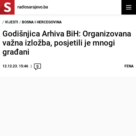
Otvor
/
VIJESTI
/
BOSNA I HERCEGOVINA
Godišnjica Arhiva BiH: Organizovana
važna izložba, posjetili je mnogi
građani
12.12.23. 15:46
FENA
0