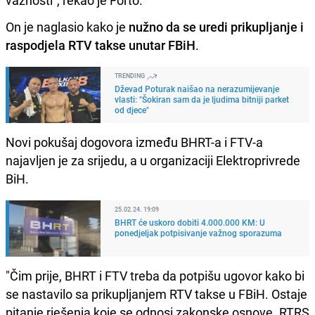
važnosti", rekao je Forto.
On je naglasio kako je
nužno da se uredi prikupljanje i
raspodjela RTV takse unutar FBiH
.
TRENDING
Dževad Poturak naišao na nerazumijevanje
vlasti: "Šokiran sam da je ljudima bitniji parket
od djece"
Novi pokušaj dogovora između BHRT-a i FTV-a
najavljen je za srijedu, a u organizaciji Elektroprivrede
BiH.
25.02.24. 19:09
BHRT će uskoro dobiti 4.000.000 KM: U
ponedjeljak potpisivanje važnog sporazuma
"Čim prije, BHRT i FTV treba da potpišu ugovor kako bi
se nastavilo sa prikupljanjem RTV takse u FBiH. Ostaje
pitanje rješenja koje se odnosi zakonske osnove. RTRS