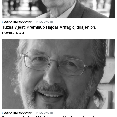
/
BOSNA I HERCEGOVINA
I
PRIJE OKO 1H
Tužna vijest: Preminuo Hajdar Arifagić, doajen bh.
novinarstva
/
BOSNA I HERCEGOVINA
I
PRIJE OKO 1H