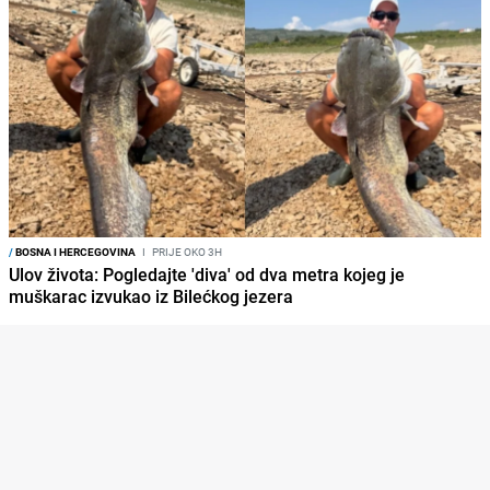
/
BOSNA I HERCEGOVINA
I
PRIJE OKO 3H
Ulov života: Pogledajte 'diva' od dva metra kojeg je
muškarac izvukao iz Bilećkog jezera