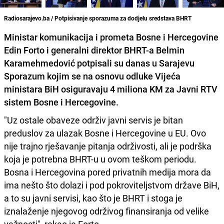
Radiosarajevo.ba / Potpisivanje sporazuma za dodjelu sredstava BHRT
Ministar komunikacija i prometa Bosne i Hercegovine
Edin Forto i generalni direktor BHRT-a Belmin
Karamehmedović potpisali su danas u Sarajevu
Sporazum kojim se na osnovu odluke Vijeća
ministara BiH osiguravaju 4 miliona KM za Javni RTV
sistem Bosne i Hercegovine.
"Uz ostale obaveze održiv javni servis je bitan
preduslov za ulazak Bosne i Hercegovine u EU. Ovo
nije trajno rješavanje pitanja održivosti, ali je podrška
koja je potrebna BHRT-u u ovom teškom periodu.
Bosna i Hercegovina pored privatnih medija mora da
ima nešto što dolazi i pod pokroviteljstvom države BiH,
a to su javni servisi, kao što je BHRT i stoga je
iznalaženje njegovog održivog finansiranja od velike