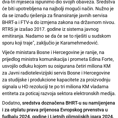
dva-tri mjeseca ispunimo dio svojih obaveza. Sredstva
će biti upotrebljena na najbolji mogući način. Nužno je
da se iznađu rješenja za finansiranje javnih servisa
BHRT-a i FTV-a do izmjena zakona na državnom nivou.
RTRS je izašao 2017. godine iz sistema javnog
emitiranja. Nadamo se da će se to riješiti u sudskom
sporu koji traje", zaključio je Karamehmedović.
Vijeće ministara Bosne i Hercegovine je ranije, na
prijedlog ministra komunikacija i prometa Edina Forte,
usvojilo odluku kojom su osigurana četiri miliona KM
za Javni radiotelevizijski servis Bosne i Hercegovine
za studijske i produkcione kapacitete za proizvodnju
signala u HD rezoluciji te po tri miliona KM vladama
entiteta za poticaj razvoja sektora elektronskih medija.
Dodatno,
sredstva doznačena BHRT-u su namijenjena
i za otplatu prava prijenosa Evropskog prvenstva u
fudbalu 2024. godine i Ljetnih olimpijskih igara 2024.