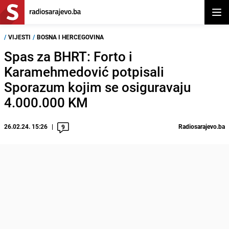
Otvor
/
VIJESTI
/
BOSNA I HERCEGOVINA
Spas za BHRT: Forto i
Karamehmedović potpisali
Sporazum kojim se osiguravaju
4.000.000 KM
26.02.24. 15:26
Radiosarajevo.ba
9