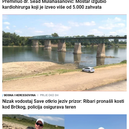
Preminuo dr. Sead Mulahasanović: Mostar izgubio
kardiohirurga koji je izveo više od 5.000 zahvata
/
BOSNA I HERCEGOVINA
I
PRIJE OKO 3H
Nizak vodostaj Save otkrio jeziv prizor: Ribari pronašli kosti
kod Brčkog, policija osigurava teren