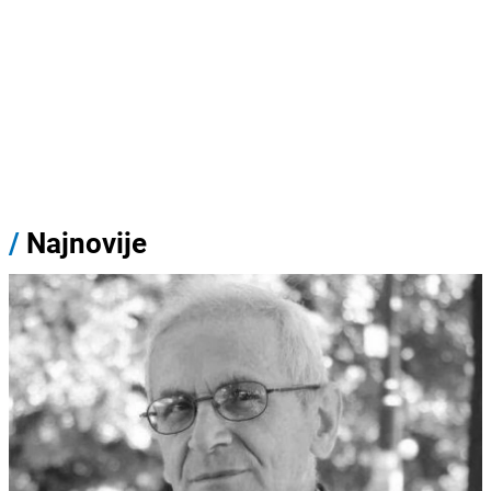
/
Najnovije