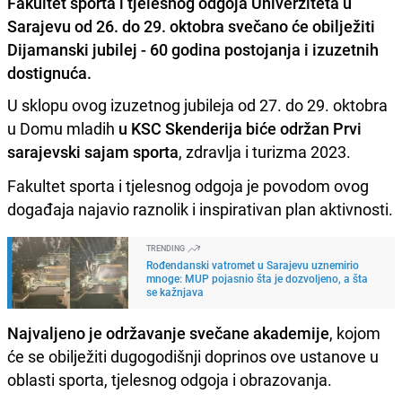
Fakultet sporta i tjelesnog odgoja Univerziteta u
Sarajevu od 26. do 29. oktobra svečano će obilježiti
Dijamanski jubilej - 60 godina postojanja i izuzetnih
dostignuća.
U sklopu ovog izuzetnog jubileja od 27. do 29. oktobra
u Domu mladih
u KSC Skenderija biće održan Prvi
sarajevski sajam sporta
, zdravlja i turizma 2023.
Fakultet sporta i tjelesnog odgoja je povodom ovog
događaja najavio raznolik i inspirativan plan aktivnosti.
TRENDING
Rođendanski vatromet u Sarajevu uznemirio
mnoge: MUP pojasnio šta je dozvoljeno, a šta
se kažnjava
Najvaljeno je održavanje svečane akademije
, kojom
će se obilježiti dugogodišnji doprinos ove ustanove u
oblasti sporta, tjelesnog odgoja i obrazovanja.