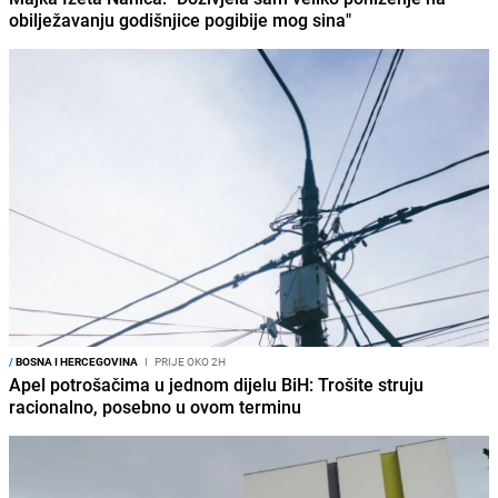
obilježavanju godišnjice pogibije mog sina"
/
BOSNA I HERCEGOVINA
I
PRIJE OKO 2H
Apel potrošačima u jednom dijelu BiH: Trošite struju
racionalno, posebno u ovom terminu