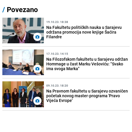
/
Povezano
19.10.23. 18:38
Na Fakultetu političkih nauka u Sarajevu
održana promocija nove knjige Šaćira
Filandre
17.10.23. 14:15
Na Filozofskom fakultetu u Sarajevu održan
Hommage u čast Marku Vešoviću: "Svako
ima svoga Marka"
09.10.23. 18:20
Na Pravnom fakultetu u Sarajevu ozvaničen
početak novog master-programa 'Pravo
Vijeća Evrope'