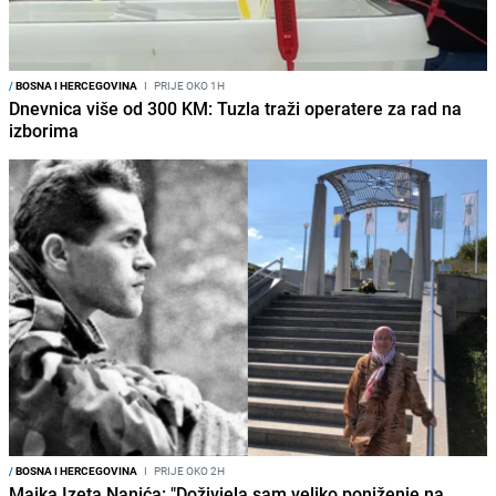
/
BOSNA I HERCEGOVINA
I
PRIJE OKO 1H
Dnevnica više od 300 KM: Tuzla traži operatere za rad na
izborima
/
BOSNA I HERCEGOVINA
I
PRIJE OKO 2H
Majka Izeta Nanića: "Doživjela sam veliko poniženje na