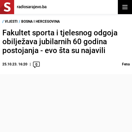
Otvor
/
VIJESTI
/
BOSNA I HERCEGOVINA
Fakultet sporta i tjelesnog odgoja
obilježava jubilarnih 60 godina
postojanja - evo šta su najavili
25.10.23. 16:20
Fena
0