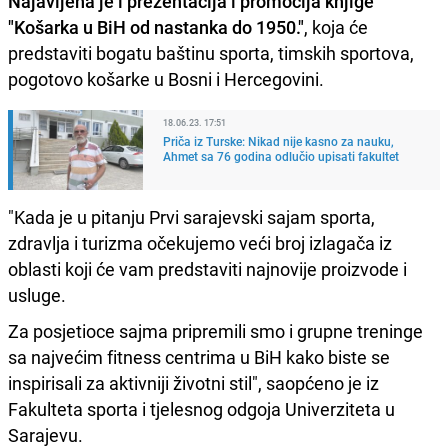
Najavljena je i prezentacija i promocija knjige
"Košarka u BiH od nastanka do 1950."
, koja će
predstaviti bogatu baštinu sporta, timskih sportova,
pogotovo košarke u Bosni i Hercegovini.
18.06.23. 17:51
Priča iz Turske: Nikad nije kasno za nauku,
Ahmet sa 76 godina odlučio upisati fakultet
"Kada je u pitanju Prvi sarajevski sajam sporta,
zdravlja i turizma očekujemo veći broj izlagača iz
oblasti koji će vam predstaviti najnovije proizvode i
usluge.
Za posjetioce sajma pripremili smo i grupne treninge
sa najvećim fitness centrima u BiH kako biste se
inspirisali za aktivniji životni stil", saopćeno je iz
Fakulteta sporta i tjelesnog odgoja Univerziteta u
Sarajevu.