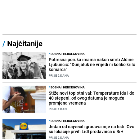
/
Najčitanije
/
BOSNA I HERCEGOVINA
Potresna poruka imama nakon smrti Aldine
Ljubunčić: "Dunjaluk ne vrijedi ni koliko krilo
komarca"
PRIJE 2 DANA
/
BOSNA I HERCEGOVINA
Stiže novi toplotni val: Temperature idu i do
40 stepeni, od ovog datuma je moguća
promjena vremena
PRIJE 1 DAN
/
BOSNA I HERCEGOVINA
Jedan od najvećih gradova nije na listi: Ovo
su lokacije prvih Lidl prodavnica u BiH
PRIJE 2 DANA