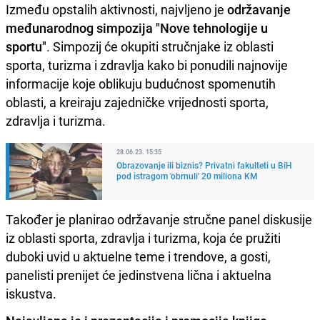
Između opstalih aktivnosti, najvljeno je
održavanje
međunarodnog simpozija "Nove tehnologije u
sportu"
. Simpozij će okupiti stručnjake iz oblasti
sporta, turizma i zdravlja kako bi ponudili najnovije
informacije koje oblikuju budućnost spomenutih
oblasti, a kreiraju zajedničke vrijednosti sporta,
zdravlja i turizma.
28.06.23. 15:35
Obrazovanje ili biznis? Privatni fakulteti u BiH
pod istragom 'obrnuli' 20 miliona KM
Također je planirao održavanje stručne panel diskusije
iz oblasti sporta, zdravlja i turizma, koja će pružiti
duboki uvid u aktuelne teme i trendove, a gosti,
panelisti prenijet će jedinstvena lična i aktuelna
iskustva.