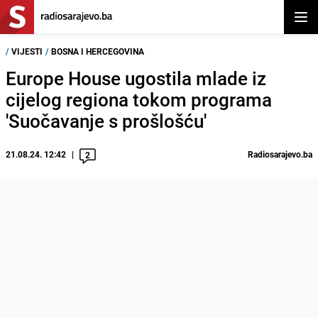
Otvor
/
VIJESTI
/
BOSNA I HERCEGOVINA
Europe House ugostila mlade iz
cijelog regiona tokom programa
'Suočavanje s prošlošću'
21.08.24. 12:42
Radiosarajevo.ba
2