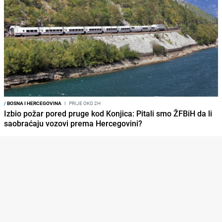
/
BOSNA I HERCEGOVINA
I
PRIJE OKO 2H
Izbio požar pored pruge kod Konjica: Pitali smo ŽFBiH da li
saobraćaju vozovi prema Hercegovini?