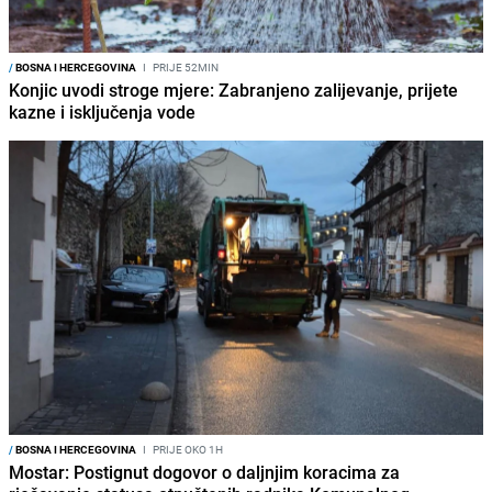
/
BOSNA I HERCEGOVINA
I
PRIJE 52MIN
Konjic uvodi stroge mjere: Zabranjeno zalijevanje, prijete
kazne i isključenja vode
/
BOSNA I HERCEGOVINA
I
PRIJE OKO 1H
Mostar: Postignut dogovor o daljnjim koracima za