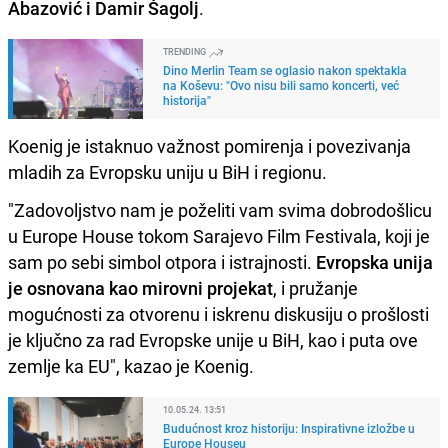
Abazović i Damir Šagolj
.
TRENDING
Dino Merlin Team se oglasio nakon spektakla
na Koševu: "Ovo nisu bili samo koncerti, već
historija"
Koenig je istaknuo važnost pomirenja i povezivanja
mladih za Evropsku uniju u BiH i regionu.
"Zadovoljstvo nam je poželiti vam svima dobrodošlicu
u Europe House tokom Sarajevo Film Festivala, koji je
sam po sebi simbol otpora i istrajnosti.
Evropska unija
je osnovana kao mirovni projekat
, i pružanje
mogućnosti za otvorenu i iskrenu diskusiju o prošlosti
je ključno za rad Evropske unije u BiH, kao i puta ove
zemlje ka EU", kazao je Koenig.
10.05.24. 13:51
Budućnost kroz historiju: Inspirativne izložbe u
Europe Houseu