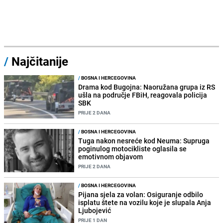
/
Najčitanije
/
BOSNA I HERCEGOVINA
Drama kod Bugojna: Naoružana grupa iz RS
ušla na područje FBiH, reagovala policija
SBK
PRIJE 2 DANA
/
BOSNA I HERCEGOVINA
Tuga nakon nesreće kod Neuma: Supruga
poginulog motocikliste oglasila se
emotivnom objavom
PRIJE 2 DANA
/
BOSNA I HERCEGOVINA
Pijana sjela za volan: Osiguranje odbilo
isplatu štete na vozilu koje je slupala Anja
Ljubojević
PRIJE 1 DAN