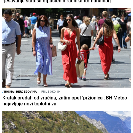
rješavanje statusa otpuštenih radnika Komunalnog
/
BOSNA I HERCEGOVINA
I
PRIJE OKO 1H
Kratak predah od vrućina, zatim opet 'pržionica': BH Meteo
najavljuje novi toplotni val