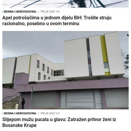
/
BOSNA I HERCEGOVINA
I
PRIJE OKO 1H
Apel potrošačima u jednom dijelu BiH: Trošite struju
racionalno, posebno u ovom terminu
/
BOSNA I HERCEGOVINA
I
PRIJE OKO 1H
Slijepom mužu pucala u glavu: Zatražen pritvor ženi iz
Bosanske Krupe