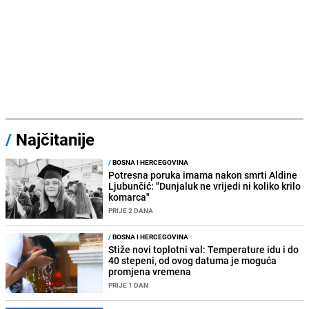
/
Najčitanije
/
BOSNA I HERCEGOVINA
Potresna poruka imama nakon smrti Aldine
Ljubunčić: "Dunjaluk ne vrijedi ni koliko krilo
komarca"
PRIJE 2 DANA
/
BOSNA I HERCEGOVINA
Stiže novi toplotni val: Temperature idu i do
40 stepeni, od ovog datuma je moguća
promjena vremena
PRIJE 1 DAN