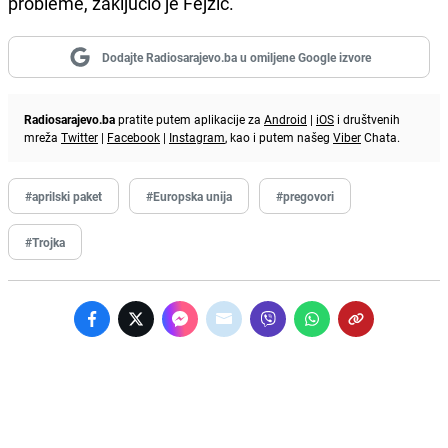
probleme, zaključio je Fejzić.
Dodajte Radiosarajevo.ba u omiljene Google izvore
Radiosarajevo.ba
pratite putem aplikacije za
Android
|
iOS
i društvenih
mreža
Twitter
|
Facebook
|
Instagram
, kao i putem našeg
Viber
Chata.
#aprilski paket
#Europska unija
#pregovori
#Trojka