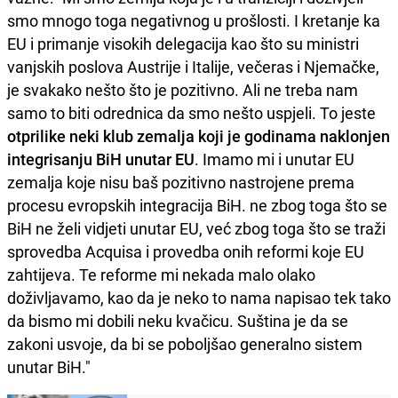
smo mnogo toga negativnog u prošlosti. I kretanje ka
EU i primanje visokih delegacija kao što su ministri
vanjskih poslova Austrije i Italije, večeras i Njemačke,
je svakako nešto što je pozitivno. Ali ne treba nam
samo to biti odrednica da smo nešto uspjeli. To jeste
otprilike neki klub zemalja koji je godinama naklonjen
integrisanju BiH unutar EU
. Imamo mi i unutar EU
zemalja koje nisu baš pozitivno nastrojene prema
procesu evropskih integracija BiH. ne zbog toga što se
BiH ne želi vidjeti unutar EU, već zbog toga što se traži
sprovedba Acquisa i provedba onih reformi koje EU
zahtijeva. Te reforme mi nekada malo olako
doživljavamo, kao da je neko to nama napisao tek tako
da bismo mi dobili neku kvačicu. Suština je da se
zakoni usvoje, da bi se poboljšao generalno sistem
unutar BiH."