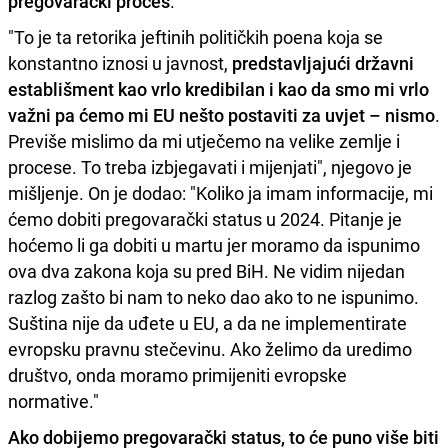
pregovarački proces
.
"To je ta retorika jeftinih političkih poena koja se
konstantno iznosi u javnost,
predstavljajući državni
establišment kao vrlo kredibilan i kao da smo mi vrlo
važni pa ćemo mi EU nešto postaviti za uvjet – nismo
.
Previše mislimo da mi utječemo na velike zemlje i
procese. To treba izbjegavati i mijenjati", njegovo je
mišljenje. On je dodao: "Koliko ja imam informacije, mi
ćemo dobiti pregovarački status u 2024. Pitanje je
hoćemo li ga dobiti u martu jer moramo da ispunimo
ova dva zakona koja su pred BiH. Ne vidim nijedan
razlog zašto bi nam to neko dao ako to ne ispunimo.
Suština nije da uđete u EU, a da ne implementirate
evropsku pravnu stečevinu. Ako želimo da uredimo
društvo, onda moramo primijeniti evropske
normative."
Ako dobijemo pregovarački status, to će puno više biti