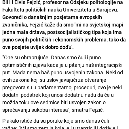
BiH i
Elvis Fejzić
, profesor na Odsjeku politologije na
Fakultetu političkih nauka Univerziteta u Sarajevu.
Govoreći o današnjim posjetama evropskih
zvaničnika, Fejzić kaže da smo 'mi na svjetskoj mapi
jedna mala država, postsocijalističkog tipa koja ima
puno svojih političkih i ekonomskih problema, tako da
ove posjete uvijek dobro dođu'.
"One su ohrabrujuće. Danas smo čuli i puno
optimističnih izjava kada je u pitanju naš integracijski
put. Mada nema baš puno usvojenih zakona. Neki od
ovih zakona koji su uslovljavajući za otvaranje
pregovora su u parlamentarnoj proceduri, ovo je neki
dodatni podstrek koji unosi dodatnu nadu da će u
možda toku ove sedmice biti usvojen zakon o
sprečavanju sukoba interesa", smatra Fejzić.
Plakalo ističe da su poruke koje smo danas čuli –
važne: "Mi smo zemlja koja je i u tranziciji i doživjeli