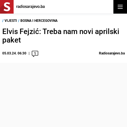
Otvor
/
VIJESTI
/
BOSNA I HERCEGOVINA
Elvis Fejzić: Treba nam novi aprilski
paket
05.03.24. 06:30
Radiosarajevo.ba
1