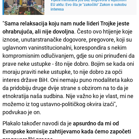
EU aktu: Evo šta je "zakočilo" Zakon o sukobu
interesa
"
Sama relaksacija koju nam nude lideri Trojke jeste
ohrabrujuća, ali nije dovoljna
. Često ovo htijenje koje
iznose, unutarstranačke dogovore, pregovore, koji su
uglavnom vaninstitucionalni, korespondira s nekim
kompromisnim odlučivanjem, gdje su oni prinuđeni da
prave neke ustupke - što nije dobro. Bojim se kada oni
moraju praviti neke ustupke, to nije dobro za opći
interes države BiH. Oni nemaju puno modaliteta kako
da pridobiju druge dvije strane s obzirom na to da je
etnokratija naša sudbina. Nije važno ko je vlast, mi ne
možemo iz tog ustavno-političkog okvira izaći",
podvukao je on.
Plakalo također navodi da je
apsurdno da mi od
Evropske komisije zahtijevamo kada ćemo započeti