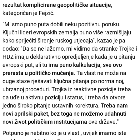
rezultat komplicirane geopolitičke situacije
,
kategoričan je Fejzić.
"Mi smo puno puta dobili neku pozitivnu poruku.
Ključni lideri evropskih zemalja puno više razmišljaju
kako spriječiti širenje ruskog utjecaja", kazao je pa
dodao: "Da se ne lažemo, mi vidimo da stranke Trojke i
HDZ imaju deklarativno opredjeljenje kada je u pitanju
evropski put, ali tu
ima puno kalkulacija, sve ovo
prerasta u političko mučenje
. Ta vlast ne može na
duge staze rješavati ključna pitanja po normalnoj,
ubrzanoj proceduri. Trojka iz reaktivne pozicije treba
da uđe u aktivnu poziciju i status, i treba da otvore
jedno široko pitanje ustavnih korektura.
Treba nam
novi aprilski paket, bez toga ne možemo udahnuti
novi život političkim institucijama
ove države."
Potpuno je nebitno ko je u vlasti, uvijek imamo iste