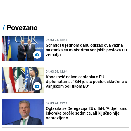
/
Povezano
04.03.24. 18:41
Schmidt u jednom danu održao dva važna
sastanka sa ministrima vanjskih poslova EU
zemalja
04.03.24. 12:04
Konaković nakon sastanka s EU
diplomatama: "BiH je sto posto usklađena s
vanjskom politikom EU"
02.03.24. 12:21
Oglasila se Delegacija EU u BiH: 'Vidjeli smo
iskorake prošle sedmice, ali ključno nije
napravljeno'