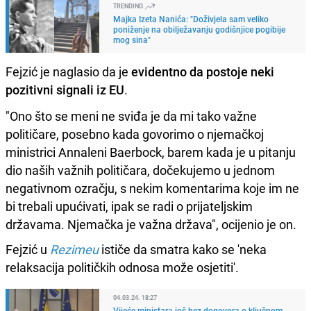
TRENDING
Majka Izeta Nanića: "Doživjela sam veliko
poniženje na obilježavanju godišnjice pogibije
mog sina"
Fejzić je naglasio da je
evidentno da postoje neki
pozitivni signali iz EU
.
"Ono što se meni ne sviđa je da mi tako važne
političare, posebno kada govorimo o njemačkoj
ministrici Annaleni Baerbock, barem kada je u pitanju
dio naših važnih političara, dočekujemo u jednom
negativnom ozračju, s nekim komentarima koje im ne
bi trebali upućivati, ipak se radi o prijateljskim
državama. Njemačka je važna država", ocijenio je on.
Fejzić u
Rezimeu
ističe da smatra kako se 'neka
relaksacija političkih odnosa može osjetiti'.
04.03.24. 18:27
Vijeće ministara još bez dogovora o ključnom