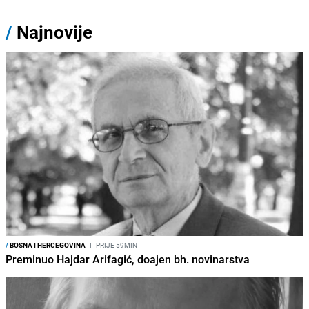
/
Najnovije
/
BOSNA I HERCEGOVINA
I
PRIJE 59MIN
Preminuo Hajdar Arifagić, doajen bh. novinarstva