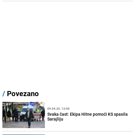
/
Povezano
09.04.20. 13:00
Svaka čast: Ekipa Hitne pomoći KS spasila
Sarajliju