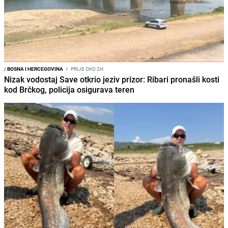
/
BOSNA I HERCEGOVINA
I
PRIJE OKO 2H
Nizak vodostaj Save otkrio jeziv prizor: Ribari pronašli kosti
kod Brčkog, policija osigurava teren