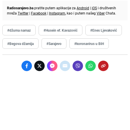
Radiosarajevo.ba
pratite putem aplikacije za
Android
|
iOS
i društvenih
mreža
Twitter
|
Facebook
|
Instagram
, kao i putem našeg
Viber
Chata.
#džuma namaz
#Husein ef. Kavazović
#Enes Ljevaković
#Begova džamija
#Sarajevo
#koronavirus u BiH