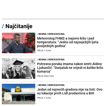
/
Najčitanije
/
BOSNA I HERCEGOVINA
Meteorolog FHMZ-a najavio kišu i pad
temperatura: "Jedno od najsvježijih ljeta
posljednjih godina"
PRIJE 1 DAN
/
BOSNA I HERCEGOVINA
Potresna poruka imama nakon smrti Aldine
Ljubunčić: "Dunjaluk ne vrijedi ni koliko krilo
komarca"
PRIJE OKO 23H
/
BOSNA I HERCEGOVINA
Jedan od najvećih gradova nije na listi: Ovo
su lokacije prvih Lidl prodavnica u BiH
PRIJE 1 DAN