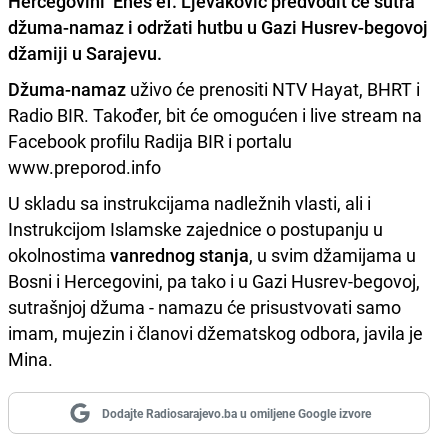
Hercegovini
Enes ef. Ljevaković
predvodit će sutra
džuma-namaz i održati hutbu u Gazi Husrev-begovoj
džamiji u Sarajevu.
Džuma-namaz
uživo će prenositi NTV Hayat, BHRT i
Radio BIR. Također, bit će omogućen i live stream na
Facebook profilu Radija BIR i portalu
www.preporod.info
U skladu sa instrukcijama nadležnih vlasti, ali i
Instrukcijom Islamske zajednice o postupanju u
okolnostima
vanrednog stanja
, u svim džamijama u
Bosni i Hercegovini, pa tako i u Gazi Husrev-begovoj,
sutrašnjoj džuma - namazu će prisustvovati samo
imam, mujezin i članovi džematskog odbora, javila je
Mina.
Dodajte Radiosarajevo.ba u omiljene Google izvore