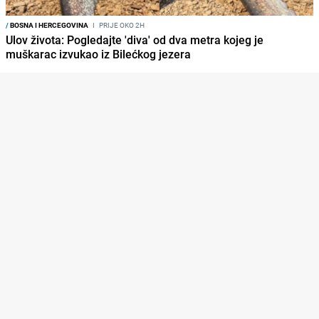
/
BOSNA I HERCEGOVINA
I
PRIJE OKO 2H
Ulov života: Pogledajte 'diva' od dva metra kojeg je
muškarac izvukao iz Bilećkog jezera