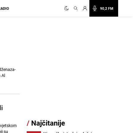
RADIO
90,2 FM
 dženaza-
 Al
i
/
Najčitanije
Svjetskom
ji su