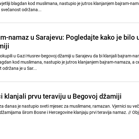
jetliji blagdan kod muslimana, nastupio je jutros klanjanjem bajram-nam
 svečanost održana...
am-namaz u Sarajevu: Pogledajte kako je bilo 
iji
os okupili u Gazi Husrev-begovoj džamiji u Sarajevu da bi klanjali bajram-n
 blagdan kod muslimana, nastupio je jutros klanjanjem bajram-namaza, a c
održana je u Sar...
ci klanjali prvu teraviju u Begovoj džamiji
danas je nastupio sveti mjesec za muslimane, ramazan. Vjernici su ve
 džamijama širom Bosne i Hercegovine klanjaju prvi teravija namaz. // Objektiv