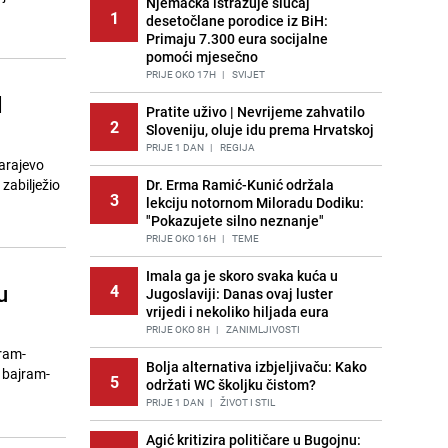
Njemačka istražuje slučaj
1
desetočlane porodice iz BiH:
Primaju 7.300 eura socijalne
pomoći mjesečno
PRIJE OKO 17H
|
SVIJET
d
Pratite uživo | Nevrijeme zahvatilo
2
Sloveniju, oluje idu prema Hrvatskoj
PRIJE 1 DAN
|
REGIJA
Sarajevo
zabilježio
Dr. Erma Ramić-Kunić održala
3
lekciju notornom Miloradu Dodiku:
"Pokazujete silno neznanje"
PRIJE OKO 16H
|
TEME
Imala ga je skoro svaka kuća u
u
4
Jugoslaviji: Danas ovaj luster
vrijedi i nekoliko hiljada eura
PRIJE OKO 8H
|
ZANIMLJIVOSTI
jram-
Bolja alternativa izbjeljivaču: Kako
 bajram-
5
održati WC školjku čistom?
PRIJE 1 DAN
|
ŽIVOT I STIL
Agić kritizira političare u Bugojnu: