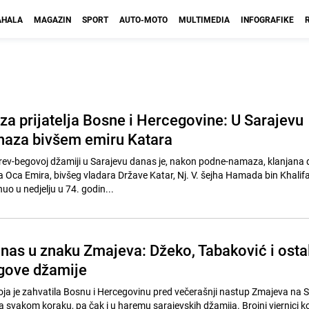
HALA
MAGAZIN
SPORT
AUTO-MOTO
MULTIMEDIA
INFOGRAFIKE
za prijatelja Bosne i Hercegovine: U Sarajevu
naza bivšem emiru Katara
rev-begovoj džamiji u Sarajevu danas je, nakon podne-namaza, klanjana
Oca Emira, bivšeg vladara Države Katar, Nj. V. šejha Hamada bin Khalifa
nuo u nedjelju u 74. godin...
anas u znaku Zmajeva: Džeko, Tabaković i ostal
gove džamije
oja je zahvatila Bosnu i Hercegovinu pred večerašnji nastup Zmajeva na 
a svakom koraku, pa čak i u haremu sarajevskih džamija. Brojni vjernici ko