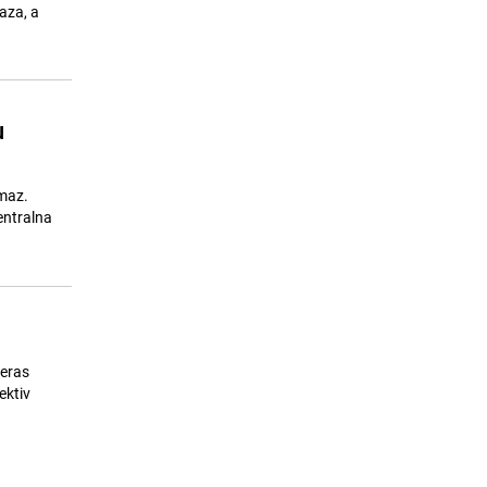
Krug 99 oštro protiv odluke CIK-a:
aza, a
15
"Bošnjački, hrvatski i srpski član"
nije ustavna formulacija
24.07.26. 16:38
|
BOSNA I HERCEGOVINA
u
amaz.
entralna
čeras