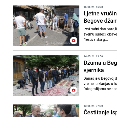
16.08.21. 16:28
Ljetne vrući
Begove džam
Prvi radni dan Sarajli
svemu sudeći, obaveze
"festivalska g...
14.05.21. 13:50
Džuma u Bego
vjernika
Danas je u Begovoj dž
vremenu klanjao u haremu džamije. // Veća se pridržava pro
fotografijama ne no
13.05.21. 07:00
Čestitanje is