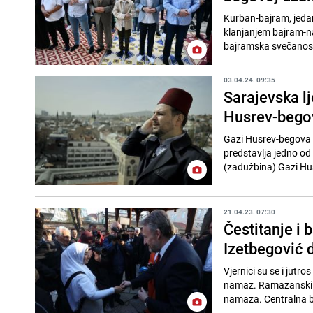
Kurban-bajram, jedan
klanjanjem bajram-na
bajramska svečanost 
03.04.24. 09:35
Sarajevska l
Husrev-bego
Gazi Husrev-begova d
predstavlja jedno od 
(zadužbina) Gazi Hu
21.04.23. 07:30
Čestitanje i 
Izetbegović d
Vjernici su se i jutr
namaz. Ramazanski ba
namaza. Centralna b