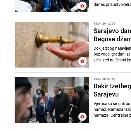
danas prisustvovali
15.04.26. 12:26
Sarajevo dan
Begove džam
Dok je zbog najavljen
bez vode, građani se
veliki red na česmi k
30.03.25. 07:50
Bakir Izetbe
Sarajevu
Vjernici su se i jutr
namaz. Ramazanski ba
namaza. Centralna b