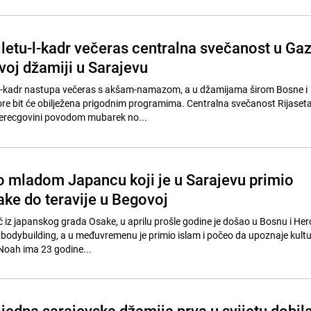
etu-l-kadr večeras centralna svečanost u Gaz
oj džamiji u Sarajevu
l-kadr nastupa večeras s akšam-namazom, a u džamijama širom Bosne i
ore bit će obilježena prigodnim programima. Centralna svečanost Rijaset
Herecgovini povodom mubarek no...
 o mladom Japancu koji je u Sarajevu primio
ake do teravije u Begovoj
 iz japanskog grada Osake, u aprilu prošle godine je došao u Bosnu i Her
bodybuilding, a u međuvremenu je primio islam i počeo da upoznaje kultu
 Noah ima 23 godine...
e jedna sarajevska džamija prva u svijetu dobil