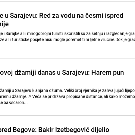
ne u Sarajevu: Red za vodu na česmi ispred
ije
je i Sarajke ali i mnogobrojni turisti iskoristili su za šetnju i razgledanje gr
 ali i turističke posjete nisu mogle poremetiti ni ljetne vrućine.Dok je gra
voj džamiji danas u Sarajevu: Harem pun
amiji u Sarajevu klanjana džuma. Veliki broj vjernika je zahvaljujući lijep
pisane distance, ali kako možemo vidjeti na
se ba&scaron...
pred Begove: Bakir Izetbegović dijelio