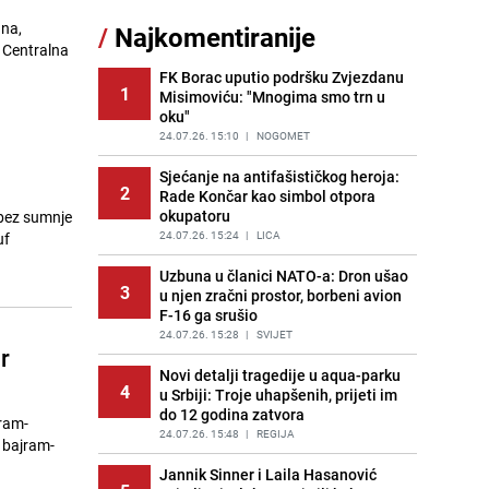
sankcionisao vozača iz Bosanskog
una,
/
Najkomentiranije
Novog
. Centralna
PRIJE 2 DANA
|
BOSNA I HERCEGOVINA
FK Borac uputio podršku Zvjezdanu
1
Misimoviću: "Mnogima smo trn u
Kao iz slastičarne: Rolada od
12
oku"
čokolade i kokosa bez pečenja,
jednostavan desert bez imalo muke
24.07.26. 15:10
|
NOGOMET
PRIJE 2 DANA
|
RECEPTI
Sjećanje na antifašističkog heroja:
2
Rade Končar kao simbol otpora
Tajna savršenog makedonskog
13
okupatoru
 bez sumnje
ajvara: Stari recept za kremast i
bogat okus
24.07.26. 15:24
|
LICA
uf
PRIJE 2 DANA
|
RECEPTI
Uzbuna u članici NATO-a: Dron ušao
3
u njen zračni prostor, borbeni avion
Tuga potresla grad na Uni:
14
F-16 ga srušio
Preminula Lejla Muhić (39),
sugrađani u nevjerici
24.07.26. 15:28
|
SVIJET
r
PRIJE 2 DANA
|
BOSNA I HERCEGOVINA
Novi detalji tragedije u aqua-parku
4
u Srbiji: Troje uhapšenih, prijeti im
Borba trajala satima: Pogledajte
15
do 12 godina zatvora
'grdosiju' od skoro tri metra koju su
jram-
braća izvukla iz mora
24.07.26. 15:48
|
REGIJA
 bajram-
PRIJE 1 DAN
|
SVIJET
Jannik Sinner i Laila Hasanović