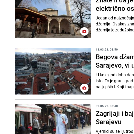
električno os
Jedan od najznačajni
džamija. Ovakav znač
džamija je zadužbina
18.03.23. 08:50
Begova džami
Sarajevo, vi u
'U koje god doba dana
isto. To je grad, gra
najljepših težnji i nap
02.05.22. 08:40
Zagrljaji i b
Sarajevu
Vjernici su se i jutr