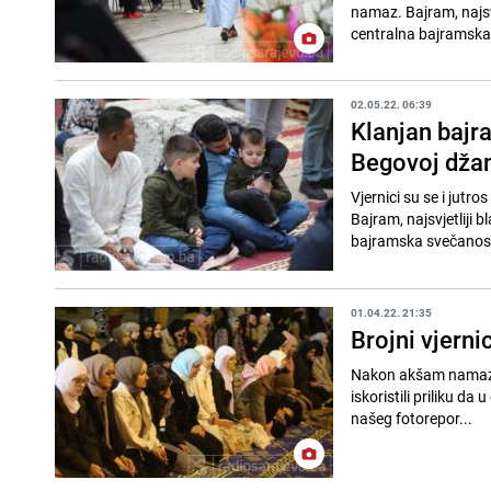
namaz. Bajram, najsv
centralna bajramska
02.05.22. 06:39
Klanjan bajr
Begovoj džam
Vjernici su se i jutr
Bajram, najsvjetliji
bajramska svečanost 
01.04.22. 21:35
Brojni vjerni
Nakon akšam namaza 
iskoristili priliku da u
našeg fotorepor...