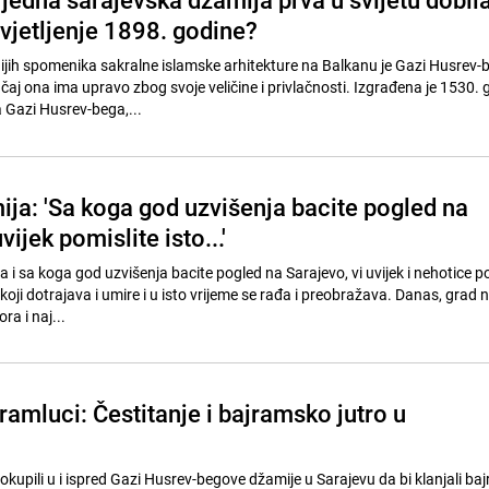
vjetljenje 1898. godine?
jih spomenika sakralne islamske arhitekture na Balkanu je Gazi Husrev
aj ona ima upravo zbog svoje veličine i privlačnosti. Izgrađena je 1530. 
 Gazi Husrev-bega,...
ja: 'Sa koga god uzvišenja bacite pogled na
vijek pomislite isto...'
 i sa koga god uzvišenja bacite pogled na Sarajevo, vi uvijek i nehotice p
d koji dotrajava i umire i u isto vrijeme se rađa i preobražava. Danas, grad 
ora i naj...
ajramluci: Čestitanje i bajramsko jutro u
os okupili u i ispred Gazi Husrev-begove džamije u Sarajevu da bi klanjali ba