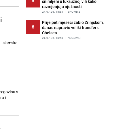
5
snimljeni u luksuznoj vili kako
razmjenjuju nježnosti
24.07.26. 15:54
|
SHOWBIZ
i
Prije pet mjeseci zabio Zrinjskom,
6
danas napravio veliki transfer u
Chelsea
24.07.26. 15:55
|
NOGOMET
a Islamske
Ekološki savjet vrtlarima: Pomozite
7
ježevima prilagodbom vaše ograde
24.07.26. 16:00
|
ŽIVOT I STIL
Detalji akcije u Sarajevu: Traži se
8
pritvor za Malika Mušanovića, imao
33 kilograma droge i pištolj
24.07.26. 16:00
|
CRNA HRONIKA
cegovinu s
Smijenjeni lider opozicije u Turskoj
ru i
9
osnovao partiju: Nova stranka već
je druga najveća u zemlji
24.07.26. 16:15
|
SVIJET
Bosanac krao parfeme po Hrvatskoj
10
vrijedne 1.000 KM, uhapšen u
a