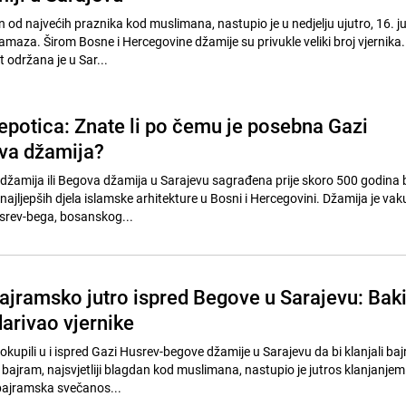
 od najvećih praznika kod muslimana, nastupio je u nedjelju ujutro, 16. j
maza. Širom Bosne i Hercegovine džamije su privukle veliki broj vjernika
održana je u Sar...
jepotica: Znate li po čemu je posebna Gazi
va džamija?
žamija ili Begova džamija u Sarajevu sagrađena prije skoro 500 godina
najljepših djela islamske arhitekture u Bosni i Hercegovini. Džamija je vak
srev-bega, bosanskog...
bajramsko jutro ispred Begove u Sarajevu: Baki
arivao vjernike
os okupili u i ispred Gazi Husrev-begove džamije u Sarajevu da bi klanjali ba
jram, najsvjetliji blagdan kod muslimana, nastupio je jutros klanjanjem
ajramska svečanos...