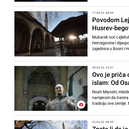
17.04.23. 08:49
Povodom Lejl
Husrev-begov
Mubarek noć Lejletu
Hercegovine i dijasp
zajednice u Bosni i 
30.03.23. 10:31
Ovo je priča
islam: Od Os
Noah Miyoshi, mladić
namjerom da trenira 
tradiciju ove zemlje.
22.03.23. 08:45
Znate li da j