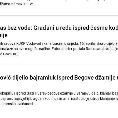
 džuma-namazu u Be...
as bez vode: Građani u redu ispred česme ko
ije
ih radova KJKP Vodovod i kanalizacija, u srijedu, 15. aprila, skoro cijelo 
 snalaze na sve moguće načine. Fotoreporter portala Radiosarajevo.ba je 
od Gazi Hu...
gović dijelio bajramluk ispred Begove džamije 
os okupili u i ispred Gazi Husrev-begove džamije u Sarajevu da bi klanjali ba
jram, najsvjetliji blagdan kod muslimana, nastupio je jutros klanjanjem
ajramska svečanost...