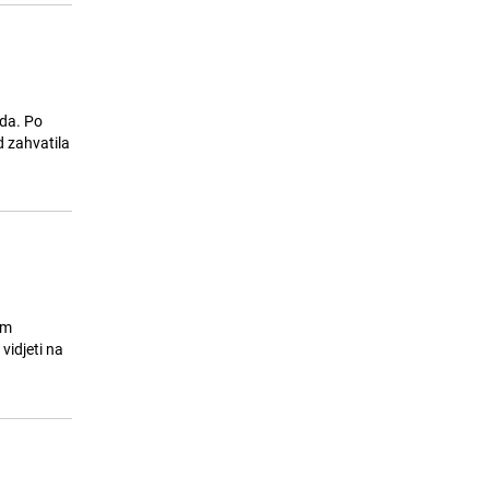
ada. Po
d zahvatila
om