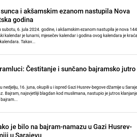
 sunca i akšamskim ezanom nastupila Nova
tska godina
subotu, 6. jula 2024. godine, i akšamskim ezanom nastupila je nova 144
ki kalendar je lunarni, mjesečev kalendar i godina ovog kalendara je krać
kalendara. Takav...
ajramluci: Čestitanje i sunčano bajramsko jutro
s u nedjelju, 16. juna, okupili u i ispred Gazi Husrev-begove džamije u Saraj
z. Bajram, najsvjetliji blagdan kod muslimana, nastupio je jutros klanjan
bajram...
ako je bilo na bajram-namazu u Gazi Husrev-
iji u Sarajevu