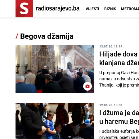
VIJESTI
BIZNIS
METROMA
/
Begova džamija
13.07.26. 13:49
Hiljade dova 
klanjana dže
U prepunoj Gazi Hus
namaz u odsustvu za 
Thanija, koji je premi
12.06.26. 13:53
I džuma je d
u haremu Be
Fudbalska euforija k
prvenstvu osjeti se n