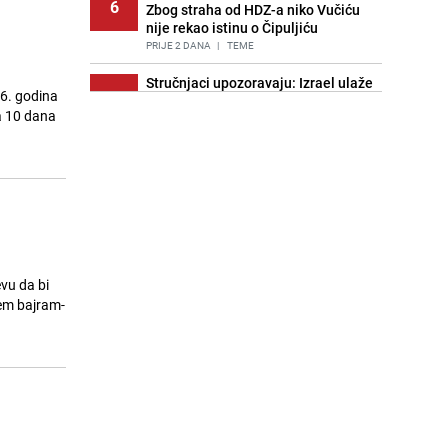
6
Zbog straha od HDZ-a niko Vučiću
nije rekao istinu o Čipuljiću
PRIJE 2 DANA
|
TEME
Stručnjaci upozoravaju: Izrael ulaže
6. godina
7
milione kako bi utjecao na
a 10 dana
odgovore ChatGPT-a o Gazi
PRIJE OKO 19H
|
SVIJET
Znate li šta Dino Merlin pojede prije
8
izlaska na scenu? Njegov ritual
iznenadio mnoge
PRIJE 2 DANA
|
SHOWBIZ
Pijana sjela za volan: Osiguranje
9
odbilo isplatu štete na vozilu koje je
evu da bi
slupala Anja Ljubojević
jem bajram-
PRIJE 2 DANA
|
BOSNA I HERCEGOVINA
Akcija na Dobrinji: Specijalci MUP-a
10
KS opkolili zgradu
PRIJE 2 DANA
|
LOKALNE TEME
Nastavak provokacija: MUP RS
11
oduzeo zastavu s ljiljanima i