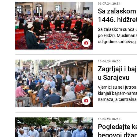
06.07.24. 20:34
Sa zalaskom
1446. hidžre
Sa zalaskom sunca u 
po Hidžri. Muslimans
od godine sunčevog 
16.06.24. 06:50
Zagrljaji i b
u Sarajevu
Vjernici su se i jutro
klanjali bajram-nama
namaza, a centralna 
16.06.24. 06:19
Pogledajte k
begovoj džam