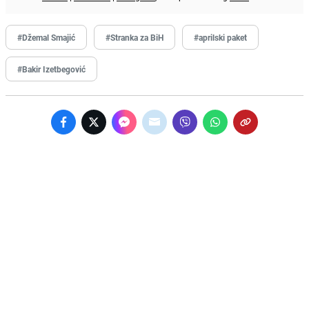
#Džemal Smajić
#Stranka za BiH
#aprilski paket
#Bakir Izetbegović