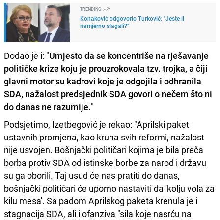
TRENDING
Konaković odgovorio Turković: "Jeste li
namjerno slagali?"
Dodao je i: "
Umjesto da se koncentriše na rješavanje
političke krize koju je prouzrokovala tzv. trojka, a čiji
glavni motor su kadrovi koje je odgojila i odhranila
SDA, nažalost predsjednik SDA govori o nečem što ni
do danas ne razumije.
"
Podsjetimo, Izetbegović je rekao: "Aprilski paket
ustavnih promjena, kao kruna svih reformi, nažalost
nije usvojen. Bošnjački političari kojima je bila preča
borba protiv SDA od istinske borbe za narod i državu
su ga oborili. Taj usud će nas pratiti do danas,
bošnjački političari će uporno nastaviti da 'kolju vola za
kilu mesa'. Sa padom Aprilskog paketa krenula je i
stagnacija SDA, ali i ofanziva "sila koje nasrću na