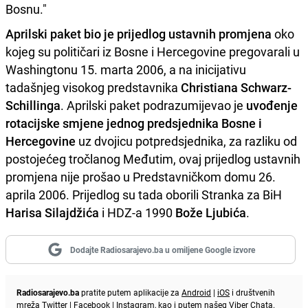
Bosnu."
Aprilski paket bio je prijedlog ustavnih promjena
oko
kojeg su političari iz Bosne i Hercegovine pregovarali u
Washingtonu 15. marta 2006, a na inicijativu
tadašnjeg visokog predstavnika
Christiana Schwarz-
Schillinga
. Aprilski paket podrazumijevao je
uvođenje
rotacijske smjene jednog predsjednika Bosne i
Hercegovine
uz dvojicu potpredsjednika, za razliku od
postojećeg tročlanog Međutim, ovaj prijedlog ustavnih
promjena nije prošao u Predstavničkom domu 26.
aprila 2006. Prijedlog su tada oborili Stranka za BiH
Harisa Silajdžića
i HDZ-a 1990
Bože Ljubića
.
Dodajte Radiosarajevo.ba u omiljene Google izvore
Radiosarajevo.ba
pratite putem aplikacije za
Android
|
iOS
i društvenih
mreža
Twitter
|
Facebook
|
Instagram
, kao i putem našeg
Viber
Chata.