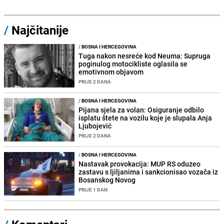
/
Najčitanije
/
BOSNA I HERCEGOVINA
Tuga nakon nesreće kod Neuma: Supruga
poginulog motocikliste oglasila se
emotivnom objavom
PRIJE 2 DANA
/
BOSNA I HERCEGOVINA
Pijana sjela za volan: Osiguranje odbilo
isplatu štete na vozilu koje je slupala Anja
Ljubojević
PRIJE 2 DANA
/
BOSNA I HERCEGOVINA
Nastavak provokacija: MUP RS oduzeo
zastavu s ljiljanima i sankcionisao vozača iz
Bosanskog Novog
PRIJE 1 DAN