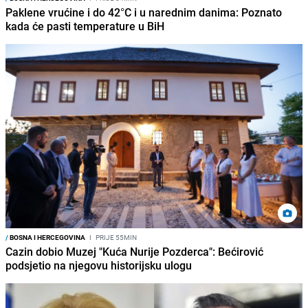
Paklene vrućine i do 42°C i u narednim danima: Poznato
kada će pasti temperature u BiH
/
BOSNA I HERCEGOVINA
I
PRIJE 55MIN
Cazin dobio Muzej "Kuća Nurije Pozderca": Bećirović
podsjetio na njegovu historijsku ulogu