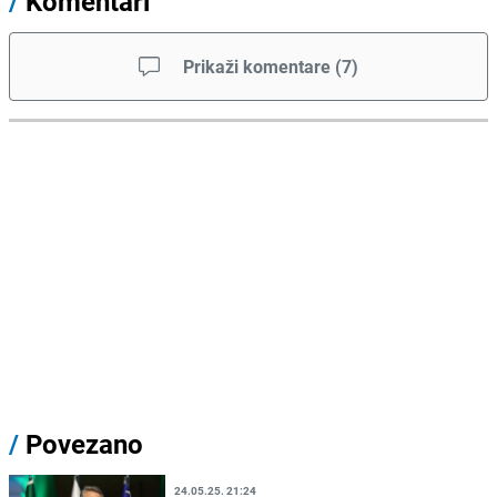
/
Komentari
Prikaži komentare
(
7
)
/
Povezano
24.05.25. 21:24