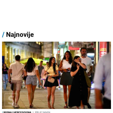
/
Najnovije
/
BOSNA I HERCEGOVINA
I
PRIJE 34MIN