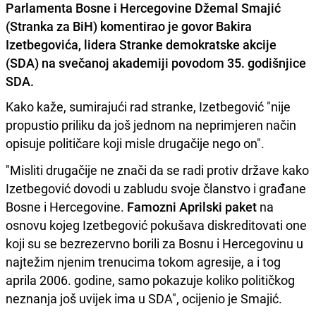
Parlamenta Bosne i Hercegovine Džemal Smajić
(Stranka za BiH) komentirao je govor Bakira
Izetbegovića, lidera Stranke demokratske akcije
(SDA) na svečanoj akademiji povodom 35. godišnjice
SDA.
Kako kaže, sumirajući rad stranke, Izetbegović "nije
propustio priliku da još jednom na neprimjeren način
opisuje političare koji misle drugačije nego on".
"Misliti drugačije ne znači da se radi protiv države kako
Izetbegović dovodi u zabludu svoje članstvo i građane
Bosne i Hercegovine.
Famozni Aprilski paket
na
osnovu kojeg Izetbegović pokušava diskreditovati one
koji su se bezrezervno borili za Bosnu i Hercegovinu u
najtežim njenim trenucima tokom agresije, a i tog
aprila 2006. godine, samo pokazuje koliko političkog
neznanja još uvijek ima u SDA", ocijenio je Smajić.