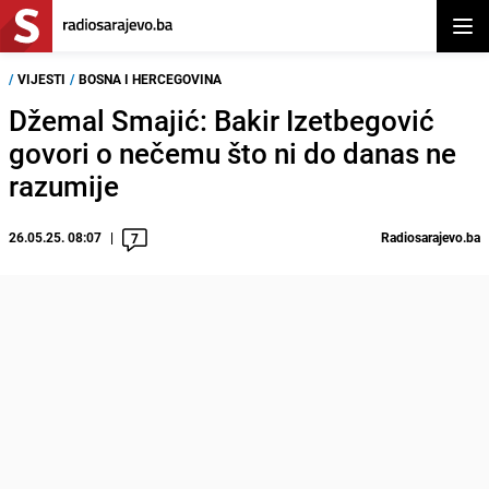
Otvor
/
VIJESTI
/
BOSNA I HERCEGOVINA
Džemal Smajić: Bakir Izetbegović
govori o nečemu što ni do danas ne
razumije
26.05.25. 08:07
Radiosarajevo.ba
7