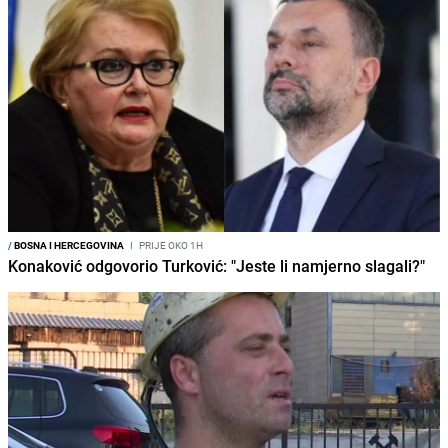
/
BOSNA I HERCEGOVINA
I
PRIJE OKO 1H
Konaković odgovorio Turković: "Jeste li namjerno slagali?"