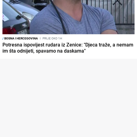
/
BOSNA I HERCEGOVINA
I
PRIJE OKO 1H
Potresna ispovijest rudara iz Zenice: "Djeca traže, a nemam
im šta odnijeti, spavamo na daskama"