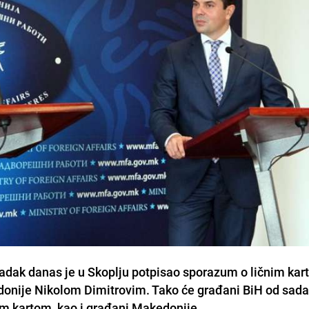
nadak danas je u Skoplju potpisao sporazum o ličnim ka
onije Nikolom Dimitrovim. Tako će građani BiH od sada
m kartom, kao i građani Makedonije.