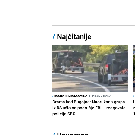
/
Najčitanije
/
BOSNA I HERCEGOVINA
I
PRIJE 2 DANA
/
Drama kod Bugojna: Naoružana grupa
iz RS ušla na područje FBiH, reagovala
policija SBK
1
/
Povezano