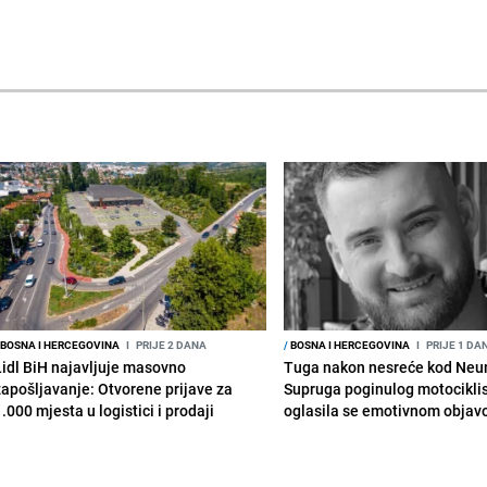
BOSNA I HERCEGOVINA
I
PRIJE 2 DANA
/
BOSNA I HERCEGOVINA
I
PRIJE 1 DA
Lidl BiH najavljuje masovno
Tuga nakon nesreće kod Neu
zapošljavanje: Otvorene prijave za
Supruga poginulog motocikli
.000 mjesta u logistici i prodaji
oglasila se emotivnom obja