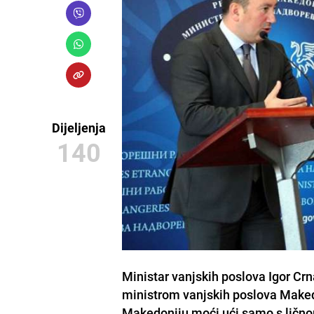
Dijeljenja
140
Ministar vanjskih poslova Igor Cr
ministrom vanjskih poslova Maked
Makedoniju moći ući samo s lično