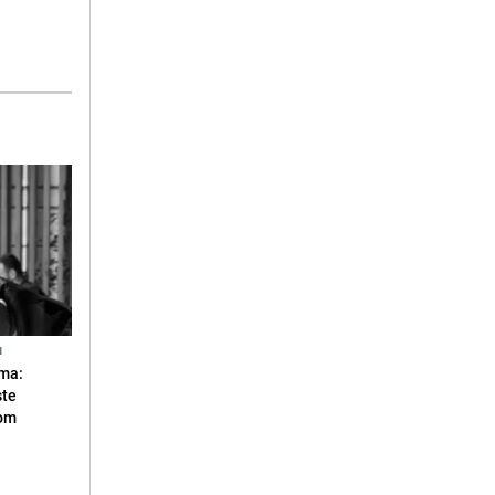
N
ma:
ste
vom