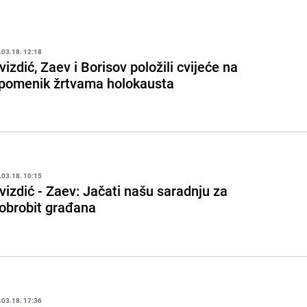
.03.18. 12:18
vizdić, Zaev i Borisov položili cvijeće na
pomenik žrtvama holokausta
.03.18. 10:15
vizdić - Zaev: Jačati našu saradnju za
obrobit građana
.03.18. 17:36