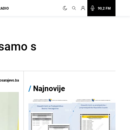
RADIO
90,2 FM
 samo s
osarajevo.ba
/
Najnovije