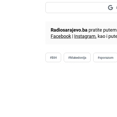
Radiosarajevo.ba
pratite putem 
Facebook
|
Instagram
, kao i p
#BiH
#Makedonija
#sporazum