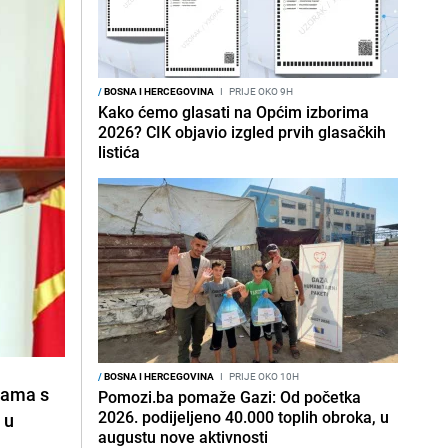
/
BOSNA I HERCEGOVINA
I
PRIJE OKO 9H
Kako ćemo glasati na Općim izborima
2026? CIK objavio izgled prvih glasačkih
listića
/
BOSNA I HERCEGOVINA
I
PRIJE OKO 10H
rtama s
Pomozi.ba pomaže Gazi: Od početka
2026. podijeljeno 40.000 toplih obroka, u
 u
augustu nove aktivnosti