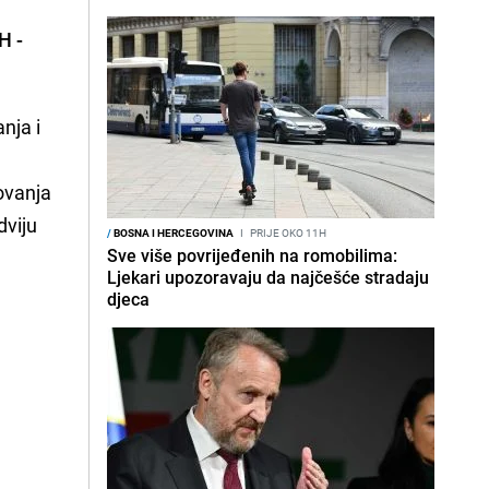
H -
nja i
ovanja
dviju
/
BOSNA I HERCEGOVINA
I
PRIJE OKO 11H
Sve više povrijeđenih na romobilima:
Ljekari upozoravaju da najčešće stradaju
djeca