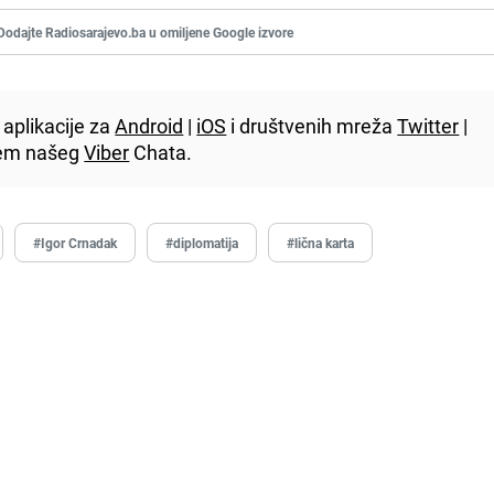
Dodajte Radiosarajevo.ba u omiljene Google izvore
aplikacije za
Android
|
iOS
i društvenih mreža
Twitter
|
utem našeg
Viber
Chata.
#Igor Crnadak
#diplomatija
#lična karta