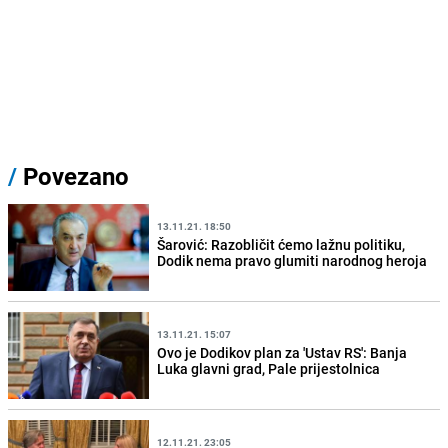
/
Povezano
13.11.21. 18:50
Šarović: Razobličit ćemo lažnu politiku,
Dodik nema pravo glumiti narodnog heroja
13.11.21. 15:07
Ovo je Dodikov plan za 'Ustav RS': Banja
Luka glavni grad, Pale prijestolnica
12.11.21. 23:05