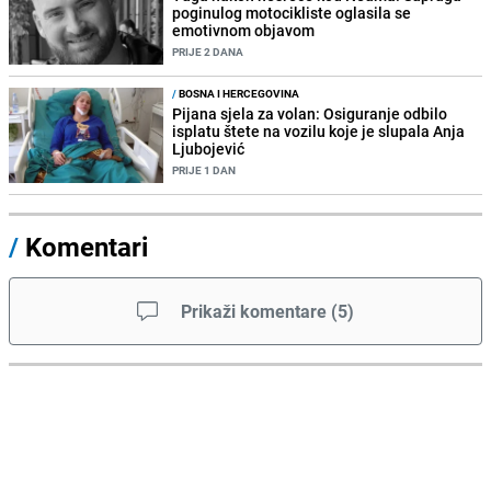
poginulog motocikliste oglasila se
emotivnom objavom
PRIJE 2 DANA
/
BOSNA I HERCEGOVINA
Pijana sjela za volan: Osiguranje odbilo
isplatu štete na vozilu koje je slupala Anja
Ljubojević
PRIJE 1 DAN
/
Komentari
Prikaži komentare
(
5
)