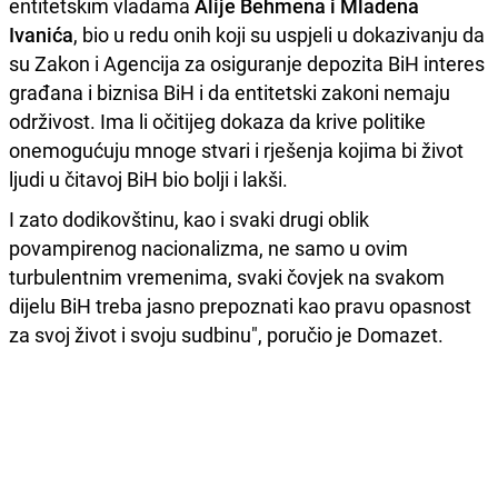
entitetskim vladama
Alije Behmena i Mladena
Ivanića
, bio u redu onih koji su uspjeli u dokazivanju da
su Zakon i Agencija za osiguranje depozita BiH interes
građana i biznisa BiH i da entitetski zakoni nemaju
održivost. Ima li očitijeg dokaza da krive politike
onemogućuju mnoge stvari i rješenja kojima bi život
ljudi u čitavoj BiH bio bolji i lakši.
I zato dodikovštinu, kao i svaki drugi oblik
povampirenog nacionalizma, ne samo u ovim
turbulentnim vremenima, svaki čovjek na svakom
dijelu BiH treba jasno prepoznati kao pravu opasnost
za svoj život i svoju sudbinu", poručio je Domazet.