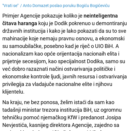
"Vrati se" /
Anto Domazet poslao poruku Bogiću Bogićeviću
Primjer Agencije pokazuje koliko je
neinteligentna
čitava haranga
koju je Dodik pokrenuo u demontiranju
državnih institucija i kako je lako pokazati da su to sve
mahinacije koje nemaju pravnu osnovu, a ekonomski
su samoubilačke, posebno kad je riječ o UIO BiH. A
nacionalizam kao opće orijentacija nacionaih elita i
prijetnje secesijom, kao specijalnost Dodika, samo su
već dobro razaznati načini ostvarivanja političke i
ekonomske kontrole ljudi, javnih resursa i ostvarivanja
privilegija za vladajuče nacionalne elite i njihovu
klijentelu.
Na kraju, ne bez ponosa, želim istaći da sam kao
tadašnji ministar trezora institucija BiH, uz ogromnu
tehničku pomoć njemačkog KfW i predanost Josipa
Nevjestića, kasnijeg direktora Agencije, zajedno sa