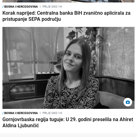
/
BOSNA I HERCEGOVINA
I
PRIJE OKO 1H
Korak naprijed: Centralna banka BiH zvanično aplicirala za
pristupanje SEPA području
/
BOSNA I HERCEGOVINA
I
PRIJE OKO 1H
Gornjovrbaska regija tuguje: U 29. godini preselila na Ahiret
Aldina Ljubunčić