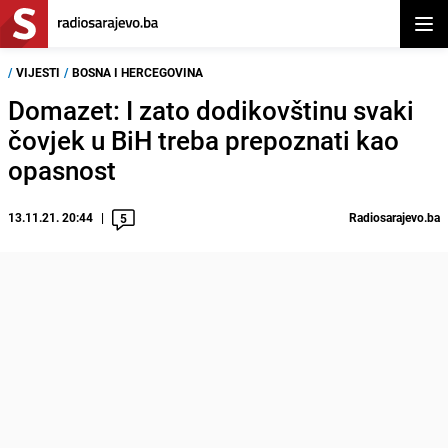
Otvor
/
VIJESTI
/
BOSNA I HERCEGOVINA
Domazet: I zato dodikovštinu svaki
čovjek u BiH treba prepoznati kao
opasnost
13.11.21. 20:44
Radiosarajevo.ba
5