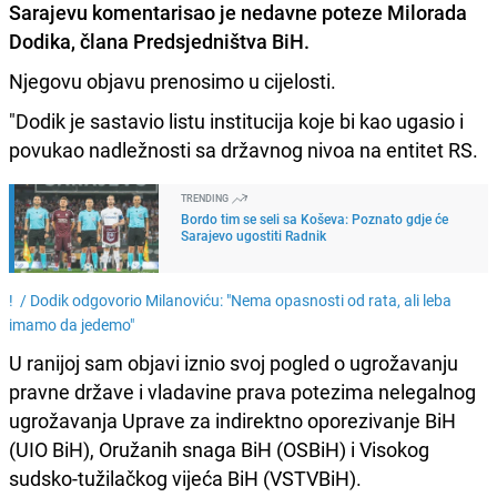
Sarajevu komentarisao je nedavne poteze
Milorada
Dodika
, člana Predsjedništva BiH.
Njegovu objavu prenosimo u cijelosti.
"Dodik je sastavio listu institucija koje bi kao ugasio i
povukao nadležnosti sa državnog nivoa na entitet RS.
TRENDING
Bordo tim se seli sa Koševa: Poznato gdje će
Sarajevo ugostiti Radnik
! /
Dodik odgovorio Milanoviću: "Nema opasnosti od rata, ali leba
imamo da jedemo"
U ranijoj sam objavi iznio svoj pogled o ugrožavanju
pravne države i vladavine prava potezima nelegalnog
ugrožavanja Uprave za indirektno oporezivanje BiH
(UIO BiH), Oružanih snaga BiH (OSBiH) i Visokog
sudsko-tužilačkog vijeća BiH (VSTVBiH).