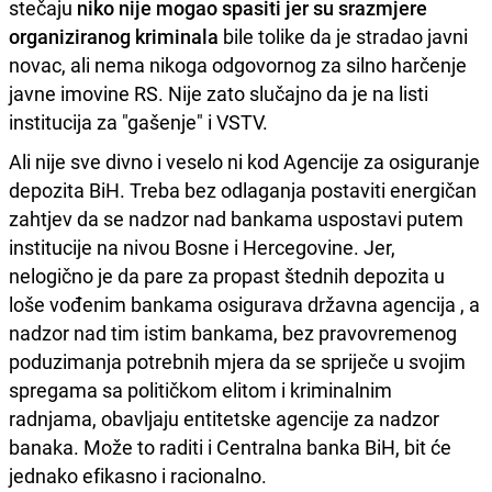
stečaju
niko nije mogao spasiti jer su srazmjere
organiziranog kriminala
bile tolike da je stradao javni
novac, ali nema nikoga odgovornog za silno harčenje
javne imovine RS. Nije zato slučajno da je na listi
institucija za "gašenje" i VSTV.
Ali nije sve divno i veselo ni kod Agencije za osiguranje
depozita BiH. Treba bez odlaganja postaviti energičan
zahtjev da se nadzor nad bankama uspostavi putem
institucije na nivou Bosne i Hercegovine. Jer,
nelogično je da pare za propast štednih depozita u
loše vođenim bankama osigurava državna agencija , a
nadzor nad tim istim bankama, bez pravovremenog
poduzimanja potrebnih mjera da se spriječe u svojim
spregama sa političkom elitom i kriminalnim
radnjama, obavljaju entitetske agencije za nadzor
banaka. Može to raditi i Centralna banka BiH, bit će
jednako efikasno i racionalno.