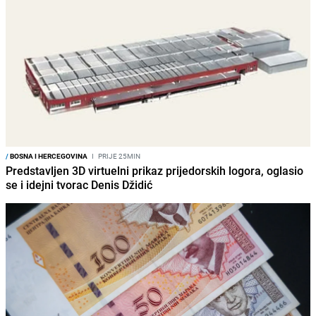
/
BOSNA I HERCEGOVINA
I
PRIJE 25MIN
Predstavljen 3D virtuelni prikaz prijedorskih logora, oglasio
se i idejni tvorac Denis Džidić