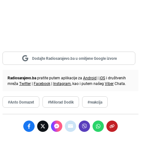
Dodajte Radiosarajevo.ba u omiljene Google izvore
Radiosarajevo.ba
pratite putem aplikacije za
Android
|
iOS
i društvenih
mreža
Twitter
|
Facebook
|
Instagram
, kao i putem našeg
Viber
Chata.
#Anto Domazet
#Milorad Dodik
#reakcija