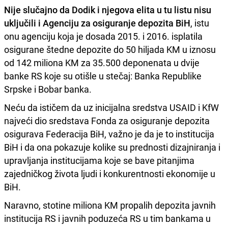
Nije slučajno da Dodik i njegova elita u tu listu nisu
uključili i Agenciju za osiguranje depozita BiH
, istu
onu agenciju koja je dosada 2015. i 2016. isplatila
osigurane štedne depozite do 50 hiljada KM u iznosu
od 142 miliona KM za 35.500 deponenata u dvije
banke RS koje su otišle u stečaj: Banka Republike
Srpske i Bobar banka.
Neću da ističem da uz inicijalna sredstva USAID i KfW
najveći dio sredstava Fonda za osiguranje depozita
osigurava Federacija BiH, važno je da je to institucija
BiH i da ona pokazuje kolike su prednosti dizajniranja i
upravljanja institucijama koje se bave pitanjima
zajedničkog života ljudi i konkurentnosti ekonomije u
BiH.
Naravno, stotine miliona KM propalih depozita javnih
institucija RS i javnih poduzeća RS u tim bankama u