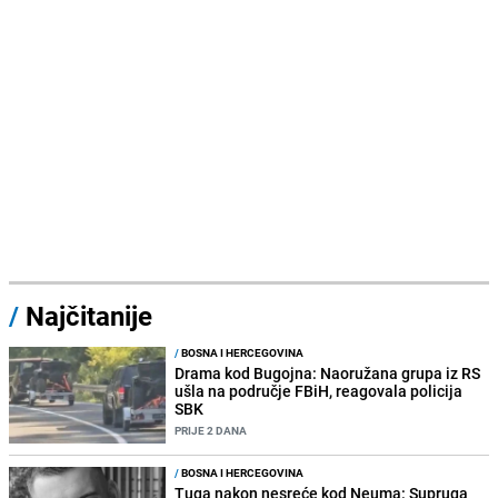
/
Najčitanije
/
BOSNA I HERCEGOVINA
Drama kod Bugojna: Naoružana grupa iz RS
ušla na područje FBiH, reagovala policija
SBK
PRIJE 2 DANA
/
BOSNA I HERCEGOVINA
Tuga nakon nesreće kod Neuma: Supruga