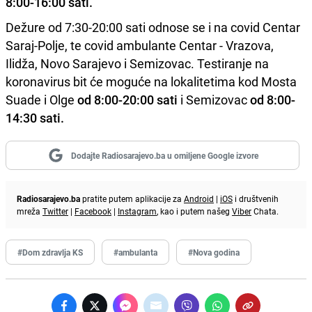
8:00-16:00 sati.
Dežure od 7:30-20:00 sati odnose se i na covid Centar
Saraj-Polje, te covid ambulante Centar - Vrazova,
Ilidža, Novo Sarajevo i Semizovac. Testiranje na
koronavirus bit će moguće na lokalitetima kod Mosta
Suade i Olge
od 8:00-20:00 sati
i Semizovac
od 8:00-
14:30 sati.
Dodajte Radiosarajevo.ba u omiljene Google izvore
Radiosarajevo.ba
pratite putem aplikacije za
Android
|
iOS
i društvenih
mreža
Twitter
|
Facebook
|
Instagram
, kao i putem našeg
Viber
Chata.
#Dom zdravlja KS
#ambulanta
#Nova godina