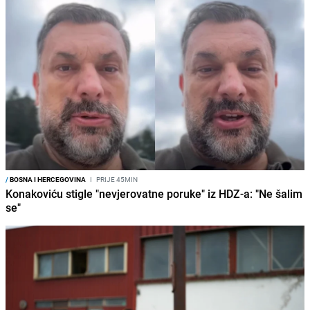
/
BOSNA I HERCEGOVINA
I
PRIJE 45MIN
Konakoviću stigle "nevjerovatne poruke" iz HDZ-a: "Ne šalim
se"