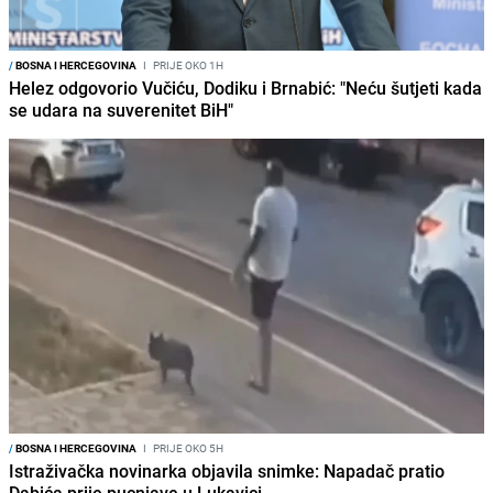
/
BOSNA I HERCEGOVINA
I
PRIJE OKO 1H
Helez odgovorio Vučiću, Dodiku i Brnabić: "Neću šutjeti kada
se udara na suverenitet BiH"
/
BOSNA I HERCEGOVINA
I
PRIJE OKO 5H
Istraživačka novinarka objavila snimke: Napadač pratio
Dabića prije pucnjave u Lukavici