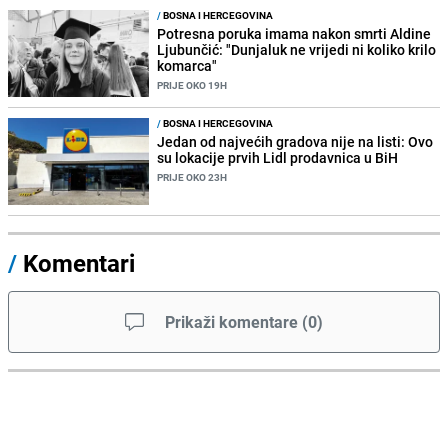
/
BOSNA I HERCEGOVINA
Potresna poruka imama nakon smrti Aldine
Ljubunčić: "Dunjaluk ne vrijedi ni koliko krilo
komarca"
PRIJE OKO 19H
/
BOSNA I HERCEGOVINA
Jedan od najvećih gradova nije na listi: Ovo
su lokacije prvih Lidl prodavnica u BiH
PRIJE OKO 23H
/
Komentari
Prikaži komentare
(
0
)