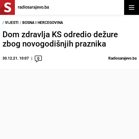
Otvor
/
VIJESTI
/
BOSNA I HERCEGOVINA
Dom zdravlja KS odredio dežure
zbog novogodišnjih praznika
30.12.21. 10:07
Radiosarajevo.ba
0