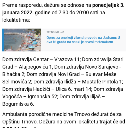
Prema rasporedu, dežure se odnose na
ponedjeljak 3.
januara 2022. godine
od 7:30 do 20:00 sati na
lokalitetima:
TRENDING
Oprez za one koji vikend provode na Jadranu: U
ova tri grada na snazi je crveni meteoalarm
Dom zdravlja Centar – Vrazova 11; Dom zdravlja Stari
Grad – Alajbegovića 1; Dom zdravlja Novo Sarajevo -
Bihaćka 2; Dom zdravlja Novi Grad – Bulevar Meše
Selimovića 2; Dom zdravlja Ilidža – Mustafe Pintola 1;
Dom zdravlja Hadžići – Ulica 6. mart 14; Dom zdravlja
Vogošća – Igmanska 52; Dom zdravlja Ilijaš –
Bogumilska 6.
Ambulanta porodične medicine Trnovo dežurat će za
Opštinu Trnovo. Dežura na ovom lokalitetu
trajat će od