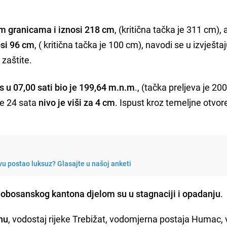
m granicama i iznosi 218 cm
, (kritična tačka je 311 cm), 
si 96 cm
, ( kritična tačka je 100 cm), navodi se u izvješta
 zaštite.
s u 07,00 sati bio je 199,64 m.n.m
., (tačka preljeva je 20
je 24 sata
nivo je viši za 4 cm
. Ispust kroz temeljne otvor
evu postao luksuz? Glasajte u našoj anketi
jobosanskog kantona djelom su u stagnaciji i opadanju
.
nu
, vodostaj rijeke Trebižat, vodomjerna postaja Humac,