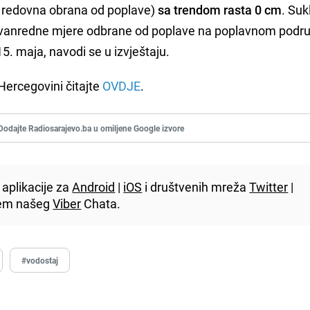
m redovna obrana od poplave)
sa trendom rasta 0 cm
. Su
u vanredne mjere odbrane od poplave na poplavnom podru
 15. maja, navodi se u izvještaju.
Hercegovini čitajte
OVDJE
.
Dodajte Radiosarajevo.ba u omiljene Google izvore
aplikacije za
Android
|
iOS
i društvenih mreža
Twitter
|
utem našeg
Viber
Chata.
#vodostaj