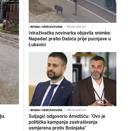
/
BOSNA I HERCEGOVINA
I
PRIJE OKO 3H
Istraživačka novinarka objavila snimke:
Napadač pratio Dabića prije pucnjave u
Lukavici
/
BOSNA I HERCEGOVINA
I
PRIJE OKO 3H
ju.
Suljagić odgovorio Amidžiću: "Ovo je
politička kampanja zastrašivanja
usmjerena protiv Bošnjaka"