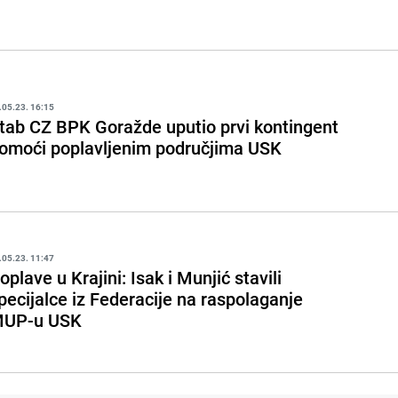
.05.23. 16:15
tab CZ BPK Goražde uputio prvi kontingent
omoći poplavljenim područjima USK
.05.23. 11:47
oplave u Krajini: Isak i Munjić stavili
pecijalce iz Federacije na raspolaganje
UP-u USK