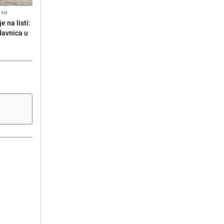
21H
 na listi:
odavnica u