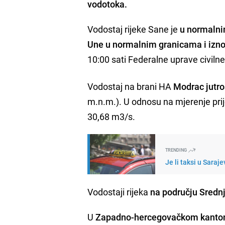
vodotoka.
Vodostaj rijeke Sane je
u normalni
Une u normalnim granicama i izno
10:00 sati Federalne uprave civilne
Vodostaj na brani HA
Modrac jutro
m.n.m.). U odnosu na mjerenje pri
30,68 m3/s.
TRENDING
Je li taksi u Saraj
Vodostaji rijeka
na području Sredn
U
Zapadno-hercegovačkom kanto