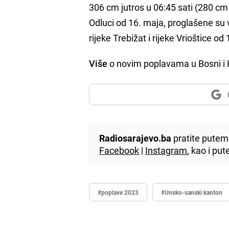
306 cm jutros u 06:45 sati (280 c
Odluci od 16. maja, proglašene s
rijeke Trebižat i rijeke Vrioštice od
Više
o novim poplavama u Bosni i 
Radiosarajevo.ba
pratite putem 
Facebook
|
Instagram
, kao i p
#poplave 2023
#Unsko-sanski kanton