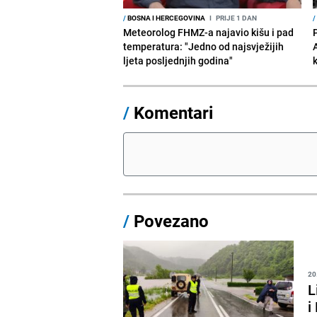
/
BOSNA I HERCEGOVINA
I
PRIJE 1 DAN
/
Meteorolog FHMZ-a najavio kišu i pad
temperatura: "Jedno od najsvježijih
ljeta posljednjih godina"
/
Komentari
/
Povezano
20
L
i