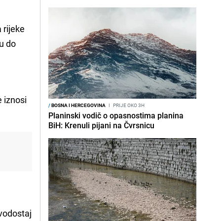
a rijeke
ju do
0
e iznosi
/
BOSNA I HERCEGOVINA
I
PRIJE OKO 3H
Planinski vodič o opasnostima planina
BiH: Krenuli pijani na Čvrsnicu
 vodostaj