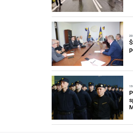
20
Š
p
19
P
s
M