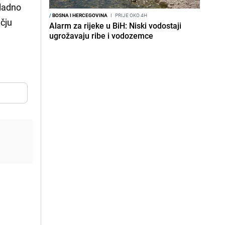
kladno
/
BOSNA I HERCEGOVINA
I
PRIJE OKO 4H
čju
Alarm za rijeke u BiH: Niski vodostaji
ugrožavaju ribe i vodozemce