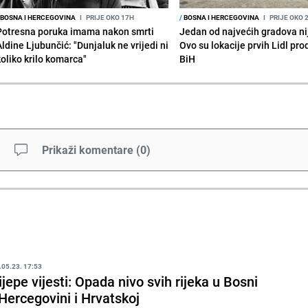
BOSNA I HERCEGOVINA
I
PRIJE OKO 17H
/
BOSNA I HERCEGOVINA
I
PRIJE OKO 
Potresna poruka imama nakon smrti
Jedan od najvećih gradova nije
Aldine Ljubunčić: "Dunjaluk ne vrijedi ni
Ovo su lokacije prvih Lidl pr
koliko krilo komarca"
BiH
Prikaži komentare
(
0
)
.05.23. 17:53
ijepe vijesti: Opada nivo svih rijeka u Bosni
 Hercegovini i Hrvatskoj