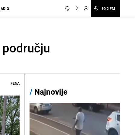
RADIO
90,2 FM
a području
FENA
/
Najnovije