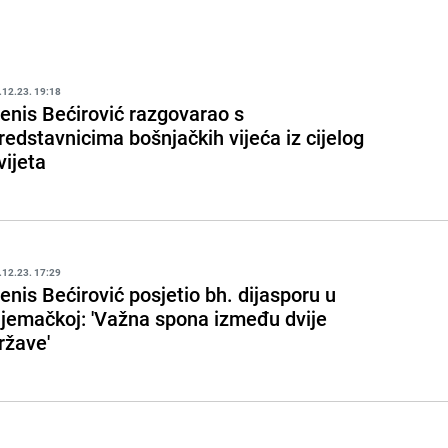
.12.23. 19:18
enis Bećirović razgovarao s
redstavnicima bošnjačkih vijeća iz cijelog
vijeta
.12.23. 17:29
enis Bećirović posjetio bh. dijasporu u
jemačkoj: 'Važna spona između dvije
ržave'