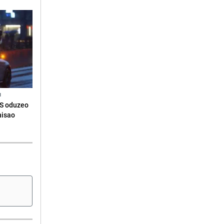
N
RS oduzeo
nisao