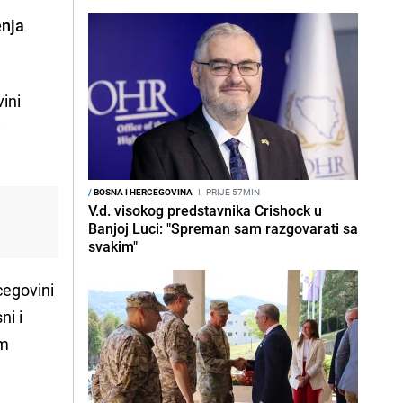
enja
ini
i
/
BOSNA I HERCEGOVINA
I
PRIJE 57MIN
V.d. visokog predstavnika Crishock u
Banjoj Luci: "Spreman sam razgovarati sa
svakim"
cegovini
ni i
om