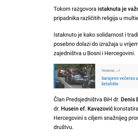
Tokom razgovora
istaknuta je važn
pripadnika različitih religija u mult
Istaknuto je kako solidarnost i tr
posebno dolazi do izražaja u vrijem
zajedništva u Bosni i Hercegovini.
TRENDING
Sarajevo večeras u
šetalište
Član Predsjedništva BiH dr.
Denis 
dr.
Husein ef. Kavazović
konstatira
Hercegovini s ciljem snažnijeg pr
društvu.