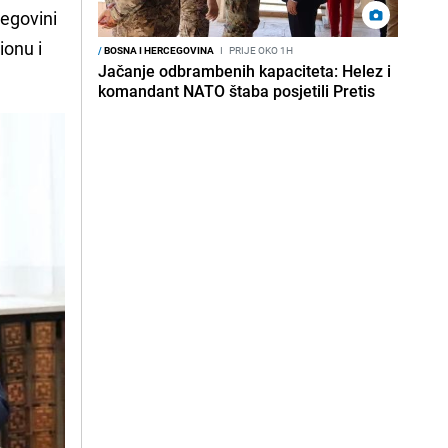
cegovini
gionu i
/
BOSNA I HERCEGOVINA
I
PRIJE OKO 1H
Jačanje odbrambenih kapaciteta: Helez i
komandant NATO štaba posjetili Pretis