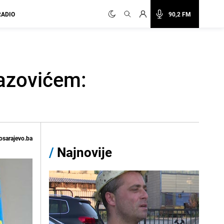
RADIO
90,2 FM
vazovićem:
osarajevo.ba
/
Najnovije