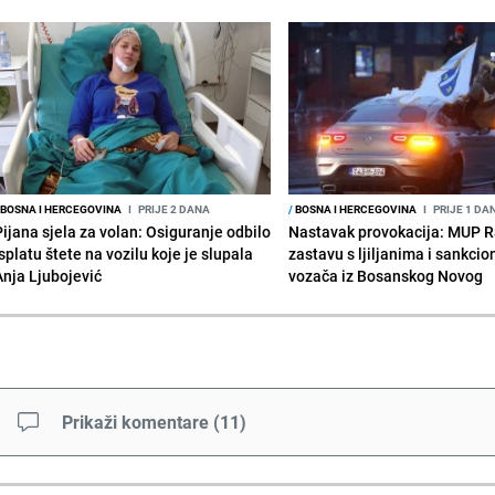
BOSNA I HERCEGOVINA
I
PRIJE 2 DANA
/
BOSNA I HERCEGOVINA
I
PRIJE 1 DA
Pijana sjela za volan: Osiguranje odbilo
Nastavak provokacija: MUP 
splatu štete na vozilu koje je slupala
zastavu s ljiljanima i sankcio
Anja Ljubojević
vozača iz Bosanskog Novog
Prikaži komentare
(
11
)