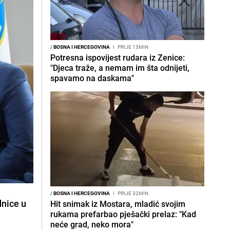
/
BOSNA I HERCEGOVINA
I
PRIJE 13MIN
Potresna ispovijest rudara iz Zenice:
"Djeca traže, a nemam im šta odnijeti,
spavamo na daskama"
/
BOSNA I HERCEGOVINA
I
PRIJE 32MIN
dnice u
Hit snimak iz Mostara, mladić svojim
rukama prefarbao pješački prelaz: "Kad
neće grad, neko mora"