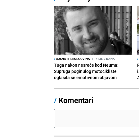
/
BOSNA I HERCEGOVINA
I
PRIJE 2 DANA
/
Tuga nakon nesreće kod Neuma:
Supruga poginulog motocikliste
i
oglasila se emotivnom objavom
/
Komentari