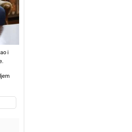
ao i
e.
iljem