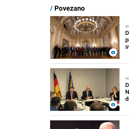
/
Povezano
22
D
p
s
10
D
N
d