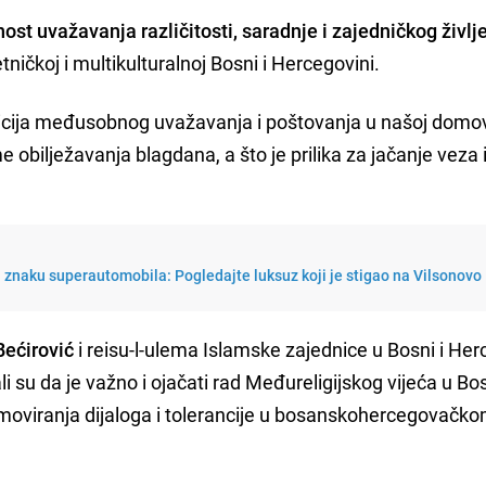
ost uvažavanja različitosti, saradnje i zajedničkog življ
ietničkoj i multikulturalnoj Bosni i Hercegovini.
adicija međusobnog uvažavanja i poštovanja u našoj domov
e obilježavanja blagdana, a što je prilika za jačanje veza 
 znaku superautomobila: Pogledajte luksuz koji je stigao na Vilsonovo
Bećirović
i reisu-l-ulema Islamske zajednice u Bosni i Her
li su da je važno i ojačati rad Međureligijskog vijeća u Bos
omoviranja dijaloga i tolerancije u bosanskohercegovačk