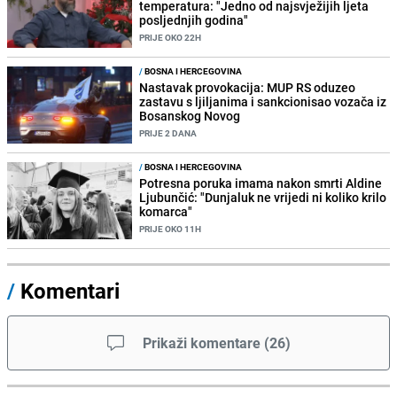
temperatura: "Jedno od najsvježijih ljeta
posljednjih godina"
PRIJE OKO 22H
/
BOSNA I HERCEGOVINA
Nastavak provokacija: MUP RS oduzeo
zastavu s ljiljanima i sankcionisao vozača iz
Bosanskog Novog
PRIJE 2 DANA
/
BOSNA I HERCEGOVINA
Potresna poruka imama nakon smrti Aldine
Ljubunčić: "Dunjaluk ne vrijedi ni koliko krilo
komarca"
PRIJE OKO 11H
/
Komentari
Prikaži komentare
(
26
)