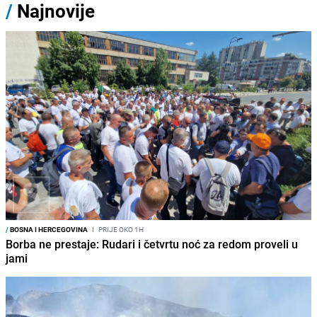
/
Najnovije
/
BOSNA I HERCEGOVINA
I
PRIJE OKO 1H
Borba ne prestaje: Rudari i četvrtu noć za redom proveli u
jami