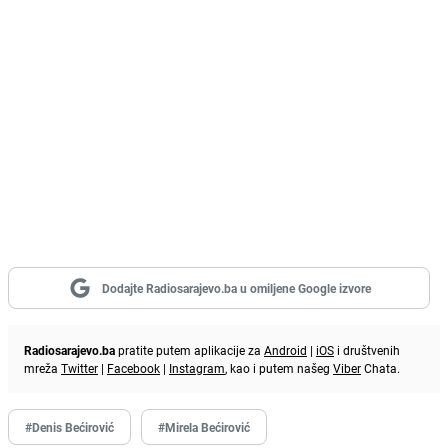
Dodajte Radiosarajevo.ba u omiljene Google izvore
Radiosarajevo.ba
pratite putem aplikacije za
Android
|
iOS
i društvenih
mreža
Twitter
|
Facebook
|
Instagram
, kao i putem našeg
Viber
Chata.
#Denis Bećirović
#Mirela Bećirović