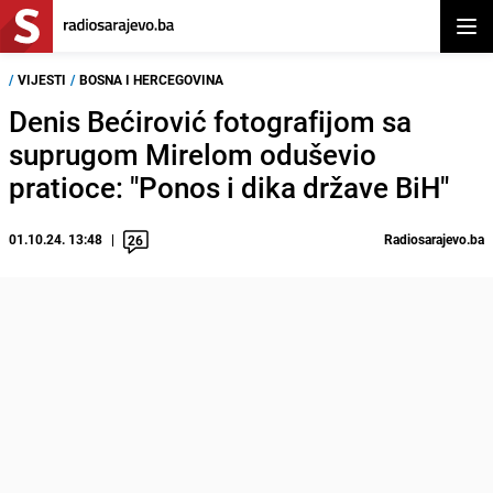
Otvor
/
VIJESTI
/
BOSNA I HERCEGOVINA
Denis Bećirović fotografijom sa
suprugom Mirelom oduševio
pratioce: "Ponos i dika države BiH"
01.10.24. 13:48
Radiosarajevo.ba
26