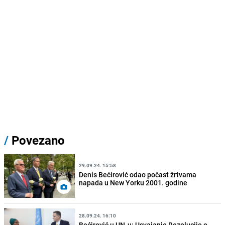
/
Povezano
29.09.24. 15:58
Denis Bećirović odao počast žrtvama
napada u New Yorku 2001. godine
28.09.24. 16:10
Bećirović u UN-u: Usvajanje Rezolucije o