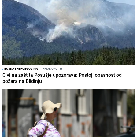
/
BOSNA I HERCEGOVINA
I
PRIJE OKO 1H
Civilna zaštita Posušje upozorava: Postoji opasnost od
požara na Blidinju