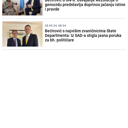
genocidu predstavlja doprinos jačanju istine
i pravde
28.09.24. 08:34
Bećirović s najvišim zvaničnicima State
Departmenta: Iz SAD-a stigla jasna poruka
za bh. političare