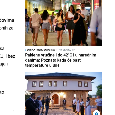
udovima
 onih za
 sa
/
BOSNA I HERCEGOVINA
I
PRIJE OKO 1H
Paklene vrućine i do 42°C i u narednim
U, i
bez
danima: Poznato kada će pasti
aja i
temperature u BiH
to