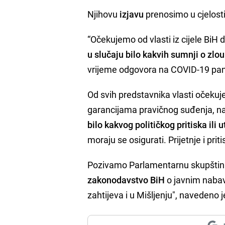
Njihovu
izjavu
prenosimo u cjelost
“Očekujemo od vlasti iz cijele BiH 
u slučaju bilo kakvih sumnji o zlo
vrijeme odgovora na COVID-19 pa
Od svih predstavnika vlasti očekuj
garancijama pravičnog suđenja, na 
bilo kakvog političkog pritiska ili u
moraju se osigurati. Prijetnje i pritis
Pozivamo Parlamentarnu skupštinu
zakonodavstvo BiH
o javnim naba
zahtijeva i u Mišljenju", navedeno je