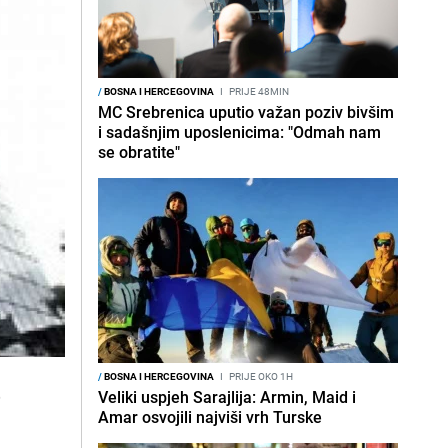
/
BOSNA I HERCEGOVINA
I
PRIJE 48MIN
MC Srebrenica uputio važan poziv bivšim
i sadašnjim uposlenicima: "Odmah nam
se obratite"
/
BOSNA I HERCEGOVINA
I
PRIJE OKO 1H
e
Veliki uspjeh Sarajlija: Armin, Maid i
Amar osvojili najviši vrh Turske