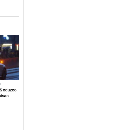
N
RS oduzeo
nisao