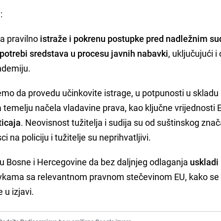
i:
da pravilno
istraže i pokrenu postupke pred nadležnim s
upotrebi sredstava u procesu javnih nabavki
, uključujući i
ndemiju.
emo da provedu učinkovite istrage, u potpunosti u skladu
temelju načela vladavine prava, kao ključne vrijednosti E
ticaja
. Neovisnost tužitelja i sudija su od suštinskog znač
ci na policiju i tužitelje su neprihvatljivi.
 Bosne i Hercegovine da bez daljnjeg odlaganja
uskladi
vkama sa relevantnom pravnom stečevinom EU, kako se 
 u izjavi.