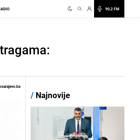
RADIO
90,2 FM
istragama:
osarajevo.ba
/
Najnovije