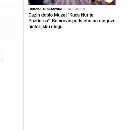
/
BOSNA I HERCEGOVINA
I
PRIJE OKO 1H
Cazin dobio Muzej "Kuća Nurije
Pozderca": Bećirović podsjetio na njegovu
historijsku ulogu