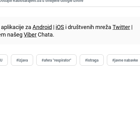
Dodajte Radiosarajevo.ba u omiljene Google izvore
aplikacije za
Android
|
iOS
i društvenih mreža
Twitter
|
utem našeg
Viber
Chata.
EU
#izjava
#afera "respirator"
#istraga
#javne nabavke