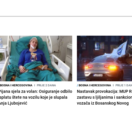
BOSNA I HERCEGOVINA
I
PRIJE 2 DANA
/
BOSNA I HERCEGOVINA
I
PRIJE 1 DA
Pijana sjela za volan: Osiguranje odbilo
Nastavak provokacija: MUP 
splatu štete na vozilu koje je slupala
zastavu s ljiljanima i sankcio
Anja Ljubojević
vozača iz Bosanskog Novog