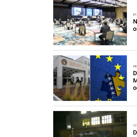
01
N
o
28
D
M
o
17
D