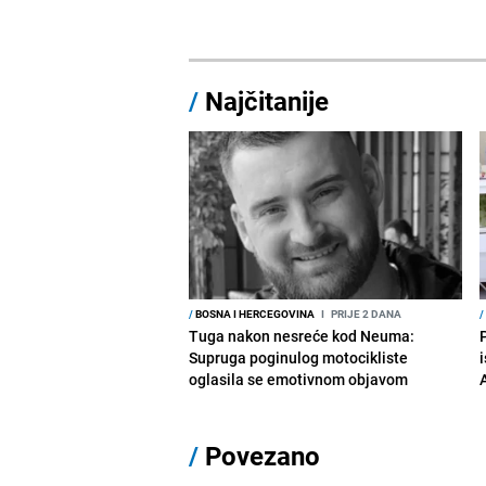
/
Najčitanije
/
BOSNA I HERCEGOVINA
I
PRIJE 2 DANA
/
Tuga nakon nesreće kod Neuma:
Supruga poginulog motocikliste
i
oglasila se emotivnom objavom
/
Povezano