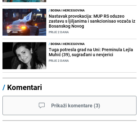
/
BOSNA I HERCEGOVINA
Nastavak provokacija: MUP RS oduzeo
zastavu s ljiljanima i sankcionisao vozača iz
Bosanskog Novog
PRIJE 2 DANA
/
BOSNA I HERCEGOVINA
Tuga potresla grad na Uni: Preminula Lejla
Muhić (39), sugrađani u nevjerici
PRIJE 2 DANA
/
Komentari
Prikaži komentare
(
3
)