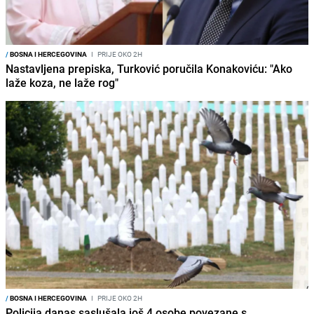
/
BOSNA I HERCEGOVINA
I
PRIJE OKO 2H
Nastavljena prepiska, Turković poručila Konakoviću: "Ako
laže koza, ne laže rog"
/
BOSNA I HERCEGOVINA
I
PRIJE OKO 2H
Policija danas saslušala još 4 osobe povezane s