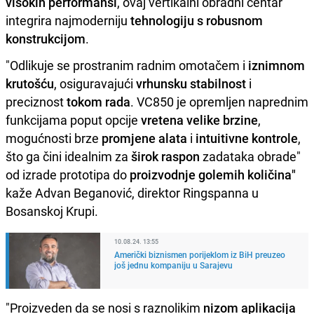
visokih performansi
, ovaj vertikalni obradni centar
integrira najmoderniju
tehnologiju s robusnom
konstrukcijom
.
"Odlikuje se prostranim radnim omotačem i
iznimnom
krutošću
, osiguravajući
vrhunsku stabilnost
i
preciznost
tokom rada
. VC850 je opremljen naprednim
funkcijama poput opcije
vretena velike brzine
,
mogućnosti brze
promjene alata
i
intuitivne kontrole
,
što ga čini idealnim za
širok raspon
zadataka obrade"
od izrade prototipa do
proizvodnje golemih količina"
kaže Advan Beganović, direktor Ringspanna u
Bosanskoj Krupi.
10.08.24. 13:55
Američki biznismen porijeklom iz BiH preuzeo
još jednu kompaniju u Sarajevu
"Proizveden da se nosi s raznolikim
nizom aplikacija