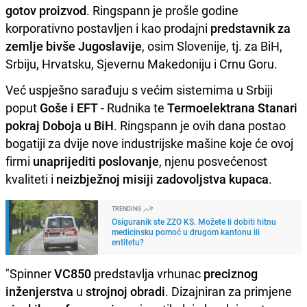
gotov proizvod
. Ringspann je prošle godine
korporativno postavljen i kao prodajni
predstavnik za
zemlje bivše Jugoslavije
, osim Slovenije, tj. za BiH,
Srbiju, Hrvatsku, Sjevernu Makedoniju i Crnu Goru.
Već uspješno sarađuju s većim sistemima u Srbiji
poput
Goše i EFT
- Rudnika te
Termoelektrana
Stanari
pokraj Doboja u BiH
. Ringspann je ovih dana postao
bogatiji za dvije nove industrijske mašine koje će ovoj
firmi
unaprijediti poslovanje
, njenu posvećenost
kvaliteti i
neizbježnoj misiji zadovoljstva kupaca
.
TRENDING
Osiguranik ste ZZO KS. Možete li dobiti hitnu
medicinsku pomoć u drugom kantonu ili
entitetu?
"Spinner
VC850
predstavlja vrhunac
preciznog
inženjerstva
u
strojnoj obradi
. Dizajniran za primjene