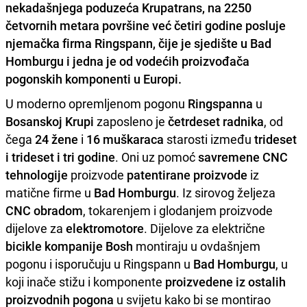
nekadašnjega poduzeća Krupatrans, na 2250
četvornih metara površine već četiri godine posluje
njemačka firma Ringspann, čije je sjedište u Bad
Homburgu i jedna je od vodećih proizvođača
pogonskih komponenti u Europi.
U moderno opremljenom pogonu
Ringspanna
u
Bosanskoj Krupi
zaposleno je
četrdeset radnika
, od
čega
24 žene
i
16 muškaraca
starosti između
trideset
i trideset i tri godine
. Oni uz pomoć
savremene CNC
tehnologije
proizvode
patentirane proizvode
iz
matične firme u
Bad Homburgu
. Iz sirovog željeza
CNC obradom
, tokarenjem i glodanjem proizvode
dijelove za
elektromotore
. Dijelove za električne
bicikle kompanije Bosh
montiraju u ovdašnjem
pogonu i isporučuju u Ringspann u
Bad Homburgu
, u
koji inače stižu i komponente
proizvedene iz ostalih
proizvodnih pogona
u svijetu kako bi se montirao