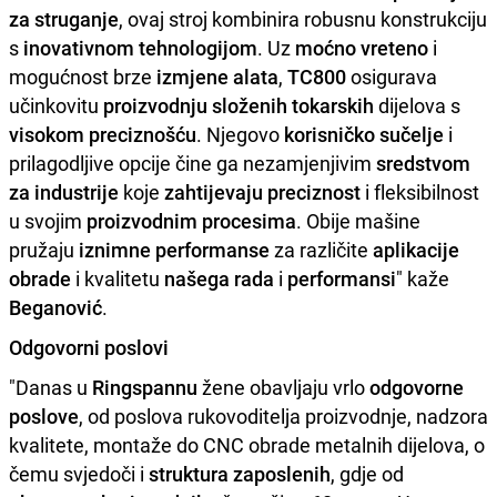
za struganje
, ovaj stroj kombinira robusnu konstrukciju
s
inovativnom tehnologijom
. Uz
moćno vreteno
i
mogućnost brze
izmjene alata
,
TC800
osigurava
učinkovitu
proizvodnju složenih tokarskih
dijelova s
visokom preciznošću
. Njegovo
korisničko sučelje
i
prilagodljive opcije čine ga nezamjenjivim
sredstvom
za industrije
koje
zahtijevaju preciznost
i fleksibilnost
u svojim
proizvodnim procesima
. Obije mašine
pružaju
iznimne performanse
za različite
aplikacije
obrade
i kvalitetu
našega rada
i
performansi
" kaže
Beganović
.
Odgovorni poslovi
"Danas u
Ringspannu
žene obavljaju vrlo
odgovorne
poslove
, od poslova rukovoditelja proizvodnje, nadzora
kvalitete, montaže do CNC obrade metalnih dijelova, o
čemu svjedoči i
struktura zaposlenih
, gdje od