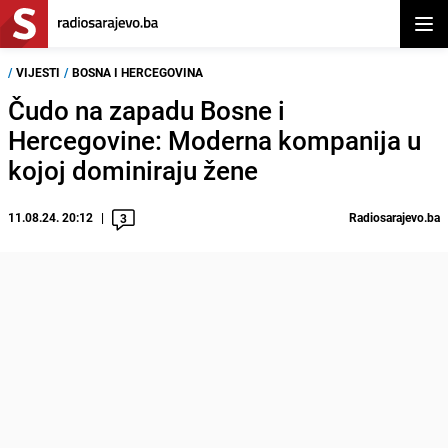
Otvor
/
VIJESTI
/
BOSNA I HERCEGOVINA
Čudo na zapadu Bosne i
Hercegovine: Moderna kompanija u
kojoj dominiraju žene
11.08.24. 20:12
Radiosarajevo.ba
3