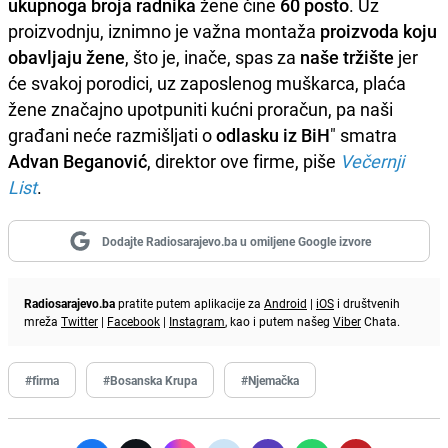
ukupnoga broja radnika
žene čine
60 posto
. Uz
proizvodnju, iznimno je važna montaža
proizvoda koju
obavljaju žene
, što je, inače, spas za
naše tržište
jer
će svakoj porodici, uz zaposlenog muškarca, plaća
žene značajno upotpuniti kućni proračun, pa naši
građani neće razmišljati o
odlasku iz BiH
" smatra
Advan Beganović
, direktor ove firme, piše
Večernji
List
.
Dodajte Radiosarajevo.ba u omiljene Google izvore
Radiosarajevo.ba
pratite putem aplikacije za
Android
|
iOS
i društvenih
mreža
Twitter
|
Facebook
|
Instagram
, kao i putem našeg
Viber
Chata.
#firma
#Bosanska Krupa
#Njemačka