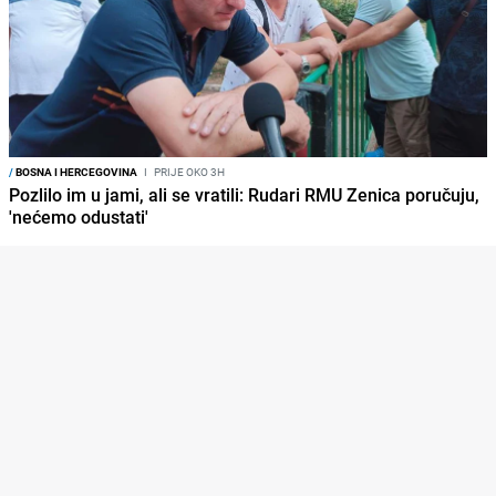
/
BOSNA I HERCEGOVINA
I
PRIJE OKO 3H
Pozlilo im u jami, ali se vratili: Rudari RMU Zenica poručuju,
'nećemo odustati'