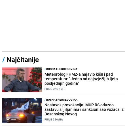
/
Najčitanije
/
BOSNA I HERCEGOVINA
Meteorolog FHMZ-a najavio kišu i pad
temperatura: "Jedno od najsvježijih ljeta
posljednjih godina"
PRIJE OKO 12H
/
BOSNA I HERCEGOVINA
Nastavak provokacija: MUP RS oduzeo
zastavu s ljiljanima i sankcionisao vozača iz
Bosanskog Novog
PRIJE 2 DANA