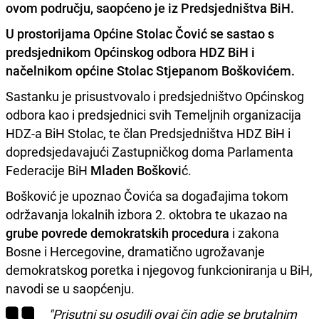
ovom području, saopćeno je iz Predsjedništva BiH.
U prostorijama Općine Stolac Čović se sastao s
predsjednikom Općinskog odbora HDZ BiH i
načelnikom općine Stolac
Stjepanom Boškovićem
.
Sastanku je prisustvovalo i predsjedništvo Općinskog
odbora kao i predsjednici svih Temeljnih organizacija
HDZ-a BiH Stolac, te član Predsjedništva HDZ BiH i
dopredsjedavajući Zastupničkog doma Parlamenta
Federacije BiH
Mladen Boškovi
ć.
Bošković je upoznao Čovića sa događajima tokom
održavanja lokalnih izbora 2. oktobra te ukazao na
grube povrede demokratskih procedura
i zakona
Bosne i Hercegovine, dramatično ugrožavanje
demokratskog poretka i njegovog funkcioniranja u BiH,
navodi se u saopćenju.
"Prisutni su osudili ovaj čin gdje se brutalnim