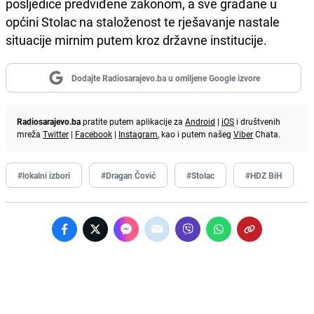
posljedice predviđene zakonom, a sve građane u
općini Stolac na staloženost te rješavanje nastale
situacije mirnim putem kroz državne institucije.
Dodajte Radiosarajevo.ba u omiljene Google izvore
Radiosarajevo.ba
pratite putem aplikacije za
Android
|
iOS
i društvenih
mreža
Twitter
|
Facebook
|
Instagram
, kao i putem našeg
Viber
Chata.
#lokalni izbori
#Dragan Čović
#Stolac
#HDZ BiH