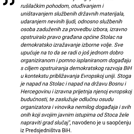
rušilačkim pohodom, otuđivanjem i
uništavanjem službenih državnih materijala,
udaranjem nevinih ljudi, odnosno službenih
osoba zaduženih za provedbu izbora, izravno
opstruiralo pravo građana općine Stolac na
demokratsko izražavanje izborne volje. Sve
upućuje na to da se radi o još jednom dobro
organiziranom i pomno isplaniranom događaju
s ciljem opstruiranja demokratskog razvoja BiH
u kontekstu približavanja Evropskoj uniji. Stoga
je napad na Stolac i napad na državu Bosnu i
Hercegovinu i izravna prijetnja njenoj evropskoj
budućnosti, te zaslužuje odlučnu osudu
organizatora i vinovika nemilog događaja i svih
onih koji svojim javnim istupima od Stoca žele
napraviti grad slučaj"
, navodeno je u saopćenju
iz Predsjedništva BiH.