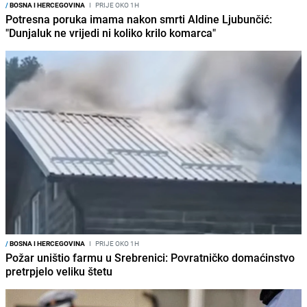
/
BOSNA I HERCEGOVINA
I
PRIJE OKO 1H
Potresna poruka imama nakon smrti Aldine Ljubunčić:
"Dunjaluk ne vrijedi ni koliko krilo komarca"
/
BOSNA I HERCEGOVINA
I
PRIJE OKO 1H
Požar uništio farmu u Srebrenici: Povratničko domaćinstvo
pretrpjelo veliku štetu