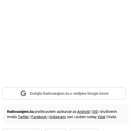
Dodajte Radiosarajevo.ba u omiljene Google izvore
Radiosarajevo.ba
pratite putem aplikacije za
Android
|
iOS
i društvenih
mreža
Twitter
|
Facebook
|
Instagram
, kao i putem našeg
Viber
Chata.