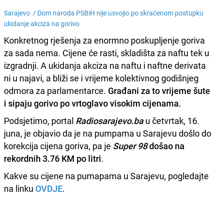
Sarajevo /
Dom naroda PSBiH nije usvojio po skraćenom postupku
ukidanje akciza na gorivo
Konkretnog rješenja za enormno poskupljenje goriva
za sada nema. Cijene će rasti, skladišta za naftu tek u
izgradnji. A ukidanja akciza na naftu i naftne derivata
ni u najavi, a bliži se i vrijeme kolektivnog godišnjeg
odmora za parlamentarce.
Građani za to vrijeme šute
i sipaju gorivo po vrtoglavo visokim cijenama.
Podsjetimo, portal
Radiosarajevo.ba
u četvrtak, 16.
juna, je objavio da je na pumpama u Sarajevu došlo do
korekcija cijena goriva, pa je
Super 98
došao na
rekordnih 3.76 KM po litri
.
Kakve su cijene na pumapama u Sarajevu, pogledajte
na linku
OVDJE
.