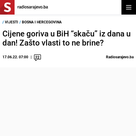
Otvor
/
VIJESTI
/
BOSNA I HERCEGOVINA
Cijene goriva u BiH “skaču” iz dana u
dan! Zašto vlasti to ne brine?
17.06.22. 07:00
Radiosarajevo.ba
22