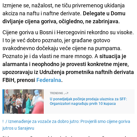
Izmjene se, nažalost, ne tiču privremenog ukidanja
akciza na naftu i naftne derivate.
Delegate u Domu
divljanje cijena goriva, očigledno, ne zabrinjava.
Cijene goriva u Bosni i Hercegovini rekordno su visoke.
I to je već dobro poznato, jer građane gotovo
svakodnevno dočekaju veće cijene na pumpama.
Poznato je i da vlasti ne mare mnogo. A
situacija je
alarmanta i neophodno je provesti konkretne mjere,
upozoravaju iz Udruženja prometnika naftnih derivata
FBiH, prenosi
Federalna
.
TRENDING
U ponedjeljak počinje prodaja ulaznica za SFF:
Organizatori nagrađuju prvih 10 kupaca
! /
Iznenađenje za vozače za dobro jutro: Provjerili smo cijene goriva
jutros u Sarajevu