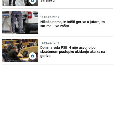
Sarajevu
14.06.22. 23:17
Nikako nemojte točiti gorivo u jutarnjim
satima. Evo zašto
16.05.22. 13:11
Dom naroda PSBiH nije usvojio po
skraćenom postupku ukidanje akciza na
gorivo