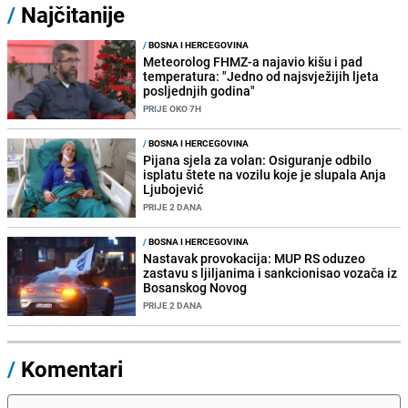
/
Najčitanije
/
BOSNA I HERCEGOVINA
Meteorolog FHMZ-a najavio kišu i pad
temperatura: "Jedno od najsvježijih ljeta
posljednjih godina"
PRIJE OKO 7H
/
BOSNA I HERCEGOVINA
Pijana sjela za volan: Osiguranje odbilo
isplatu štete na vozilu koje je slupala Anja
Ljubojević
PRIJE 2 DANA
/
BOSNA I HERCEGOVINA
Nastavak provokacija: MUP RS oduzeo
zastavu s ljiljanima i sankcionisao vozača iz
Bosanskog Novog
PRIJE 2 DANA
/
Komentari