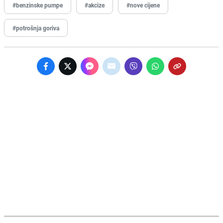
#benzinske pumpe
#akcize
#nove cijene
#potrošnja goriva