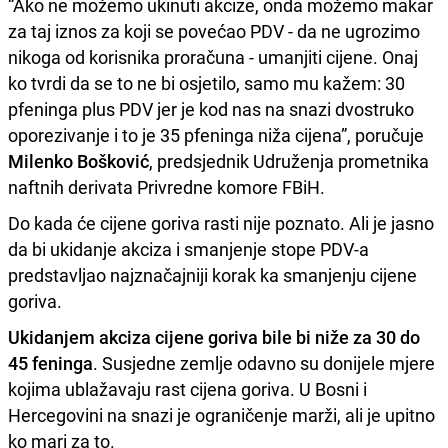
“Ako ne možemo ukinuti akcize, onda možemo makar
za taj iznos za koji se povećao PDV - da ne ugrozimo
nikoga od korisnika proračuna - umanjiti cijene. Onaj
ko tvrdi da se to ne bi osjetilo, samo mu kažem: 30
pfeninga plus PDV jer je kod nas na snazi dvostruko
oporezivanje i to je 35 pfeninga niža cijena”, poručuje
Milenko Bošković
, predsjednik Udruženja prometnika
naftnih derivata Privredne komore FBiH.
Do kada će cijene goriva rasti nije poznato. Ali je jasno
da bi ukidanje akciza i smanjenje stope PDV-a
predstavljao najznačajniji korak ka smanjenju cijene
goriva.
Ukidanjem akciza cijene goriva bile bi niže za 30 do
45 feninga
. Susjedne zemlje odavno su donijele mjere
kojima ublažavaju rast cijena goriva. U Bosni i
Hercegovini na snazi je ograničenje marži, ali je upitno
ko mari za to.