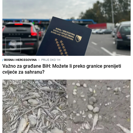
/
BOSNA I HERCEGOVINA
I
PRIJE OKO 1H
Važno za građane BiH: Možete li preko granice prenijeti
cvijeće za sahranu?