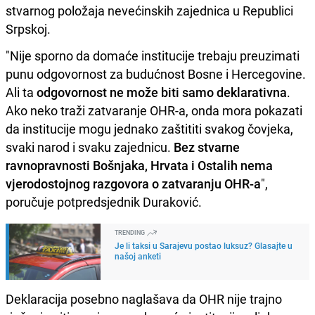
stvarnog položaja nevećinskih zajednica u Republici
Srpskoj.
"Nije sporno da domaće institucije trebaju preuzimati
punu odgovornost za budućnost Bosne i Hercegovine.
Ali ta
odgovornost ne može biti samo deklarativna
.
Ako neko traži zatvaranje OHR-a, onda mora pokazati
da institucije mogu jednako zaštititi svakog čovjeka,
svaki narod i svaku zajednicu.
Bez stvarne
ravnopravnosti Bošnjaka, Hrvata i Ostalih nema
vjerodostojnog razgovora o zatvaranju OHR-a
",
poručuje potpredsjednik Duraković.
TRENDING
Je li taksi u Sarajevu postao luksuz? Glasajte u
našoj anketi
Deklaracija posebno naglašava da OHR nije trajno