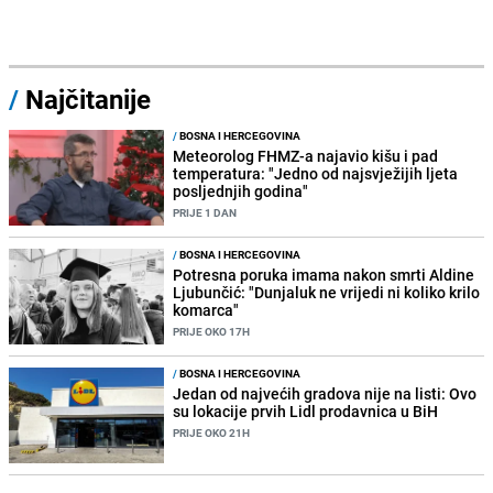
/
Najčitanije
/
BOSNA I HERCEGOVINA
Meteorolog FHMZ-a najavio kišu i pad
temperatura: "Jedno od najsvježijih ljeta
posljednjih godina"
PRIJE 1 DAN
/
BOSNA I HERCEGOVINA
Potresna poruka imama nakon smrti Aldine
Ljubunčić: "Dunjaluk ne vrijedi ni koliko krilo
komarca"
PRIJE OKO 17H
/
BOSNA I HERCEGOVINA
Jedan od najvećih gradova nije na listi: Ovo
su lokacije prvih Lidl prodavnica u BiH
PRIJE OKO 21H