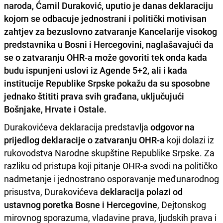
naroda, Ćamil Duraković, uputio je danas deklaraciju
kojom se odbacuje jednostrani i politički motivisan
zahtjev za bezuslovno zatvaranje Kancelarije visokog
predstavnika u Bosni i Hercegovini, naglašavajući da
se o zatvaranju OHR-a može govoriti tek onda kada
budu ispunjeni uslovi iz Agende 5+2, ali i kada
institucije Republike Srpske pokažu da su sposobne
jednako štititi prava svih građana, uključujući
Bošnjake, Hrvate i Ostale.
Durakovićeva deklaracija predstavlja
odgovor na
prijedlog deklaracije o zatvaranju OHR-a
koji dolazi iz
rukovodstva Narodne skupštine Republike Srpske. Za
razliku od pristupa koji pitanje OHR-a svodi na političko
nadmetanje i jednostrano osporavanje međunarodnog
prisustva, Durakovićeva
deklaracija polazi od
ustavnog poretka Bosne i Hercegovine
, Dejtonskog
mirovnog sporazuma, vladavine prava, ljudskih prava i