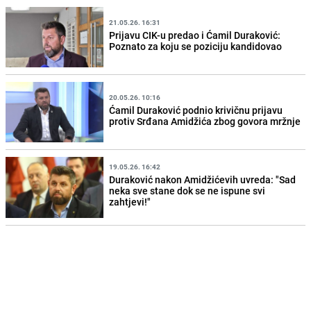
21.05.26. 16:31
Prijavu CIK-u predao i Ćamil Duraković:
Poznato za koju se poziciju kandidovao
20.05.26. 10:16
Ćamil Duraković podnio krivičnu prijavu
protiv Srđana Amidžića zbog govora mržnje
19.05.26. 16:42
Duraković nakon Amidžićevih uvreda: "Sad
neka sve stane dok se ne ispune svi
zahtjevi!"