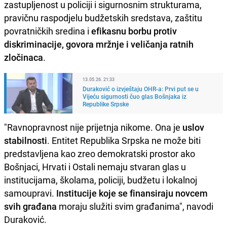
zastupljenost u policiji i sigurnosnim strukturama,
pravičnu raspodjelu budžetskih sredstava, zaštitu
povratničkih sredina i
efikasnu borbu protiv
diskriminacije, govora mržnje i veličanja ratnih
zločinaca
.
13.05.26. 21:33
Duraković o izvještaju OHR-a: Prvi put se u
Vijeću sigurnosti čuo glas Bošnjaka iz
Republike Srpske
"Ravnopravnost nije prijetnja nikome. Ona je
uslov
stabilnosti
. Entitet Republika Srpska ne može biti
predstavljena kao zreo demokratski prostor ako
Bošnjaci, Hrvati i Ostali nemaju stvaran glas u
institucijama, školama, policiji, budžetu i lokalnoj
samoupravi.
Institucije koje se finansiraju novcem
svih građana
moraju služiti svim građanima", navodi
Duraković.