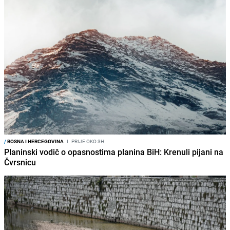
/
BOSNA I HERCEGOVINA
I
PRIJE OKO 3H
Planinski vodič o opasnostima planina BiH: Krenuli pijani na
Čvrsnicu