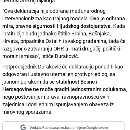
demokratskog dijaloga.
"Ova deklaracija nije odbrana međunarodnog
intervencionizma kao trajnog modela.
Ovo je odbrana
mira, pravne sigurnosti i ljudskog dostojanstva
. Kada
institucije budu jednako štitile Srbina, Bošnjaka,
Hrvata, pripadnika Ostalih i svakog građanina, tada će
razgovor o zatvaranju OHR-a imati drugačiji politički i
moralni smisao", ističe Duraković.
Potpredsjednik Duraković će deklaraciju ponuditi kao
odgovoran i ustavno utemeljen protivprijedlog, sa
jasnom porukom da se
stabilnost Bosne i
Hercegovine ne može graditi jednostranim odlukama
,
nego poštovanjem prava, ravnopravnošću svih
zajednica i dosljednim ispunjavanjem obaveza iz
mirovnog sporazuma.
Dodajte Radiosarajevo.ba u omiljene Google izvore