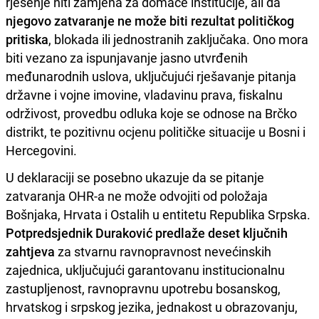
rješenje niti zamjena za domaće institucije, ali da
njegovo zatvaranje ne može biti rezultat političkog
pritiska
, blokada ili jednostranih zaključaka. Ono mora
biti vezano za ispunjavanje jasno utvrđenih
međunarodnih uslova, uključujući rješavanje pitanja
državne i vojne imovine, vladavinu prava, fiskalnu
održivost, provedbu odluka koje se odnose na Brčko
distrikt, te pozitivnu ocjenu političke situacije u Bosni i
Hercegovini.
U deklaraciji se posebno ukazuje da se pitanje
zatvaranja OHR-a ne može odvojiti od položaja
Bošnjaka, Hrvata i Ostalih u entitetu Republika Srpska.
Potpredsjednik Duraković predlaže deset ključnih
zahtjeva
za stvarnu ravnopravnost nevećinskih
zajednica, uključujući garantovanu institucionalnu
zastupljenost, ravnopravnu upotrebu bosanskog,
hrvatskog i srpskog jezika, jednakost u obrazovanju,