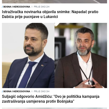
/
BOSNA I HERCEGOVINA
I
PRIJE OKO 2H
Istraživačka novinarka objavila snimke: Napadač pratio
Dabića prije pucnjave u Lukavici
/
BOSNA I HERCEGOVINA
I
PRIJE OKO 3H
Suljagić odgovorio Amidžiću: "Ovo je politička kampanja
zastrašivanja usmjerena protiv Bošnjaka"