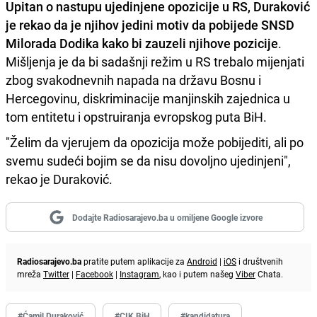
Upitan o nastupu ujedinjene opozicije u RS, Duraković
je rekao da je njihov jedini motiv da pobijede SNSD
Milorada Dodika kako bi zauzeli njihove pozicije
.
Mišljenja je da bi sadašnji režim u RS trebalo mijenjati
zbog svakodnevnih napada na državu Bosnu i
Hercegovinu, diskriminacije manjinskih zajednica u
tom entitetu i opstruiranja evropskog puta BiH.
"Želim da vjerujem da opozicija može pobijediti, ali po
svemu sudeći bojim se da nisu dovoljno ujedinjeni",
rekao je Duraković.
Dodajte Radiosarajevo.ba u omiljene Google izvore
Radiosarajevo.ba
pratite putem aplikacije za
Android
|
iOS
i društvenih
mreža
Twitter
|
Facebook
|
Instagram
, kao i putem našeg
Viber
Chata.
#Ćamil Duraković
#CIK BiH
#kandidatura