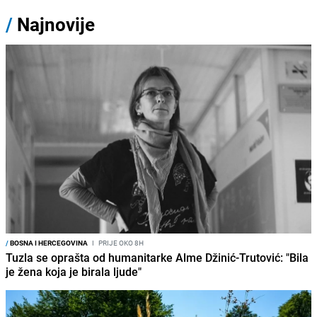
/
Najnovije
/
BOSNA I HERCEGOVINA
I
PRIJE OKO 8H
Tuzla se oprašta od humanitarke Alme Džinić-Trutović: "Bila
je žena koja je birala ljude"