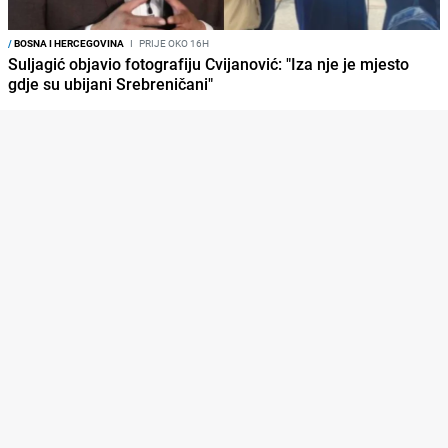
/
BOSNA I HERCEGOVINA
I
PRIJE OKO 16H
Suljagić objavio fotografiju Cvijanović: "Iza nje je mjesto
gdje su ubijani Srebreničani"