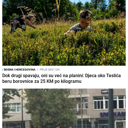
/
BOSNA I HERCEGOVINA
I
PRIJE OKO 13H
Dok drugi spavaju, oni su već na planini: Djeca oko Teslića
beru borovnice za 25 KM po kilogramu