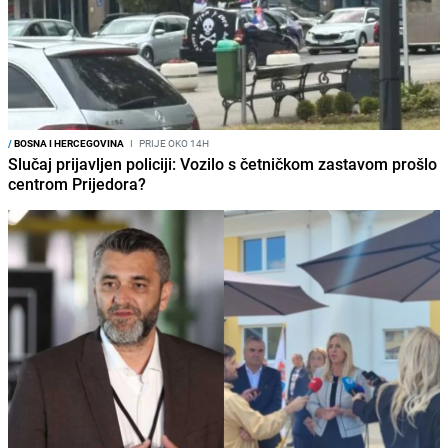
/
BOSNA I HERCEGOVINA
I
PRIJE OKO 14H
Slučaj prijavljen policiji: Vozilo s četničkom zastavom prošlo
centrom Prijedora?