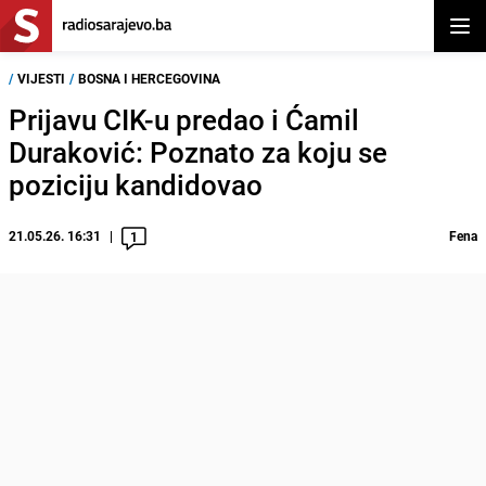
Otvor
/
VIJESTI
/
BOSNA I HERCEGOVINA
Prijavu CIK-u predao i Ćamil
Duraković: Poznato za koju se
poziciju kandidovao
21.05.26. 16:31
Fena
1