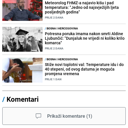
Meteorolog FHMZ-a najavio kišu i pad
temperatura: "Jedno od najsvježijih ljeta
posljednjih godina"
PRIJE 2 DANA
/
BOSNA I HERCEGOVINA
Potresna poruka imama nakon smrti Aldine
Ljubunčić: "Dunjaluk ne vrijedi ni koliko krilo
komarca"
PRIJE 2 DANA
/
BOSNA I HERCEGOVINA
Stiže novi toplotni val: Temperature idu i do
40 stepeni, od ovog datuma je moguća
promjena vremena
PRIJE 1 DAN
/
Komentari
Prikaži komentare
(
1
)