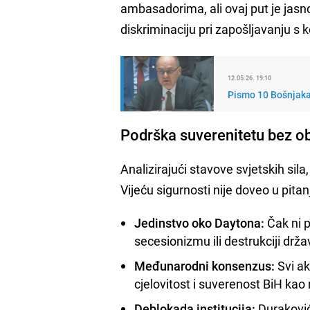
ambasadorima, ali ovaj put je jasn
diskriminaciju pri zapošljavanju s
12.05.26. 19:10
Pismo 10 Bošnjaka 
Podrška suverenitetu bez o
Analizirajući stavove svjetskih sila
Vijeću sigurnosti nije doveo u pit
Jedinstvo oko Daytona:
Čak ni p
secesionizmu ili destrukciji drža
Međunarodni konsenzus:
Svi ak
cjelovitost i suverenost BiH ka
Deblokada institucija:
Duraković