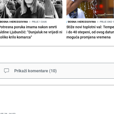
BOSNA I HERCEGOVINA
I
PRIJE 1 DAN
/
BOSNA I HERCEGOVINA
I
PRIJE OKO 
Potresna poruka imama nakon smrti
Stiže novi toplotni val: Temp
Aldine Ljubunčić: "Dunjaluk ne vrijedi ni
i do 40 stepeni, od ovog datu
koliko krilo komarca"
moguća promjena vremena
Prikaži komentare
(
10
)
.05.26. 16:03