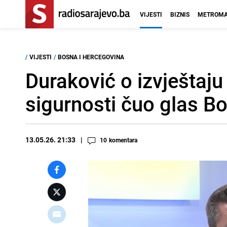
VIJESTI
BIZNIS
METROMA
/
VIJESTI
/
BOSNA I HERCEGOVINA
Duraković o izvještaju
sigurnosti čuo glas B
13.05.26. 21:33
10
komentara