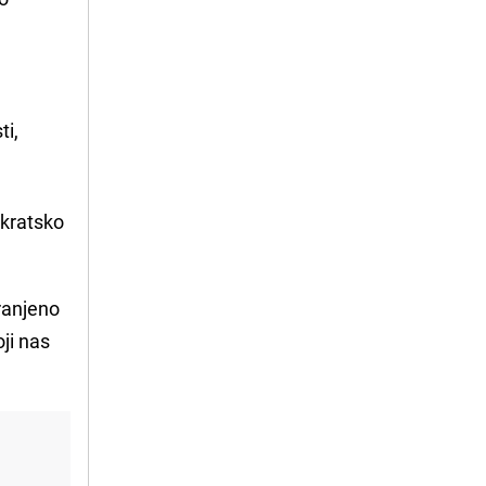
ti,
okratsko
uranjeno
ji nas