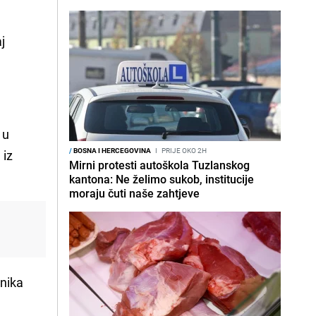
aj
 u
/
BOSNA I HERCEGOVINA
I
PRIJE OKO 2H
 iz
Mirni protesti autoškola Tuzlanskog
kantona: Ne želimo sukob, institucije
moraju čuti naše zahtjeve
vnika