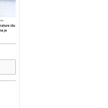
19H
erature idu
ma je