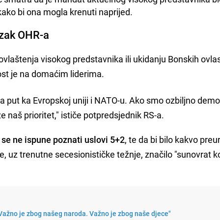
ako bi ona mogla krenuti naprijed.
azak OHR-a
aštenja visokog predstavnika ili ukidanju Bonskih ovlas
ost je na domaćim liderima.
za put ka Evropskoj uniji i NATO-u. Ako smo ozbiljno dem
naš prioritet," ističe potpredsjednik RS-a.
 se ne ispune poznati uslovi 5+2
, te da bi bilo kakvo pre
uz trenutne secesionističke težnje, značilo "sunovrat ko
Važno je zbog našeg naroda. Važno je zbog naše djece"