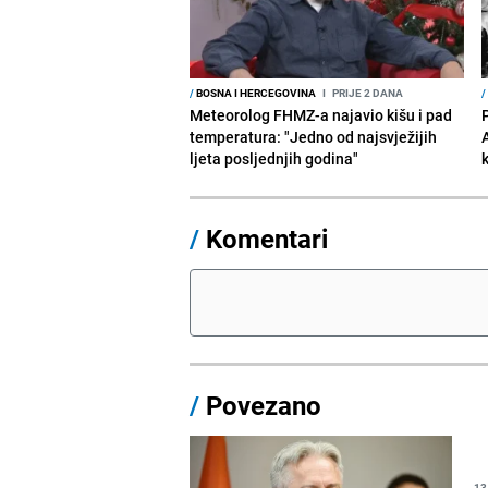
/
BOSNA I HERCEGOVINA
I
PRIJE 2 DANA
/
Meteorolog FHMZ-a najavio kišu i pad
temperatura: "Jedno od najsvježijih
ljeta posljednjih godina"
/
Komentari
/
Povezano
13