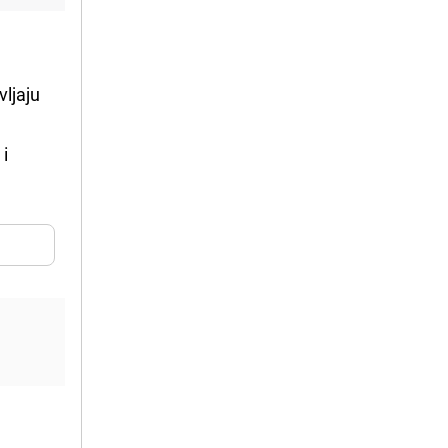
vljaju
 i