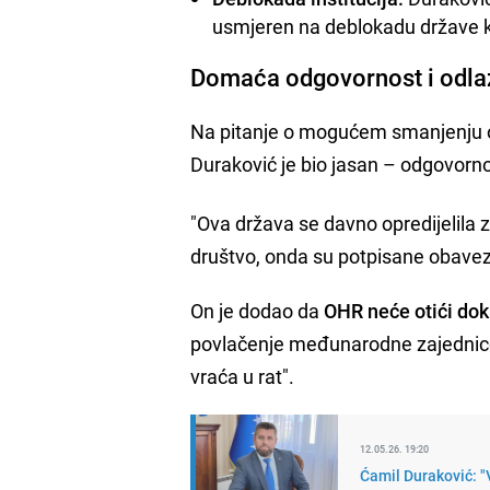
usmjeren na deblokadu države k
Domaća odgovornost i odl
Na pitanje o mogućem smanjenju ovl
Duraković je bio jasan – odgovorn
"Ova država se davno opredijelila 
društvo, onda su potpisane obaveze 
On je dodao da
OHR neće otići dok
povlačenje međunarodne zajednice, 
vraća u rat".
12.05.26. 19:20
Ćamil Duraković: "