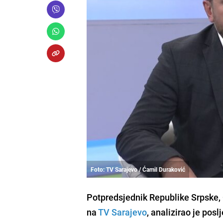
Foto: TV Sarajevo / Ćamil Duraković
Potpredsjednik Republike Srpske, Ć
na
TV Sarajevo
, analizirao je pos