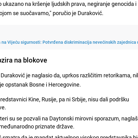
o ukazano na kršenje ljudskih prava, negiranje genocida i
 kojom se suočavamo," poručio je Duraković.
na Vijeću sigurnosti: Potvrđena diskriminacija nevećinskih zajednica 
bzira na blokove
, Duraković je naglasio da, uprkos različitim retorikama, n
anje opstanak Bosne i Hercegovine.
redstavnici Kine, Rusije, pa ni Srbije, nisu dali podršku
ve.
teri su se pozvali na Daytonski mirovni sporazum, naglaš
o međunarodno priznate države.
 smatra da je mandat aktuelnog visokog predstavnika bi