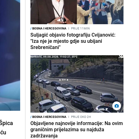
/
BOSNA I HERCEGOVINA
I
PRIJE 11MIN
Suljagić objavio fotografiju Cvijanović:
"Iza nje je mjesto gdje su ubijani
Srebreničani"
/
BOSNA I HERCEGOVINA
I
PRIJE OKO 2H
 Špica
Objavljene najnovije informacije: Na ovim
graničnim prijelazima su najduža
eću
zadržavanja