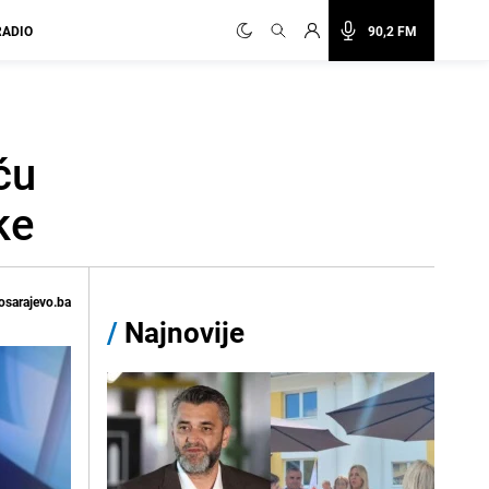
RADIO
90,2 FM
ću
ke
osarajevo.ba
/
Najnovije