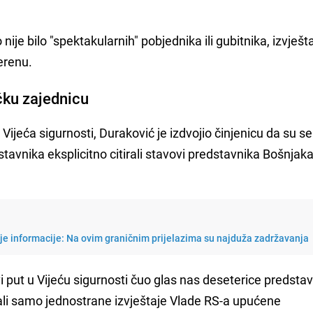
 nije bilo "spektakularnih" pobjednika ili gubitnika, izvješt
terenu.
ičku zajednicu
Vijeća sigurnosti, Duraković je izdvojio činjenicu da su se
avnika eksplicitno citirali stavovi predstavnika Bošnjaka
je informacije: Na ovim graničnim prijelazima su najduža zadržavanja
i put u Vijeću sigurnosti čuo glas nas deseterice predsta
li samo jednostrane izvještaje Vlade RS-a upućene