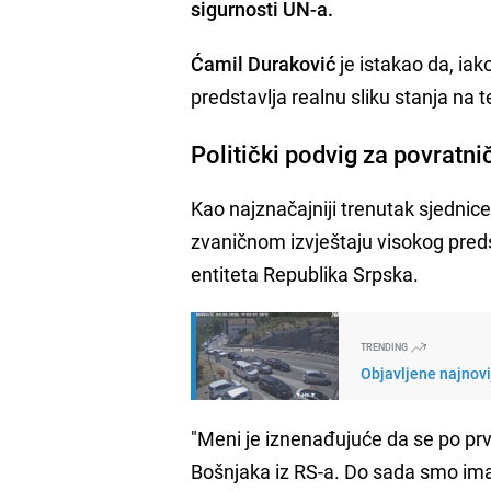
sigurnosti UN-a.
Ćamil Duraković
je istakao da, iako
predstavlja realnu sliku stanja na 
Politički podvig za povratn
Kao najznačajniji trenutak sjednice 
zvaničnom izvještaju visokog predst
entiteta Republika Srpska.
TRENDING
Objavljene najnovi
"Meni je iznenađujuće da se po prv
Bošnjaka iz RS-a. Do sada smo ima