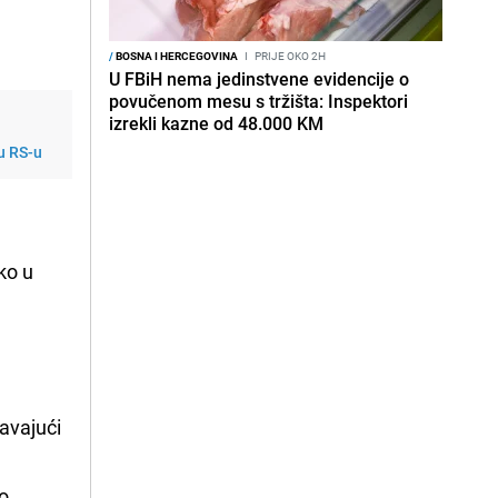
/
BOSNA I HERCEGOVINA
I
PRIJE OKO 2H
U FBiH nema jedinstvene evidencije o
povučenom mesu s tržišta: Inspektori
izrekli kazne od 48.000 KM
u RS-u
iko u
avajući
o