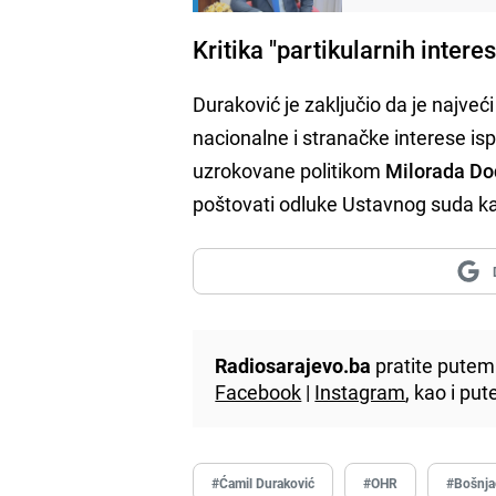
Kritika "partikularnih intere
Duraković je zaključio da je najveć
nacionalne i stranačke interese is
uzrokovane politikom
Milorada Do
poštovati odluke Ustavnog suda k
Radiosarajevo.ba
pratite putem 
Facebook
|
Instagram
, kao i p
#Ćamil Duraković
#OHR
#Bošnja