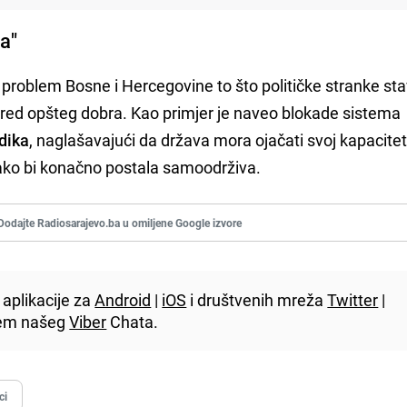
sa"
i problem Bosne i Hercegovine to što političke stranke sta
pred opšteg dobra. Kao primjer je naveo blokade sistema
dika
, naglašavajući da država mora ojačati svoj kapacitet
ako bi konačno postala samoodrživa.
Dodajte Radiosarajevo.ba u omiljene Google izvore
aplikacije za
Android
|
iOS
i društvenih mreža
Twitter
|
utem našeg
Viber
Chata.
ci