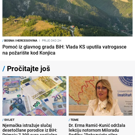
/
BOSNA I HERCEGOVINA
I
PRIJE OKO 2H
Pomoć iz glavnog grada BiH: Vlada KS uputila vatrogasce
na požarište kod Konjica
/
Pročitajte još
/
SVIJET
/
TEME
Njemačka istražuje slučaj
Dr. Erma Ramić-Kunić održala
desetočlane porodice iz BiH:
lekciju notornom Miloradu
Primaju 7.300 eura socijalne
Dodiku: "Pokazujete silno