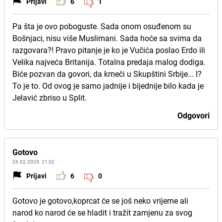
Prijavi
6
1
Pa šta je ovo poboguste. Sada onom osuđenom su
Bošnjaci, nisu više Muslimani. Sada hoće sa svima da
razgovara?! Pravo pitanje je ko je Vučića poslao Erdo ili
Velika najveća Britanija. Totalna predaja malog dodiga.
Biće pozvan da govori, da kmeči u Skupštini Srbije... I?
To je to. Od ovog je samo jadnije i bijednije bilo kada je
Jelavić zbriso u Split.
Odgovori
Gotovo
26.02.2025. 21:32
Prijavi
6
0
Gotovo je gotovo,koprcat će se još neko vrijeme ali
narod ko narod će se hladit i tražit zamjenu za svog