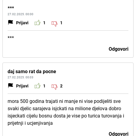
***
27.02.2025. 00:00
Prijavi
1
1
***
Odgovori
daj samo rat da pocne
27.02.2025. 00:03
Prijavi
1
2
mora 500 godina trajati ni manje ni vise podijeliti sve
svaki djelic sarajeva isjckati na milione djelova dobro
isjeckati cijelu bosnu dosta je vise po turica turovanja i
prijetnji i ucjenjivanja
Odgovori