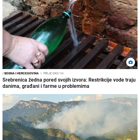
/
BOSNA I HERCEGOVINA
I
PRIJE OKO 1H
Srebrenica žedna pored svojih izvora: Restrikcije vode traju
danima, građani i farme u problemima