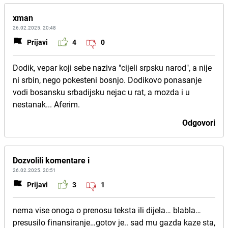
xman
26.02.2025. 20:48
Prijavi
4
0
Dodik, vepar koji sebe naziva "cijeli srpsku narod", a nije
ni srbin, nego pokesteni bosnjo. Dodikovo ponasanje
vodi bosansku srbadijsku nejac u rat, a mozda i u
nestanak... Aferim.
Odgovori
Dozvolili komentare i
26.02.2025. 20:51
Prijavi
3
1
nema vise onoga o prenosu teksta ili dijela… blabla…
presusilo finansiranje…gotov je.. sad mu gazda kaze sta,