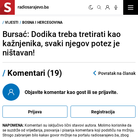
Otvor
/
VIJESTI
/
BOSNA I HERCEGOVINA
Bursać: Dodika treba tretirati kao
kažnjenika, svaki njegov potez je
ništavan!
/
Komentari (19)
Povratak na članak
Objavite komentar kao gost ili se prijavite.
Prijava
Registracija
NAPOMENA:
Komentari su isključivo lični stavovi autora. Molimo korisnike da
se suzdrže od vrijeđanja, psovanja i pisanja komentara koji podstiču na mržnju.
Strogo zabranjen bilo kakav govor mržnje na portalu radiosarajevo.ba, zbog