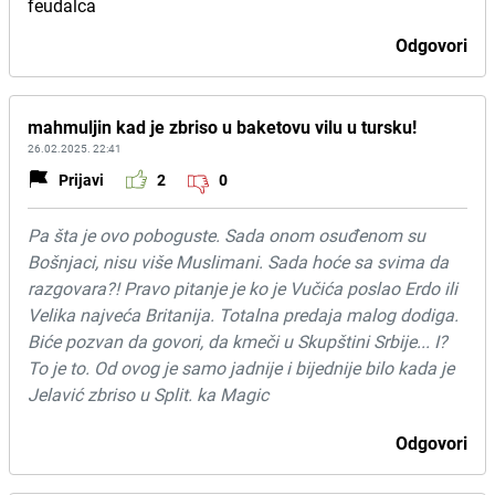
feudalca
Odgovori
mahmuljin kad je zbriso u baketovu vilu u tursku!
26.02.2025. 22:41
Prijavi
2
0
Pa šta je ovo poboguste. Sada onom osuđenom su
Bošnjaci, nisu više Muslimani. Sada hoće sa svima da
razgovara?! Pravo pitanje je ko je Vučića poslao Erdo ili
Velika najveća Britanija. Totalna predaja malog dodiga.
Biće pozvan da govori, da kmeči u Skupštini Srbije... I?
To je to. Od ovog je samo jadnije i bijednije bilo kada je
Jelavić zbriso u Split. ka Magic
Odgovori