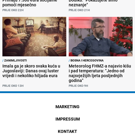
pomoći mjesečno
neznanje"
PRIJE OKO 22H
PRIJE OKO 21H
/
ZANIMLJIVOSTI
/
BOSNA I HERCEGOVINA
Imala ga je skoro svaka kuća u
Meteorolog FHMZ-a najavio kišu
Jugoslaviji: Danas ovaj luster
i pad temperatura: "Jedno od
vrijedi i nekoliko hiljada eura
najsvježijih ljeta posljednjih
godina"
PRIJE OKO 13H
PRIJE OKO 9H
MARKETING
IMPRESSUM
KONTAKT