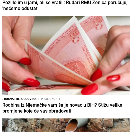
Pozlilo im u jami, ali se vratili: Rudari RMU Zenica poručuju,
'nećemo odustati'
/
BOSNA I HERCEGOVINA
I
PRIJE OKO 1H
Rodbina iz Njemačke vam šalje novac u BiH? Stižu velike
promjene koje će vas obradovati