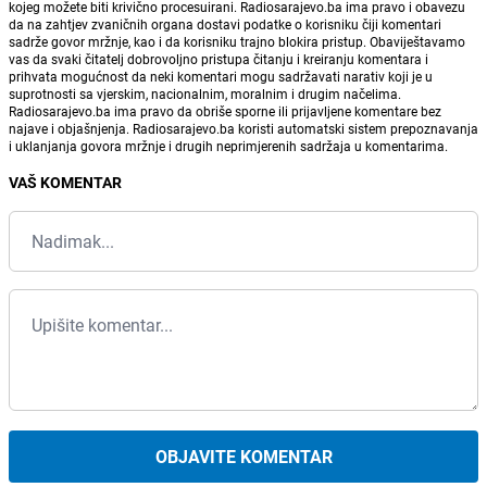
kojeg možete biti krivično procesuirani. Radiosarajevo.ba ima pravo i obavezu
da na zahtjev zvaničnih organa dostavi podatke o korisniku čiji komentari
sadrže govor mržnje, kao i da korisniku trajno blokira pristup. Obaviještavamo
vas da svaki čitatelj dobrovoljno pristupa čitanju i kreiranju komentara i
prihvata mogućnost da neki komentari mogu sadržavati narativ koji je u
suprotnosti sa vjerskim, nacionalnim, moralnim i drugim načelima.
Radiosarajevo.ba ima pravo da obriše sporne ili prijavljene komentare bez
najave i objašnjenja. Radiosarajevo.ba koristi automatski sistem prepoznavanja
i uklanjanja govora mržnje i drugih neprimjerenih sadržaja u komentarima.
VAŠ KOMENTAR
OBJAVITE KOMENTAR