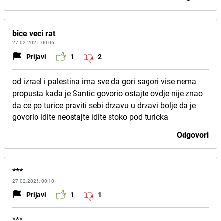
bice veci rat
27.02.2025. 00:06
Prijavi
1
2
od izrael i palestina ima sve da gori sagori vise nema
propusta kada je Santic govorio ostajte ovdje nije znao
da ce po turice praviti sebi drzavu u drzavi bolje da je
govorio idite neostajte idite stoko pod turicka
Odgovori
***
27.02.2025. 00:10
Prijavi
1
1
***