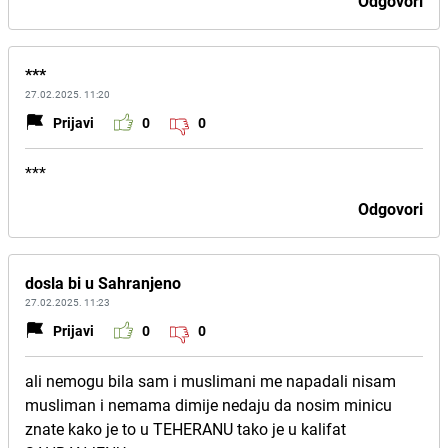
Odgovori
***
27.02.2025. 11:20
Prijavi
0
0
***
Odgovori
dosla bi u Sahranjeno
27.02.2025. 11:23
Prijavi
0
0
ali nemogu bila sam i muslimani me napadali nisam
musliman i nemama dimije nedaju da nosim minicu
znate kako je to u TEHERANU tako je u kalifat