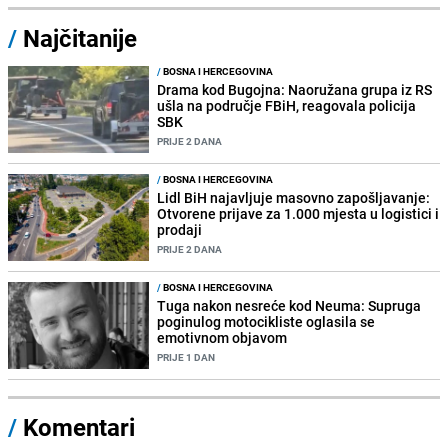
/
Najčitanije
/
BOSNA I HERCEGOVINA
Drama kod Bugojna: Naoružana grupa iz RS
ušla na područje FBiH, reagovala policija
SBK
PRIJE 2 DANA
/
BOSNA I HERCEGOVINA
Lidl BiH najavljuje masovno zapošljavanje:
Otvorene prijave za 1.000 mjesta u logistici i
prodaji
PRIJE 2 DANA
/
BOSNA I HERCEGOVINA
Tuga nakon nesreće kod Neuma: Supruga
poginulog motocikliste oglasila se
emotivnom objavom
PRIJE 1 DAN
/
Komentari