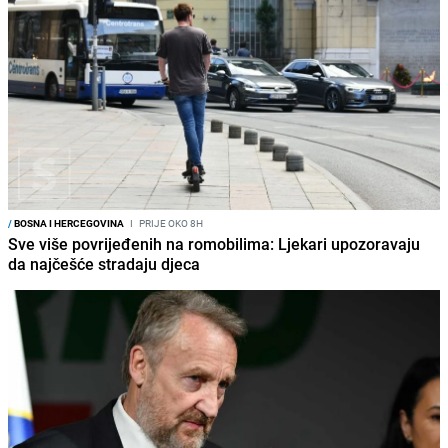
/
BOSNA I HERCEGOVINA
I
PRIJE OKO 8H
Sve više povrijeđenih na romobilima: Ljekari upozoravaju
da najčešće stradaju djeca