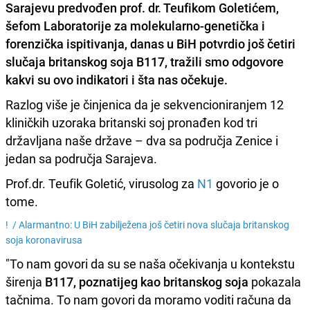
Sarajevu predvođen
prof. dr. Teufikom Goletićem
,
šefom Laboratorije za molekularno-genetička i
forenzička ispitivanja, danas u BiH potvrdio još četiri
slučaja britanskog soja B117, tražili smo odgovore
kakvi su ovo indikatori i šta nas očekuje.
Razlog više je činjenica da je sekvencioniranjem 12
kliničkih uzoraka britanski soj pronađen kod tri
državljana naše države – dva sa područja Zenice i
jedan sa područja Sarajeva.
Prof.dr. Teufik Goletić, virusolog za
N1
govorio je o
tome.
! /
Alarmantno: U BiH zabilježena još četiri nova slučaja britanskog
soja koronavirusa
"To nam govori da su se naša očekivanja u kontekstu
širenja
B117, poznatijeg kao britanskog soja
pokazala
tačnima. To nam govori da moramo voditi računa da