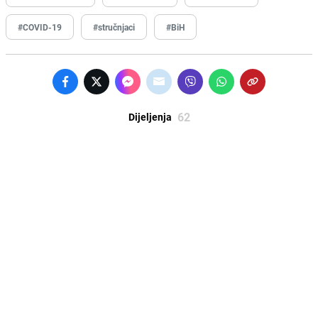
#COVID-19
#stručnjaci
#BiH
62
Dijeljenja