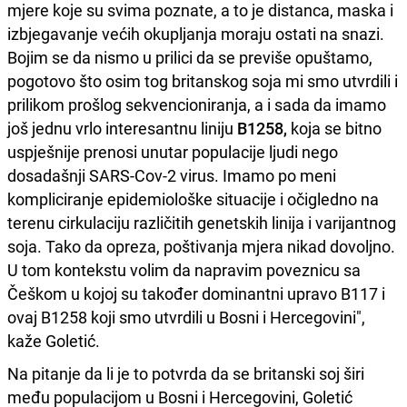
mjere koje su svima poznate, a to je distanca, maska i
izbjegavanje većih okupljanja moraju ostati na snazi.
Bojim se da nismo u prilici da se previše opuštamo,
pogotovo što osim tog britanskog soja mi smo utvrdili i
prilikom prošlog sekvencioniranja, a i sada da imamo
još jednu vrlo interesantnu liniju
B1258,
koja se bitno
uspješnije prenosi unutar populacije ljudi nego
dosadašnji SARS-Cov-2 virus. Imamo po meni
kompliciranje epidemiološke situacije i očigledno na
terenu cirkulaciju različitih genetskih linija i varijantnog
soja. Tako da opreza, poštivanja mjera nikad dovoljno.
U tom kontekstu volim da napravim poveznicu sa
Češkom u kojoj su također dominantni upravo B117 i
ovaj B1258 koji smo utvrdili u Bosni i Hercegovini",
kaže Goletić.
Na pitanje da li je to potvrda da se britanski soj širi
među populacijom u Bosni i Hercegovini, Goletić