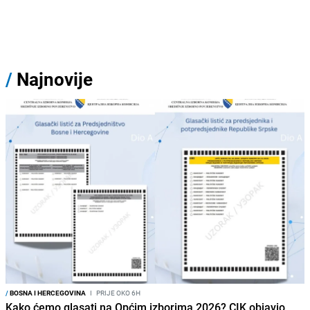
/
Najnovije
/
BOSNA I HERCEGOVINA
I
PRIJE OKO 6H
Kako ćemo glasati na Općim izborima 2026? CIK objavio