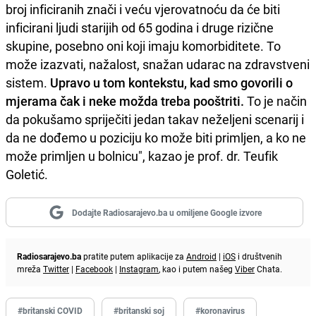
broj inficiranih znači i veću vjerovatnoću da će biti
inficirani ljudi starijih od 65 godina i druge rizične
skupine, posebno oni koji imaju komorbiditete. To
može izazvati, nažalost, snažan udarac na zdravstveni
sistem.
Upravo u tom kontekstu, kad smo govorili o
mjerama čak i neke možda treba pooštriti.
To je način
da pokušamo spriječiti jedan takav neželjeni scenarij i
da ne dođemo u poziciju ko može biti primljen, a ko ne
može primljen u bolnicu", kazao je prof. dr. Teufik
Goletić.
Dodajte Radiosarajevo.ba u omiljene Google izvore
Radiosarajevo.ba
pratite putem aplikacije za
Android
|
iOS
i društvenih
mreža
Twitter
|
Facebook
|
Instagram
, kao i putem našeg
Viber
Chata.
#britanski COVID
#britanski soj
#koronavirus