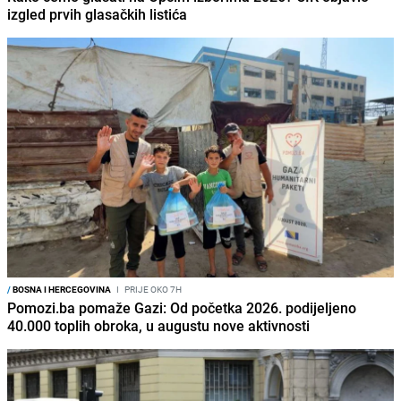
izgled prvih glasačkih listića
/
BOSNA I HERCEGOVINA
I
PRIJE OKO 7H
Pomozi.ba pomaže Gazi: Od početka 2026. podijeljeno
40.000 toplih obroka, u augustu nove aktivnosti