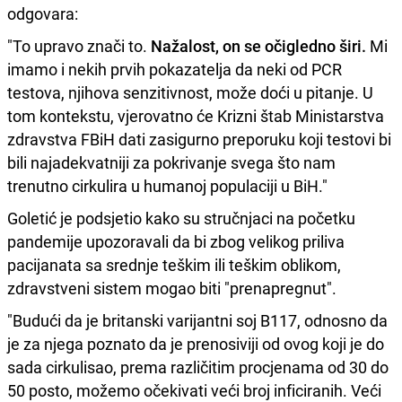
odgovara:
"To upravo znači to.
Nažalost, on se očigledno širi.
Mi
imamo i nekih prvih pokazatelja da neki od PCR
testova, njihova senzitivnost, može doći u pitanje. U
tom kontekstu, vjerovatno će Krizni štab Ministarstva
zdravstva FBiH dati zasigurno preporuku koji testovi bi
bili najadekvatniji za pokrivanje svega što nam
trenutno cirkulira u humanoj populaciji u BiH."
Goletić je podsjetio kako su stručnjaci na početku
pandemije upozoravali da bi zbog velikog priliva
pacijanata sa srednje teškim ili teškim oblikom,
zdravstveni sistem mogao biti "prenapregnut".
"Budući da je britanski varijantni soj B117, odnosno da
je za njega poznato da je prenosiviji od ovog koji je do
sada cirkulisao, prema različitim procjenama od 30 do
50 posto, možemo očekivati veći broj inficiranih. Veći