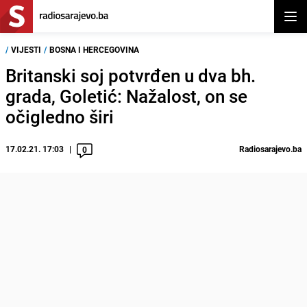
Otvor
/
VIJESTI
/
BOSNA I HERCEGOVINA
Britanski soj potvrđen u dva bh.
grada, Goletić: Nažalost, on se
očigledno širi
17.02.21. 17:03
Radiosarajevo.ba
0