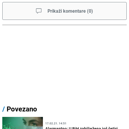
Prikaži komentare
(
0
)
/
Povezano
17.02.21. 14:51
Alarmantno: U BiH zabilježena još četiri