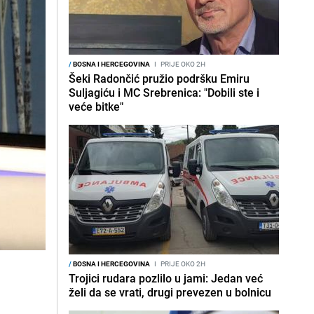
/
BOSNA I HERCEGOVINA
I
PRIJE OKO 2H
Šeki Radončić pružio podršku Emiru
Suljagiću i MC Srebrenica: "Dobili ste i
veće bitke"
/
BOSNA I HERCEGOVINA
I
PRIJE OKO 2H
Trojici rudara pozlilo u jami: Jedan već
želi da se vrati, drugi prevezen u bolnicu