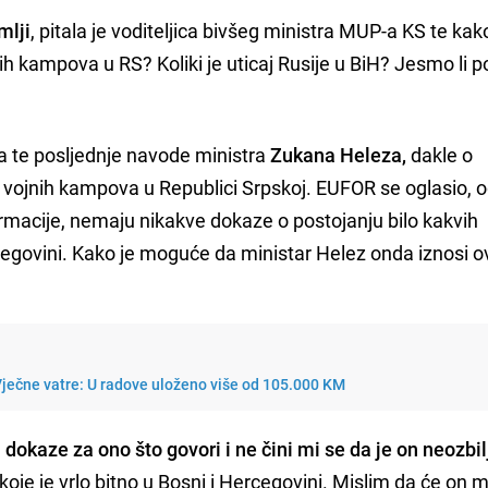
mlji
, pitala je voditeljica bivšeg ministra MUP-a KS te kak
ih kampova u RS? Koliki je uticaj Rusije u BiH? Jesmo li p
a te posljednje navode ministra
Zukana Heleza,
dakle o
vojnih kampova u Republici Srpskoj. EUFOR se oglasio, o
rmacije, nemaju nikakve dokaze o postojanju bilo kakvih
rcegovini. Kako je moguće da ministar Helez onda iznosi 
ječne vatre: U radove uloženo više od 105.000 KM
 dokaze za ono što govori i ne čini mi se da je on neozbi
koje je vrlo bitno u Bosni i Hercegovini. Mislim da će on m