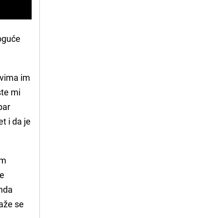
moguće
evima im
ste mi
par
t i da je
im
te
onda
kaže se