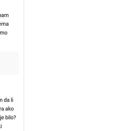
znam
nema
čamo
 da li
ira ako
je bilo?
i