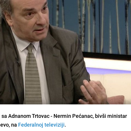
a sa Adnanom Trtovac - Nermin Pećanac, bivši ministar
jevo, na
Federalnoj televiziji
.