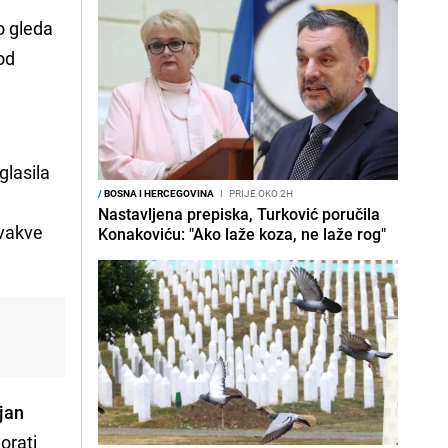
o gleda
od
glasila
/
BOSNA I HERCEGOVINA
I
PRIJE OKO 2H
Nastavljena prepiska, Turković poručila
ovakve
Konakoviću: "Ako laže koza, ne laže rog"
ljan
orati