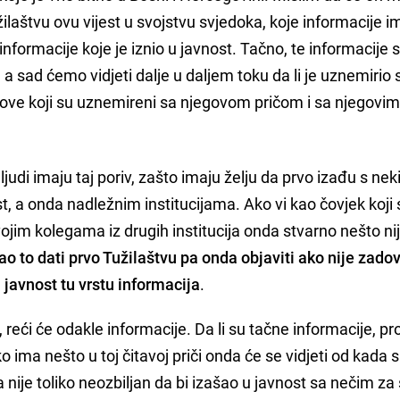
žilaštvu ovu vijest u svojstvu svjedoka, koje informacije im
informacije koje je iznio u javnost. Tačno, te informacije 
 a sad ćemo vidjeti dalje u daljem toku da li je uznemiri
gove koji su uznemireni sa njegovom pričom i sa njegovi
udi imaju taj poriv, zašto imaju želju da prvo izađu s ne
t, a onda nadležnim institucijama. Ako vi kao čovjek koji 
svojim kolegama iz drugih institucija onda stvarno nešto ni
ao to dati prvo Tužilaštvu pa onda objaviti ako nije zado
 javnost tu vrstu informacija
.
reći će odakle informacije. Da li su tačne informacije, pro
o ima nešto u toj čitavoj priči onda će se vidjeti od kada s
nije toliko neozbiljan da bi izašao u javnost sa nečim za