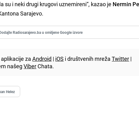
da su i neki drugi krugovi uznemireni“, kazao je
Nermin P
 Kantona Sarajevo.
Dodajte Radiosarajevo.ba u omiljene Google izvore
aplikacije za
Android
|
iOS
i društvenih mreža
Twitter
|
utem našeg
Viber
Chata.
kan Helez