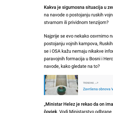
Kakva je sigurnosna situacija u ze
na navode o postojanju ruskih vojn
stvarnom ili prividnom tenzijom?
Najprije se evo nekako osvrnimo n
postojanju vojnih kampova, Ruskih 
se i OSA kažu nemaju nikakve info
paravojnih formacija u Bosni i He
navode, kako gledate na to?
TRENDING
Završena obnova V
„
Ministar Helez je rekao da on ima
čovjek
. Vodi Ministarstvo odbrane 