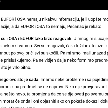
a EUFOR i OSA nemaju nikakvu informaciju, je li uopšte 
macije, a da EUFOR i OSA to nemaju, Pećanac je rekao:
 su i OSA i EUFOR tako brzo reagovali
. U mnogim slučaj
 nekim stvarima. Svi su reagovali, čak i tužilac eto uzeli 
edanput po ovoj priči svi su skočili. Pa mi smo imali unazad 
se prisluškujemo. Pa ne vidjeh da je neko formirao predme
što je vrlo bitno.
nego ovo što je sada
. Imamo neke probleme i sa pojedin
 porodici pa predmet se ne napravi. Niko nije provjeravao 
da nešto novo, ta promjena da će se djelovati po svemu 
 morat će onda i oni objasniti ako on pokaže dokaz i do