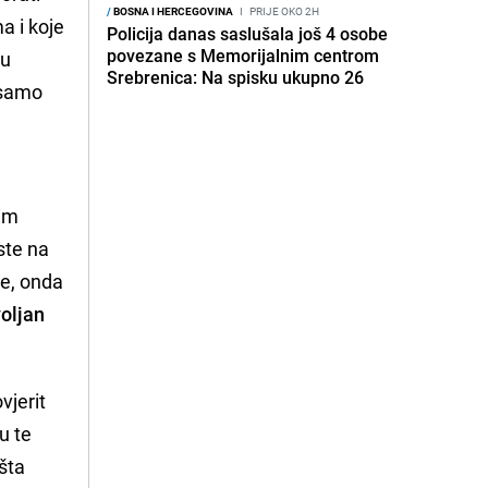
/
BOSNA I HERCEGOVINA
I
PRIJE OKO 2H
a i koje
Policija danas saslušala još 4 osobe
povezane s Memorijalnim centrom
su
Srebrenica: Na spisku ukupno 26
o samo
m
kim
ste na
je, onda
voljan
vjerit
u te
 šta