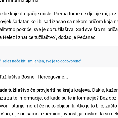
ovim informacijama.
užbe koje drugačije misle. Prema tome ne djeluje mi, ja 
čovjek šarlatan koji bi sad izašao sa nekom pričom koja 
valitetno pokriće, sve je do tužilaštva. Sad sve što mi pri
Zna Helez i znat će tužilaštvo“, dodao je Pećanac.
 "Helez neće biti smijenjen, sve je to dogovoreno"
užilaštvu Bosne i Hercegovine...
da tužilaštvo će provjeriti na kraju krajeva
. Dakle, kažem
aza za te informacije, od kada su te informacije? Bez obz
ori i starije morat će neko objasniti. Ako je to bilo, zašto 
šao, nije on samo uznemirio javnost, ja mislim da su nek