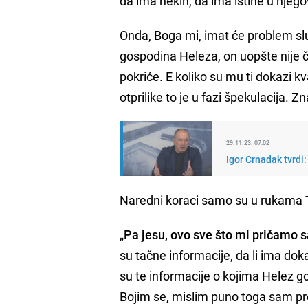
da ima nekih, da ima istine u njeg
Onda, Boga mi, imat će problem sl
gospodina Heleza, on uopšte nije 
pokriće. E koliko su mu ti dokazi k
otprilike to je u fazi špekulacija. 
29.11.23. 07:02
Igor Crnadak tvrdi:
Naredni koraci samo su u rukama T
„
Pa jesu, ovo sve što mi pričamo sa
su tačne informacije, da li ima dok
su te informacije o kojima Helez gov
Bojim se, mislim puno toga sam pro