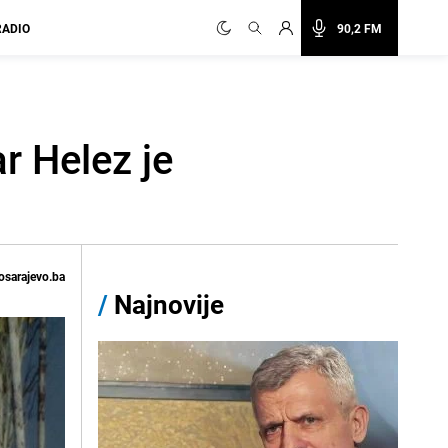
RADIO
90,2 FM
r Helez je
osarajevo.ba
/
Najnovije