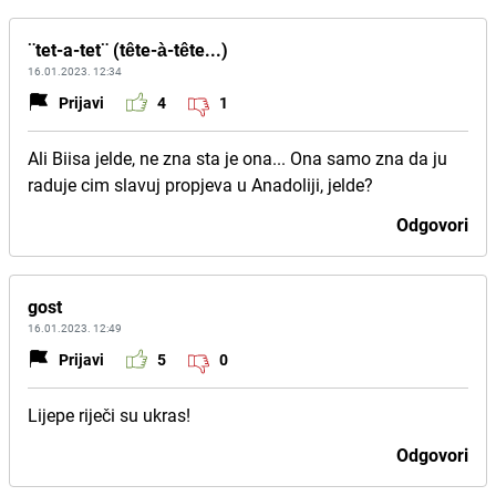
¨tet-a-tet¨ (tête-à-tête...)
16.01.2023. 12:34
Prijavi
4
1
Ali Biisa jelde, ne zna sta je ona... Ona samo zna da ju
raduje cim slavuj propjeva u Anadoliji, jelde?
Odgovori
gost
16.01.2023. 12:49
Prijavi
5
0
Lijepe riječi su ukras!
Odgovori