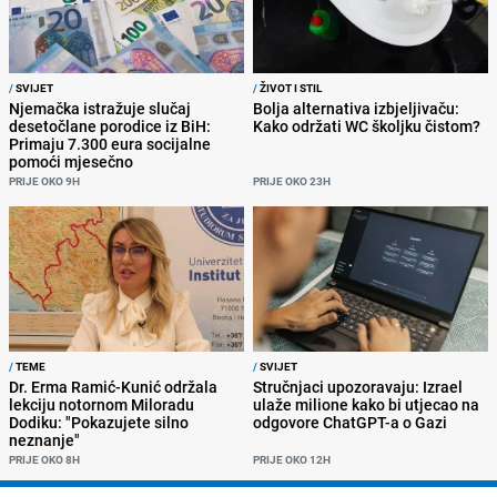
/
SVIJET
/
ŽIVOT I STIL
Njemačka istražuje slučaj
Bolja alternativa izbjeljivaču:
desetočlane porodice iz BiH:
Kako održati WC školjku čistom?
Primaju 7.300 eura socijalne
pomoći mjesečno
PRIJE OKO 9H
PRIJE OKO 23H
/
TEME
/
SVIJET
Dr. Erma Ramić-Kunić održala
Stručnjaci upozoravaju: Izrael
lekciju notornom Miloradu
ulaže milione kako bi utjecao na
Dodiku: "Pokazujete silno
odgovore ChatGPT-a o Gazi
neznanje"
PRIJE OKO 8H
PRIJE OKO 12H