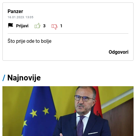
Panzer
16.01.2023. 13:05
Prijavi
3
1
Što prije ode to bolje
Odgovori
/
Najnovije