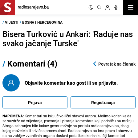
Otvor
/
VIJESTI
/
BOSNA I HERCEGOVINA
Bisera Turković u Ankari: 'Raduje nas
svako jačanje Turske'
/
Komentari (4)
Povratak na članak
Objavite komentar kao gost ili se prijavite.
Prijava
Registracija
NAPOMENA:
Komentari su isključivo lični stavovi autora. Molimo korisnike da
se suzdrže od vrijeđanja, psovanja i pisanja komentara koji podstiču na mržnju.
Strogo zabranjen bilo kakav govor mržnje na portalu radiosarajevo.ba, zbog
kojeg možete biti krivično procesuirani. Radiosarajevo.ba ima pravo i obavezu
da na zahtjev zvaničnih organa dostavi podatke o korisniku čiji komentari