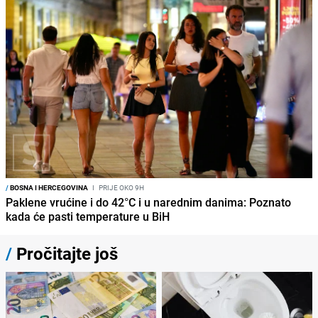
/
BOSNA I HERCEGOVINA
I
PRIJE OKO 9H
Paklene vrućine i do 42°C i u narednim danima: Poznato
kada će pasti temperature u BiH
/
Pročitajte još