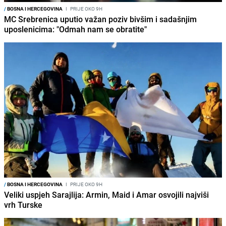
/
BOSNA I HERCEGOVINA
I
PRIJE OKO 9H
MC Srebrenica uputio važan poziv bivšim i sadašnjim
uposlenicima: "Odmah nam se obratite"
/
BOSNA I HERCEGOVINA
I
PRIJE OKO 9H
Veliki uspjeh Sarajlija: Armin, Maid i Amar osvojili najviši
vrh Turske