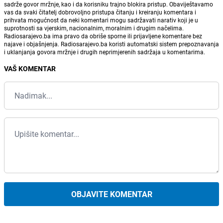
sadrže govor mržnje, kao i da korisniku trajno blokira pristup. Obaviještavamo
vas da svaki čitatelj dobrovoljno pristupa čitanju i kreiranju komentara i
prihvata mogućnost da neki komentari mogu sadržavati narativ koji je u
suprotnosti sa vjerskim, nacionalnim, moralnim i drugim načelima.
Radiosarajevo.ba ima pravo da obriše sporne ili prijavljene komentare bez
najave i objašnjenja. Radiosarajevo.ba koristi automatski sistem prepoznavanja
i uklanjanja govora mržnje i drugih neprimjerenih sadržaja u komentarima.
VAŠ KOMENTAR
OBJAVITE KOMENTAR