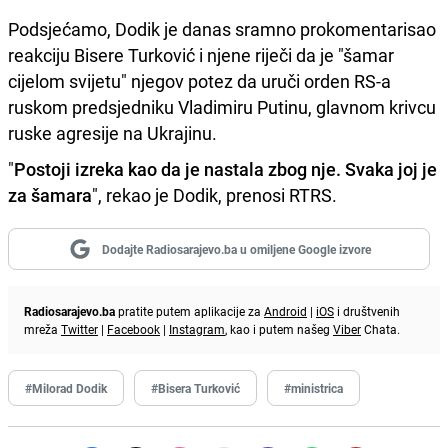
Podsjećamo, Dodik je danas sramno prokomentarisao
reakciju Bisere Turković i njene riječi da je "šamar
cijelom svijetu" njegov potez da uruči orden RS-a
ruskom predsjedniku Vladimiru Putinu, glavnom krivcu
ruske agresije na Ukrajinu.
"
Postoji izreka kao da je nastala zbog nje. Svaka joj je
za šamara
", rekao je Dodik, prenosi RTRS.
Dodajte Radiosarajevo.ba u omiljene Google izvore
Radiosarajevo.ba
pratite putem aplikacije za
Android
|
iOS
i društvenih
mreža
Twitter
|
Facebook
|
Instagram
, kao i putem našeg
Viber
Chata.
#Milorad Dodik
#Bisera Turković
#ministrica