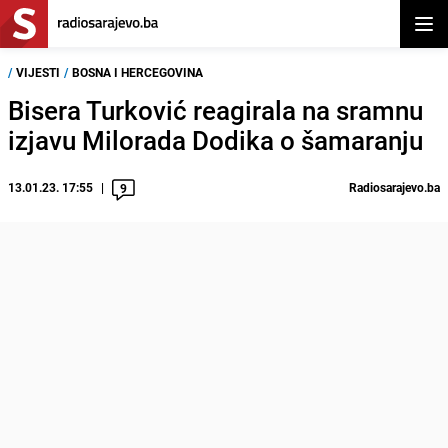
Otvor
/
VIJESTI
/
BOSNA I HERCEGOVINA
Bisera Turković reagirala na sramnu
izjavu Milorada Dodika o šamaranju
13.01.23. 17:55
Radiosarajevo.ba
9