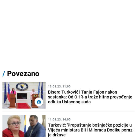
/
Povezano
13.01.23. 11:05
Bisera Turković i Tanja Fajon nakon
sastanka: Od OHR-a traže hitno provođenje
odluka Ustavnog suda
11.01.23. 14:05
Turković: 'Prepuštanje bošnjačke pozicije u
Vijeću ministara BiH Miloradu Dodiku poraz
je države'