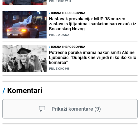
PRIJE OKO 21H
/
BOSNA I HERCEGOVINA
Nastavak provokacija: MUP RS oduzeo
zastavu s ljiljanima i sankcionisao vozača iz
Bosanskog Novog
PRIJE 2 DANA
/
BOSNA I HERCEGOVINA
Potresna poruka imama nakon smrti Aldine
Ljubunčić: "Dunjaluk ne vrijedi ni koliko krilo
komarca"
PRIJE OKO 9H
/
Komentari
Prikaži komentare
(
9
)