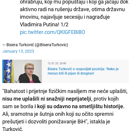
ohrabruju, koji mu popuštaju i koji ga jačaju dok
aktivno radi na rušenju države, otima državnu
imovinu, najavljuje secesiju i nagrađuje
Vladimira Putina! 1/2
pic.twitter.com/QKlGFEBiBO
— Bisera Turković (@BiseraTurkovic)
January 13, 2023
12.01.23. 20:40
Bisera Turković o raspodjeli pozicija: 'Neko je
morao biti ili pijan ili drogiran'
"Bahatost i prijetnje fizičkim nasiljem me neće uplašiti,
n
isu me uplašili ni snažniji neprijatelji
, protiv kojih
sam se borila
i koji su odavno na smetljištu historije.
Ali, sramotna je šutnja onih koji su očito spremni
prešutjeti i dozvoliti ponižavanje BiH", istakla je
Turković.