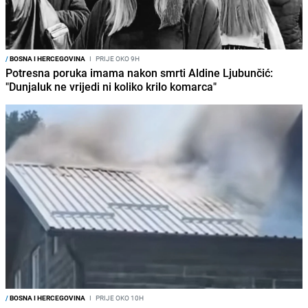
/
BOSNA I HERCEGOVINA
I
PRIJE OKO 9H
Potresna poruka imama nakon smrti Aldine Ljubunčić:
"Dunjaluk ne vrijedi ni koliko krilo komarca"
/
BOSNA I HERCEGOVINA
I
PRIJE OKO 10H