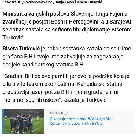
Foto: Dž. K. / Radiosarajevo.ba / Tanja Fajon i Bisera Turković
Ministrica vanjskih poslova Slovenije Tanja Fajon u
zvaničnoj je posjeti Bosni i Hercegovini, a u Sarajevu
se danas sastala sa šeficom bh. diplomatije Biserom
Turković.
Bisera Turković
je nakon sastanka kazala da se u ime
građana BiH i svoje ime zahvaljuje za zagovaranje
dodjele kandidatskog statusa BiH.
"Građani BiH će ovo pamtiti jer ovo je podrška koja je
bila u vrlo teškim okolnostima. Kandidatski status
predstavlja jasan put za BiH i njene građane i mi
moramo ispuniti uslove", kazala je Turković.
TRENDING
Otvaranje nove sezone WWin lige BiH:
Željezničar u duelu protiv BSK-a