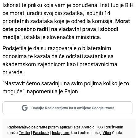
Iskoristite priliku koja vam je ponuđena. Institucije BiH
će morati uraditi svoj dio zadatka, ispuniti 14
prioritetnih zadataka koje je odredila komisija.
Morat
ćete posebno raditi na vladavini prava i slobodi
medija
", istakla je slovenačka ministrica.
Podsjetila je da su razgovarale o bilateralnim
odnosima te kazala da će održati sastanke sa
akademskom zajednicom kao i predstavnicima
privrede.
"Nastavit ćemo saradnju na svim poljima koliko je to
moguće", napomenula je Fajon.
Dodajte Radiosarajevo.ba u omiljene Google izvore
Radiosarajevo.ba
pratite putem aplikacije za
Android
|
iOS
i društvenih
mreža
Twitter
|
Facebook
|
Instagram
, kao i putem našeg
Viber
Chata.