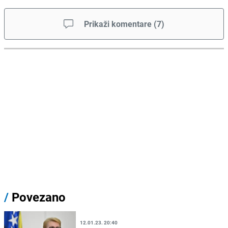
Prikaži komentare
(
7
)
/
Povezano
12.01.23. 20:40