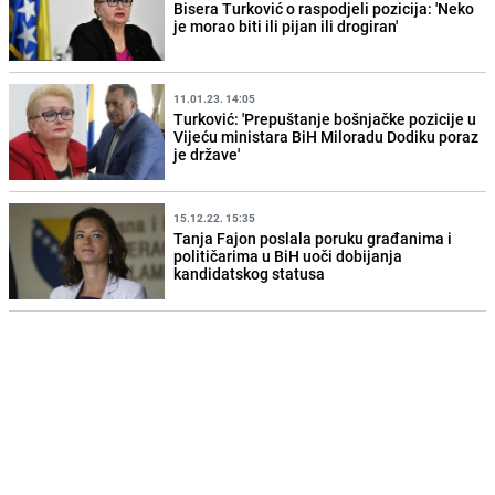
Bisera Turković o raspodjeli pozicija: 'Neko
je morao biti ili pijan ili drogiran'
11.01.23. 14:05
Turković: 'Prepuštanje bošnjačke pozicije u
Vijeću ministara BiH Miloradu Dodiku poraz
je države'
15.12.22. 15:35
Tanja Fajon poslala poruku građanima i
političarima u BiH uoči dobijanja
kandidatskog statusa