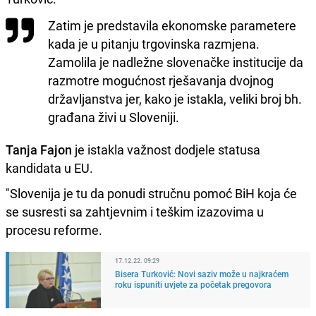
Zatim je predstavila ekonomske parametere
kada je u pitanju trgovinska razmjena.
Zamolila je nadležne slovenačke institucije da
razmotre mogućnost rješavanja dvojnog
državljanstva jer, kako je istakla, veliki broj bh.
građana živi u Sloveniji.
Tanja Fajon
je istakla važnost dodjele statusa
kandidata u EU.
"Slovenija je tu da ponudi stručnu pomoć BiH koja će
se susresti sa zahtjevnim i teškim izazovima u
procesu reforme.
17.12.22. 09:29
Bisera Turković: Novi saziv može u najkraćem
roku ispuniti uvjete za početak pregovora