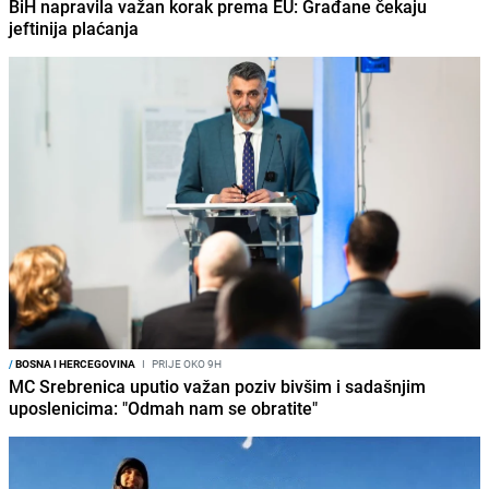
BiH napravila važan korak prema EU: Građane čekaju
jeftinija plaćanja
/
BOSNA I HERCEGOVINA
I
PRIJE OKO 9H
MC Srebrenica uputio važan poziv bivšim i sadašnjim
uposlenicima: "Odmah nam se obratite"