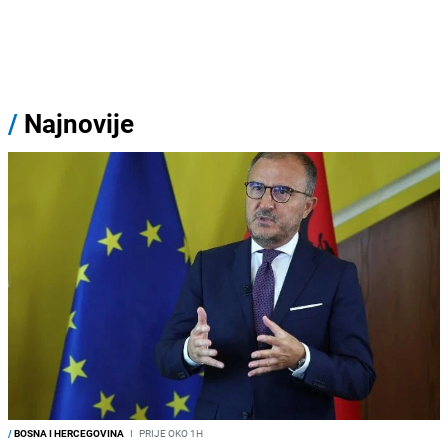
/
Najnovije
/
BOSNA I HERCEGOVINA
I
PRIJE OKO 1H