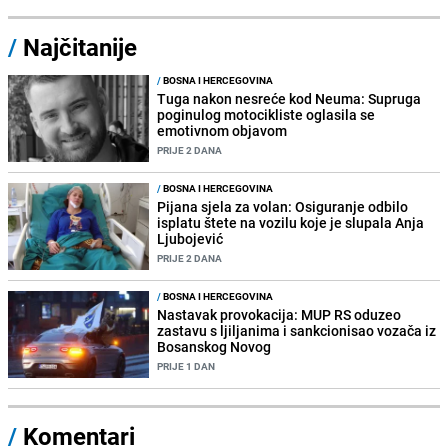
/
Najčitanije
/
BOSNA I HERCEGOVINA
Tuga nakon nesreće kod Neuma: Supruga
poginulog motocikliste oglasila se
emotivnom objavom
PRIJE 2 DANA
/
BOSNA I HERCEGOVINA
Pijana sjela za volan: Osiguranje odbilo
isplatu štete na vozilu koje je slupala Anja
Ljubojević
PRIJE 2 DANA
/
BOSNA I HERCEGOVINA
Nastavak provokacija: MUP RS oduzeo
zastavu s ljiljanima i sankcionisao vozača iz
Bosanskog Novog
PRIJE 1 DAN
/
Komentari