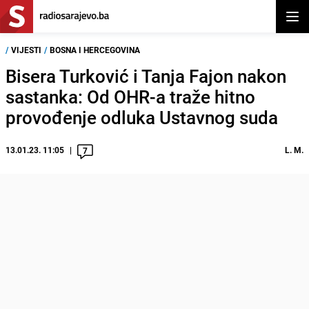
Otvor
/
VIJESTI
/
BOSNA I HERCEGOVINA
Bisera Turković i Tanja Fajon nakon
sastanka: Od OHR-a traže hitno
provođenje odluka Ustavnog suda
13.01.23. 11:05
L. M.
7