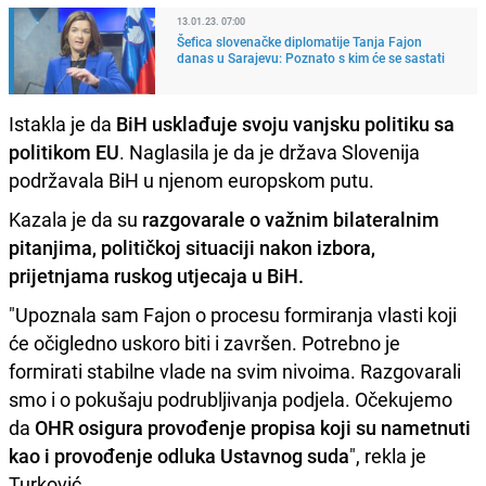
13.01.23. 07:00
Šefica slovenačke diplomatije Tanja Fajon
danas u Sarajevu: Poznato s kim će se sastati
Istakla je da
BiH usklađuje svoju vanjsku politiku sa
politikom EU
. Naglasila je da je država Slovenija
podržavala BiH u njenom europskom putu.
Kazala je da su
razgovarale o važnim bilateralnim
pitanjima, političkoj situaciji nakon izbora,
prijetnjama ruskog utjecaja u BiH.
"Upoznala sam Fajon o procesu formiranja vlasti koji
će očigledno uskoro biti i završen. Potrebno je
formirati stabilne vlade na svim nivoima. Razgovarali
smo i o pokušaju podrubljivanja podjela. Očekujemo
da
OHR osigura provođenje propisa koji su nametnuti
kao i provođenje odluka Ustavnog suda
", rekla je
Turković.