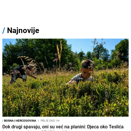
/
Najnovije
/
BOSNA I HERCEGOVINA
I
PRIJE OKO 1H
Dok drugi spavaju, oni su već na planini: Djeca oko Teslića