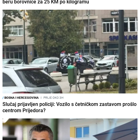
beru borovnice za 25 KM po kilogramu
/
BOSNA I HERCEGOVINA
I
PRIJE OKO 3H
Slučaj prijavljen policiji: Vozilo s četničkom zastavom prošlo
centrom Prijedora?