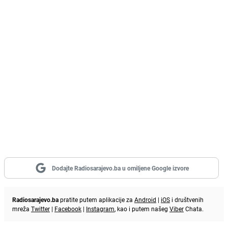
Dodajte Radiosarajevo.ba u omiljene Google izvore
Radiosarajevo.ba
pratite putem aplikacije za
Android
|
iOS
i društvenih
mreža
Twitter
|
Facebook
|
Instagram
, kao i putem našeg
Viber
Chata.