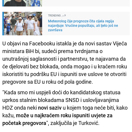
TRENDING
Meteorolog čije prognoze čita cijela regija
najavljuje: Vrućine popuštaju, ali ljeto još ne
završava
U objavi na Facebooku istakla je da novi sastav Vijeća
ministara BiH bi, sudeći prema tvrdnjama o
unutrašnjoj saglasnosti i partnerstvu, te najavama da
će djelovati bez blokada, onda mogao i u kraćem roku
iskoristiti tu podršku EU i ispuniti sve uslove te otvoriti
pregovore sa EU u roku od pola godine.
"Kada smo mi uspjeli doći do kandidatskog statusa
uprkos stalnim blokadama SNSD i uslovljavanjima
HDZ onda neki
novi saziv
u kojem toga neće biti, kako
kažu,
može u najkraćem roku ispuniti uvjete za
početak pregovora
", zaključila je Turković.