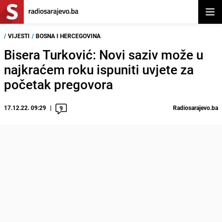
Otvor
/
VIJESTI
/
BOSNA I HERCEGOVINA
Bisera Turković: Novi saziv može u
najkraćem roku ispuniti uvjete za
početak pregovora
17.12.22. 09:29
Radiosarajevo.ba
9