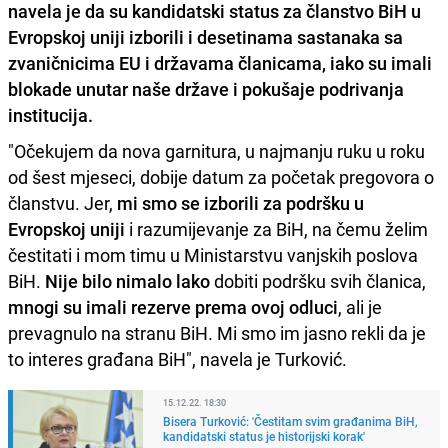
navela je da su kandidatski status za članstvo BiH u
Evropskoj uniji izborili i desetinama sastanaka sa
zvaničnicima EU i državama članicama, iako su imali
blokade unutar naše države i pokušaje podrivanja
institucija.
"Očekujem da nova garnitura, u najmanju ruku u roku
od šest mjeseci, dobije datum za početak pregovora o
članstvu. Jer,
mi smo se izborili za podršku u
Evropskoj uniji
i razumijevanje za BiH, na čemu želim
čestitati i mom timu u Ministarstvu vanjskih poslova
BiH.
Nije bilo nimalo lako
dobiti podršku svih članica,
mnogi su imali rezerve prema ovoj odluci
, ali je
prevagnulo na stranu BiH. Mi smo im jasno rekli da je
to interes građana BiH", navela je Turković.
15.12.22. 18:30
Bisera Turković: 'Čestitam svim građanima BiH,
kandidatski status je historijski korak'