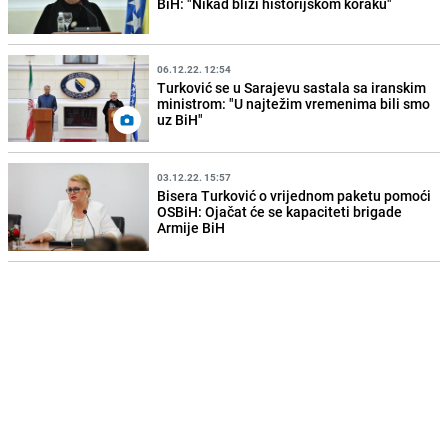
BiH: "Nikad bliži historijskom koraku"
06.12.22. 12:54
Turković se u Sarajevu sastala sa iranskim
ministrom: "U najtežim vremenima bili smo
uz BiH"
03.12.22. 15:57
Bisera Turković o vrijednom paketu pomoći
OSBiH: Ojačat će se kapaciteti brigade
Armije BiH