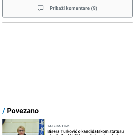
Prikaži komentare
(
9
)
/
Povezano
13.12.22. 11:34
Bisera Turković o kandidatskom statusu