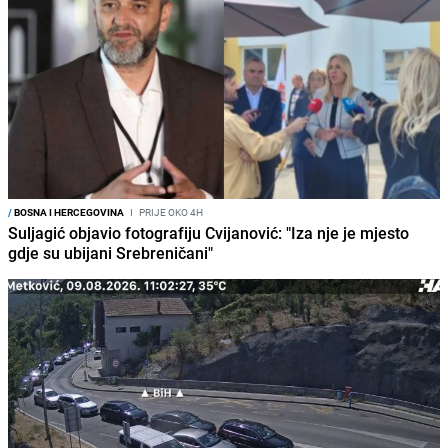
/
BOSNA I HERCEGOVINA
I
PRIJE OKO 4H
Suljagić objavio fotografiju Cvijanović: "Iza nje je mjesto
gdje su ubijani Srebreničani"