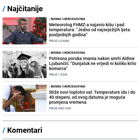
/
Najčitanije
/
BOSNA I HERCEGOVINA
Meteorolog FHMZ-a najavio kišu i pad
temperatura: "Jedno od najsvježijih ljeta
posljednjih godina"
PRIJE 2 DANA
/
BOSNA I HERCEGOVINA
Potresna poruka imama nakon smrti Aldine
Ljubunčić: "Dunjaluk ne vrijedi ni koliko krilo
komarca"
PRIJE 1 DAN
/
BOSNA I HERCEGOVINA
Stiže novi toplotni val: Temperature idu i do
40 stepeni, od ovog datuma je moguća
promjena vremena
PRIJE OKO 23H
/
Komentari