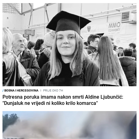
/
BOSNA I HERCEGOVINA
I
PRIJE OKO 7H
Potresna poruka imama nakon smrti Aldine Ljubunčić:
"Dunjaluk ne vrijedi ni koliko krilo komarca"