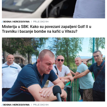
/
BOSNA I HERCEGOVINA
I
PRIJE OKO 9H
Misterija u SBK: Kako su povezani zapaljeni Golf II u
Travniku i bacanje bombe na kafić u Vitezu?
/
BOSNA I HERCEGOVINA
I
PRIJE OKO 9H