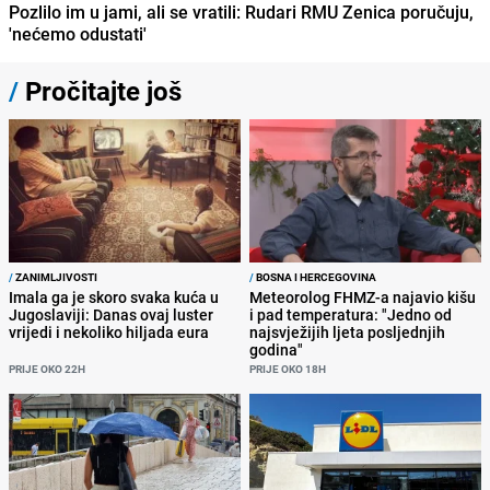
Pozlilo im u jami, ali se vratili: Rudari RMU Zenica poručuju,
'nećemo odustati'
/
Pročitajte još
/
ZANIMLJIVOSTI
/
BOSNA I HERCEGOVINA
Imala ga je skoro svaka kuća u
Meteorolog FHMZ-a najavio kišu
Jugoslaviji: Danas ovaj luster
i pad temperatura: "Jedno od
vrijedi i nekoliko hiljada eura
najsvježijih ljeta posljednjih
godina"
PRIJE OKO 22H
PRIJE OKO 18H