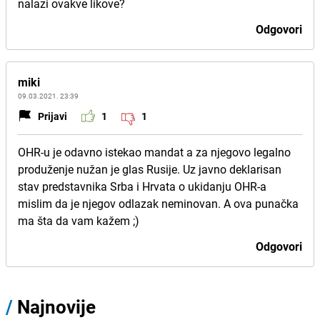
nalazi ovakve likove?
Odgovori
miki
09.03.2021. 23:39
Prijavi
1
1
OHR-u je odavno istekao mandat a za njegovo legalno
produženje nužan je glas Rusije. Uz javno deklarisan
stav predstavnika Srba i Hrvata o ukidanju OHR-a
mislim da je njegov odlazak neminovan. A ova punačka
ma šta da vam kažem ;)
Odgovori
/
Najnovije