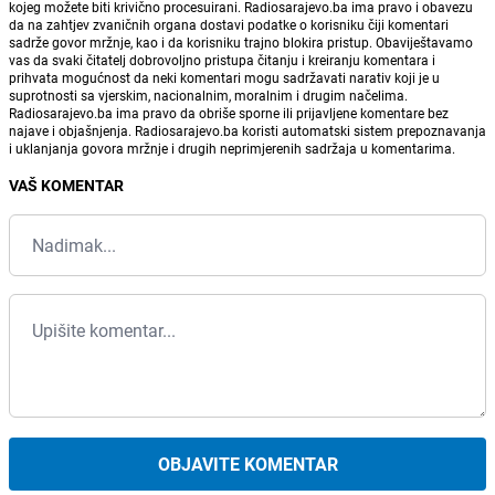
kojeg možete biti krivično procesuirani. Radiosarajevo.ba ima pravo i obavezu
da na zahtjev zvaničnih organa dostavi podatke o korisniku čiji komentari
sadrže govor mržnje, kao i da korisniku trajno blokira pristup. Obaviještavamo
vas da svaki čitatelj dobrovoljno pristupa čitanju i kreiranju komentara i
prihvata mogućnost da neki komentari mogu sadržavati narativ koji je u
suprotnosti sa vjerskim, nacionalnim, moralnim i drugim načelima.
Radiosarajevo.ba ima pravo da obriše sporne ili prijavljene komentare bez
najave i objašnjenja. Radiosarajevo.ba koristi automatski sistem prepoznavanja
i uklanjanja govora mržnje i drugih neprimjerenih sadržaja u komentarima.
VAŠ KOMENTAR
OBJAVITE KOMENTAR