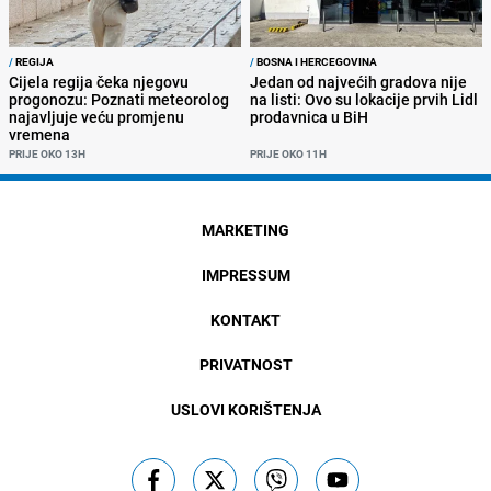
/
REGIJA
/
BOSNA I HERCEGOVINA
Cijela regija čeka njegovu
Jedan od najvećih gradova nije
progonozu: Poznati meteorolog
na listi: Ovo su lokacije prvih Lidl
najavljuje veću promjenu
prodavnica u BiH
vremena
PRIJE OKO 13H
PRIJE OKO 11H
MARKETING
IMPRESSUM
KONTAKT
PRIVATNOST
USLOVI KORIŠTENJA