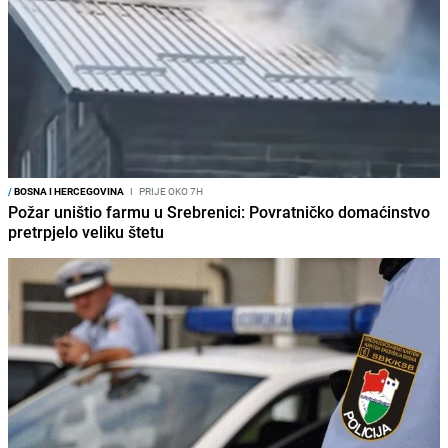
/
BOSNA I HERCEGOVINA
I
PRIJE OKO 7H
Požar uništio farmu u Srebrenici: Povratničko domaćinstvo
pretrpjelo veliku štetu