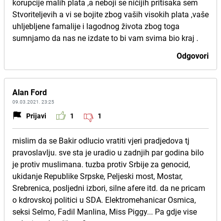
korupcije malih plata ,a neboji se nićijih pritisaka sem
Stvoriteljevih a vi se bojite zbog vaših visokih plata ,vaše
uhljebljene famalije i lagodnog života zbog toga
sumnjamo da nas ne izdate to bi vam svima bio kraj .
Odgovori
Alan Ford
09.03.2021. 23:25
Prijavi
1
1
mislim da se Bakir odlucio vratiti vjeri pradjedova tj
pravoslavlju. sve sta je uradio u zadnjih par godina bilo
je protiv muslimana. tuzba protiv Srbije za genocid,
ukidanje Republike Srpske, Peljeski most, Mostar,
Srebrenica, posljedni izbori, silne afere itd. da ne pricam
o kdrovskoj politici u SDA. Elektromehanicar Osmica,
seksi Selmo, Fadil Manlina, Miss Piggy... Pa gdje vise