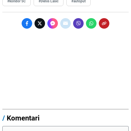
#koridor 5C
#Denis Lasić
#autoput
/
Komentari