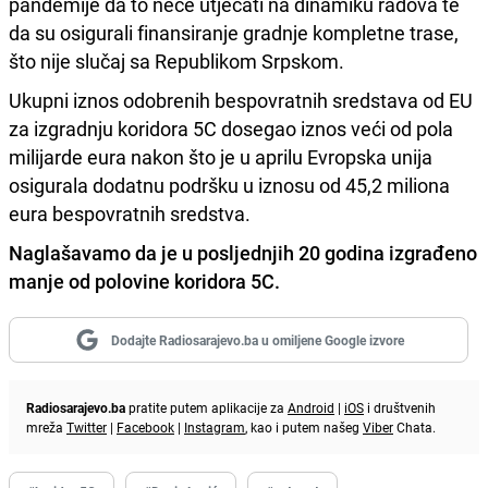
pandemije da to neće utjecati na dinamiku radova te
da su osigurali finansiranje gradnje kompletne trase,
što nije slučaj sa Republikom Srpskom.
Ukupni iznos odobrenih bespovratnih sredstava od EU
za izgradnju koridora 5C dosegao iznos veći od pola
milijarde eura nakon što je u aprilu Evropska unija
osigurala dodatnu podršku u iznosu od 45,2 miliona
eura bespovratnih sredstva.
Naglašavamo da je u posljednjih 20 godina izgrađeno
manje od polovine koridora 5C.
Dodajte Radiosarajevo.ba u omiljene Google izvore
Radiosarajevo.ba
pratite putem aplikacije za
Android
|
iOS
i društvenih
mreža
Twitter
|
Facebook
|
Instagram
, kao i putem našeg
Viber
Chata.