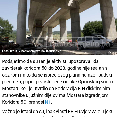
Foto: Dž. K. / Radiosarajevo.ba: Koridor Vc
Podsjetimo da su ranije aktivisti upozoravali da
završetak koridora 5C do 2028. godine nije realan s
obzirom na to da se ispred ovog plana nalaze i sudski
predmeti, poput prvostepene odluke Općinskog suda u
Mostaru koji je utvrdio da Federacija BiH diskriminira
stanovnike u južnim dijelovima Mostara izgradnjom
Koridora 5C, prenosi
N1
.
Važno je istaći da su, ipak vlasti FBiH uvjeravale u jeku