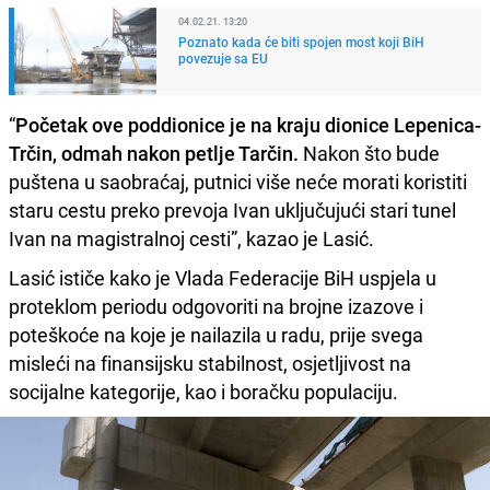
04.02.21. 13:20
Poznato kada će biti spojen most koji BiH
povezuje sa EU
“
Početak ove poddionice je na kraju dionice Lepenica-
Trčin, odmah nakon petlje Tarčin.
Nakon što bude
puštena u saobraćaj, putnici više neće morati koristiti
staru cestu preko prevoja Ivan uključujući stari tunel
Ivan na magistralnoj cesti”, kazao je Lasić.
Lasić ističe kako je Vlada Federacije BiH uspjela u
proteklom periodu odgovoriti na brojne izazove i
poteškoće na koje je nailazila u radu, prije svega
misleći na finansijsku stabilnost, osjetljivost na
socijalne kategorije, kao i boračku populaciju.