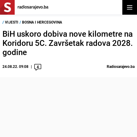
Otvor
/
VIJESTI
/
BOSNA I HERCEGOVINA
BiH uskoro dobiva nove kilometre na
Koridoru 5C. Završetak radova 2028.
godine
24.08.22. 09:08
Radiosarajevo.ba
4