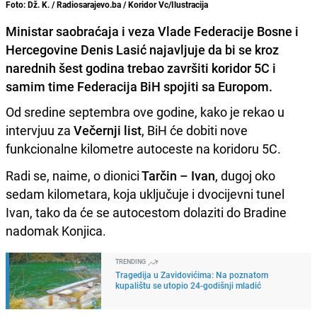
Foto: Dž. K. / Radiosarajevo.ba / Koridor Vc/Ilustracija
Ministar saobraćaja i veza Vlade Federacije Bosne i
Hercegovine Denis Lasić najavljuje da bi se kroz
narednih šest godina trebao završiti koridor 5C i
samim time Federacija BiH spojiti sa Europom.
Od sredine septembra ove godine, kako je rekao u
intervjuu za
Večernji list
, BiH će dobiti nove
funkcionalne kilometre autoceste na koridoru 5C.
Radi se, naime, o dionici
Tarčin – Ivan
, dugoj oko
sedam kilometara, koja uključuje i dvocijevni tunel
Ivan, tako da će se autocestom dolaziti do Bradine
nadomak Konjica.
TRENDING
Tragedija u Zavidovićima: Na poznatom
kupalištu se utopio 24-godišnji mladić