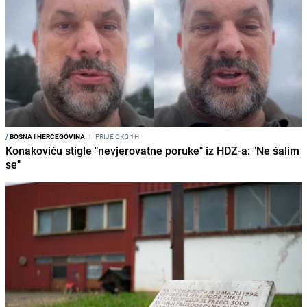
/
BOSNA I HERCEGOVINA
I
PRIJE OKO 1H
Konakoviću stigle "nevjerovatne poruke" iz HDZ-a: "Ne šalim
se"