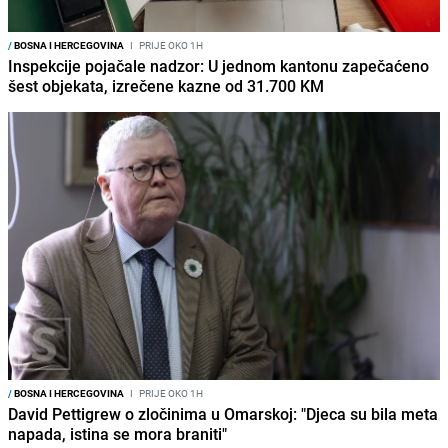
/
BOSNA I HERCEGOVINA
I
PRIJE OKO 1H
Inspekcije pojačale nadzor: U jednom kantonu zapečaćeno
šest objekata, izrečene kazne od 31.700 KM
/
BOSNA I HERCEGOVINA
I
PRIJE OKO 1H
David Pettigrew o zločinima u Omarskoj: "Djeca su bila meta
napada, istina se mora braniti"