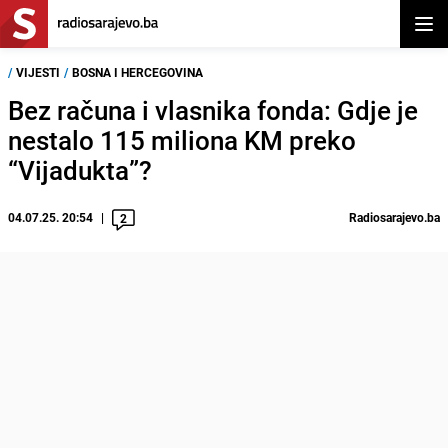
Otvor
/
VIJESTI
/
BOSNA I HERCEGOVINA
Bez računa i vlasnika fonda: Gdje je
nestalo 115 miliona KM preko
“Vijadukta”?
04.07.25. 20:54
Radiosarajevo.ba
2