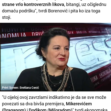
strane vrlo kontroverznih likova
, bitangi, uz očiglednu
domaću podršku", tvrdi Borenović i pita ko iza toga
stoji.
Print Screen: Svetlana Cenić
"U cijeloj ovoj zavrzlami indikativno je da se sve može
povezati sa dva bivša premijera,
Mikerevićem
(Draganom)
i
Dodikom (Miloradom)
" tvrdi ekonomska