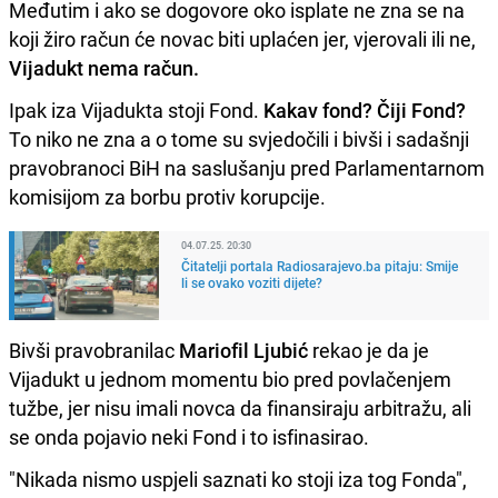
Međutim i ako se dogovore oko isplate ne zna se na
koji žiro račun će novac biti uplaćen jer, vjerovali ili ne,
Vijadukt nema račun.
Ipak iza Vijadukta stoji Fond.
Kakav fond? Čiji Fond?
To niko ne zna a o tome su svjedočili i bivši i sadašnji
pravobranoci BiH na saslušanju pred Parlamentarnom
komisijom za borbu protiv korupcije.
04.07.25. 20:30
Čitatelji portala Radiosarajevo.ba pitaju: Smije
li se ovako voziti dijete?
Bivši pravobranilac
Mariofil Ljubić
rekao je da je
Vijadukt u jednom momentu bio pred povlačenjem
tužbe, jer nisu imali novca da finansiraju arbitražu, ali
se onda pojavio neki Fond i to isfinasirao.
"Nikada nismo uspjeli saznati ko stoji iza tog Fonda",