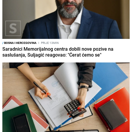
/
BOSNA I HERCEGOVINA
I
PRIJE 13MIN
Saradnici Memorijalnog centra dobili nove pozive na
saslušanja, Suljagić reagovao: "Ćerat ćemo se"