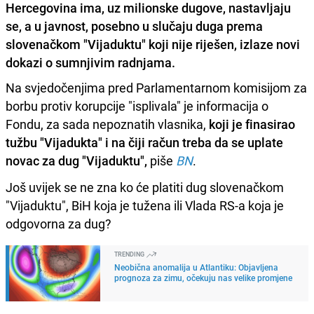
Hercegovina ima, uz milionske dugove, nastavljaju
se, a u javnost, posebno u slučaju duga prema
slovenačkom "Vijaduktu" koji nije riješen, izlaze novi
dokazi o sumnjivim radnjama.
Na svjedočenjima pred Parlamentarnom komisijom za
borbu protiv korupcije "isplivala" je informacija o
Fondu, za sada nepoznatih vlasnika,
koji je finasirao
tužbu "Vijadukta" i na čiji račun treba da se uplate
novac za dug "Vijaduktu",
piše
BN
.
Još uvijek se ne zna ko će platiti dug slovenačkom
"Vijaduktu", BiH koja je tužena ili Vlada RS-a koja je
odgovorna za dug?
TRENDING
Neobična anomalija u Atlantiku: Objavljena
prognoza za zimu, očekuju nas velike promjene