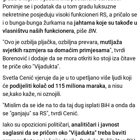
Pominje se i podatak da u tom gradu luksuzne
nekretnine posjeduju visoki funkcioneri RS, a pričalo se
i o bunga-bunga žurkama na
jahtama koje su takođe u
vlasništvu naših funkcionera
, piše
BN
.
"Ovo je ozbilja pljačka, ozbiljna prevara,
mutljaža
svjetkih razmjera sa domaćim primjesama
", tvrdi
Borenović i dodaje da se mora otkriti ko stoji iza čitave
te priče oko "Vijadukta".
Svetla Cenić vjeruje da je u to upetljano više ljudi koji
će
podijeliti kolač od 115 miliona maraka
, a nisu
se,kako kaže, ni oznojili.
"Mislim da se ide na to da taj dug isplati BiH a onda da
se "ganjaju" sa RS", tvrdi Cenić.
Iako su opozicioni političari,
analitičari i javnost
saglasni da se pričom oko "Vijadukta" treba baviti