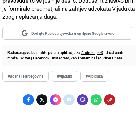
pravosuđe
to se još nije desilo. Doduše Tužilaštvo BiH
je formiralo predmet, ali na zahtjev advokata Vijadukta
zbog neplaćanja duga.
Dodajte Radiosarajevo.ba u omiljene Google izvore
Radiosarajevo.ba
pratite putem aplikacije za
Android
|
iOS
i društvenih
mreža
Twitter
|
Facebook
|
Instagram
, kao i putem našeg
Viber
Chata.
#Bosna i Hercegovina
#vijadukt
#Arbitraža