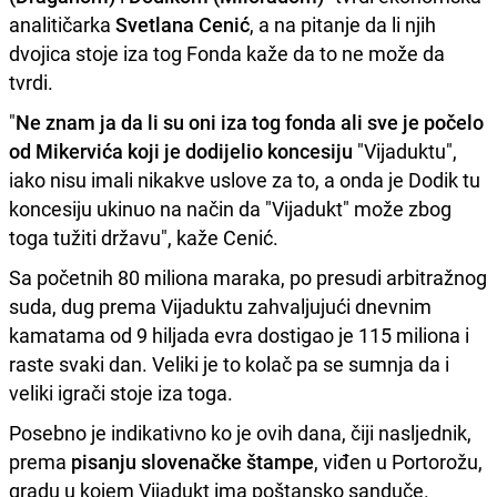
analitičarka
Svetlana Cenić
, a na pitanje da li njih
dvojica stoje iza tog Fonda kaže da to ne može da
tvrdi.
"
Ne znam ja da li su oni iza tog fonda ali sve je počelo
od Mikervića koji je dodijelio koncesiju
"Vijaduktu",
iako nisu imali nikakve uslove za to, a onda je Dodik tu
koncesiju ukinuo na način da "Vijadukt" može zbog
toga tužiti državu", kaže Cenić.
Sa početnih 80 miliona maraka, po presudi arbitražnog
suda, dug prema Vijaduktu zahvaljujući dnevnim
kamatama od 9 hiljada evra dostigao je 115 miliona i
raste svaki dan. Veliki je to kolač pa se sumnja da i
veliki igrači stoje iza toga.
Posebno je indikativno ko je ovih dana, čiji nasljednik,
prema
pisanju slovenačke štampe
, viđen u Portorožu,
gradu u kojem Vijadukt ima poštansko sanduče.