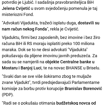
potvrdio je Ljubić. I sadašnja pravobraniteljica BiH
Jelena Cvijetić
u svom svjedočenju pomenula je taj
misteriozni Fond.
"Advokati Vijadukta, tražeći isplatu duga,
dostavili su
nam račun nekog Fonda
", rekla je Cvijetić.
Vijaduktu, firmi bez zaposlenih, bez imovine i bez žiro
računa BiH ili RS moraju isplatiti preko 100 miliona
maraka. Dok se to ne desi advokati "Vijadukta"
pokušavaju da plijene imovinu javnih preduzeća. Za
sada su se namjerili na
objekte Centralne banke u
Mostaru i Banjoj Luci
, te na novac BHANSE u Briselu.
"Svaki dan se sve više šokiramo zbog te muljaže
zvane Vijadukt", tvrdi predsjedavajući Parlamentarne
komisije za borbu protiv korupcije
Branislav Borenović
(PDP).
"Radi se o pokušaju otimanja
budžetskog novca od