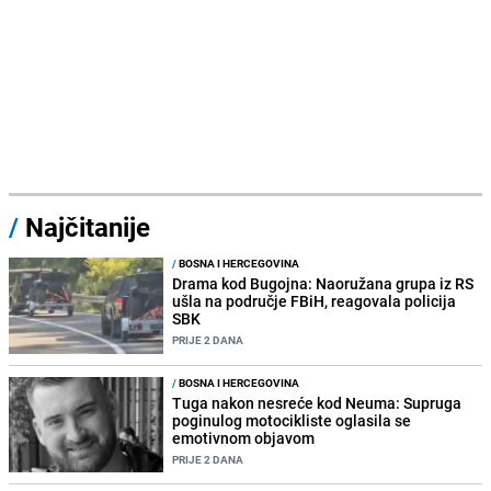
/
Najčitanije
/
BOSNA I HERCEGOVINA
Drama kod Bugojna: Naoružana grupa iz RS
ušla na područje FBiH, reagovala policija
SBK
PRIJE 2 DANA
/
BOSNA I HERCEGOVINA
Tuga nakon nesreće kod Neuma: Supruga
poginulog motocikliste oglasila se
emotivnom objavom
PRIJE 2 DANA