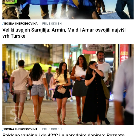
/
BOSNA I HERCEGOVINA
I
PRIJE OKO 3H
Veliki uspjeh Sarajlija: Armin, Maid i Amar osvojili najviši
vrh Turske
/
BOSNA I HERCEGOVINA
I
PRIJE OKO 3H
Paklene vrućine i do 42°C i u narednim danima: Poznato