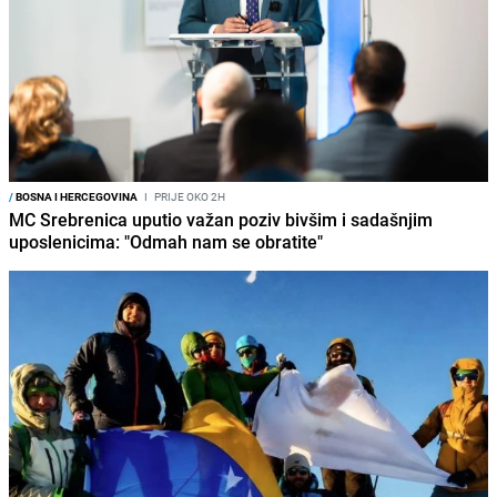
/
BOSNA I HERCEGOVINA
I
PRIJE OKO 2H
MC Srebrenica uputio važan poziv bivšim i sadašnjim
uposlenicima: "Odmah nam se obratite"