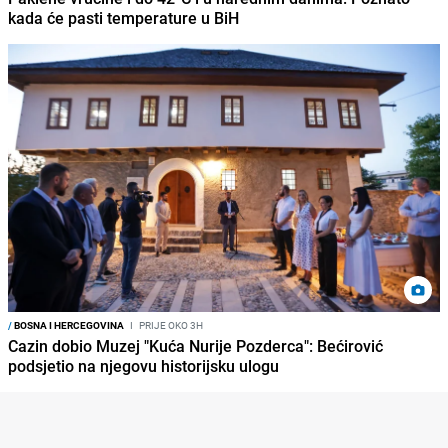
kada će pasti temperature u BiH
/
BOSNA I HERCEGOVINA
I
PRIJE OKO 3H
Cazin dobio Muzej "Kuća Nurije Pozderca": Bećirović
podsjetio na njegovu historijsku ulogu