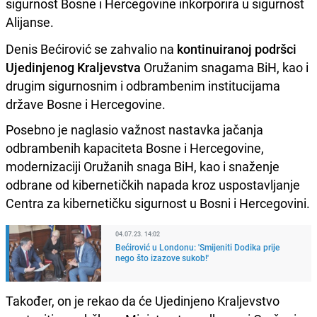
sigurnost Bosne i Hercegovine inkorporira u sigurnost
Alijanse.
Denis Bećirović se zahvalio na
kontinuiranoj podršci
Ujedinjenog Kraljevstva
Oružanim snagama BiH, kao i
drugim sigurnosnim i odbrambenim institucijama
države Bosne i Hercegovine.
Posebno je naglasio važnost nastavka jačanja
odbrambenih kapaciteta Bosne i Hercegovine,
modernizaciji Oružanih snaga BiH, kao i snaženje
odbrane od kibernetičkih napada kroz uspostavljanje
Centra za kibernetičku sigurnost u Bosni i Hercegovini.
04.07.23. 14:02
Bećirović u Londonu: 'Smijeniti Dodika prije
nego što izazove sukob!'
Također, on je rekao da će Ujedinjeno Kraljevstvo