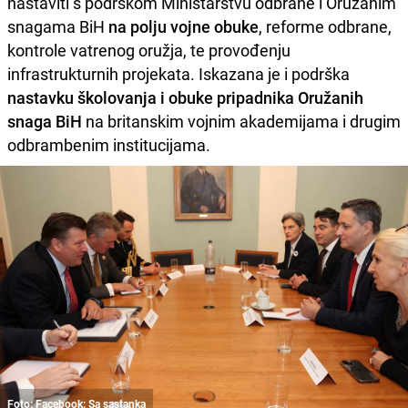
nastaviti s podrškom Ministarstvu odbrane i Oružanim
snagama BiH
na polju vojne obuke
, reforme odbrane,
kontrole vatrenog oružja, te provođenju
infrastrukturnih projekata. Iskazana je i podrška
nastavku školovanja i obuke pripadnika Oružanih
snaga BiH
na britanskim vojnim akademijama i drugim
odbrambenim institucijama.
Foto: Facebook: Sa sastanka