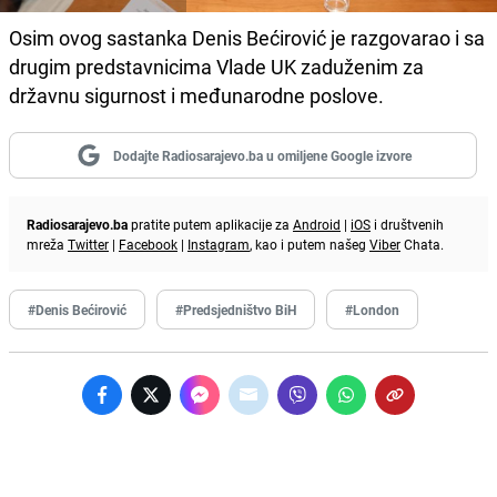
Osim ovog sastanka Denis Bećirović je razgovarao i sa
drugim predstavnicima Vlade UK zaduženim za
državnu sigurnost i međunarodne poslove.
Dodajte Radiosarajevo.ba u omiljene Google izvore
Radiosarajevo.ba
pratite putem aplikacije za
Android
|
iOS
i društvenih
mreža
Twitter
|
Facebook
|
Instagram
, kao i putem našeg
Viber
Chata.
#Denis Bećirović
#Predsjedništvo BiH
#London