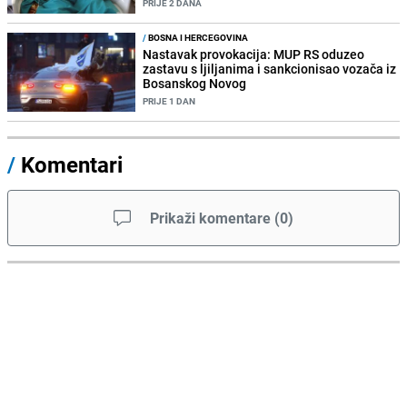
PRIJE 2 DANA
/
BOSNA I HERCEGOVINA
Nastavak provokacija: MUP RS oduzeo
zastavu s ljiljanima i sankcionisao vozača iz
Bosanskog Novog
PRIJE 1 DAN
/
Komentari
Prikaži komentare
(
0
)