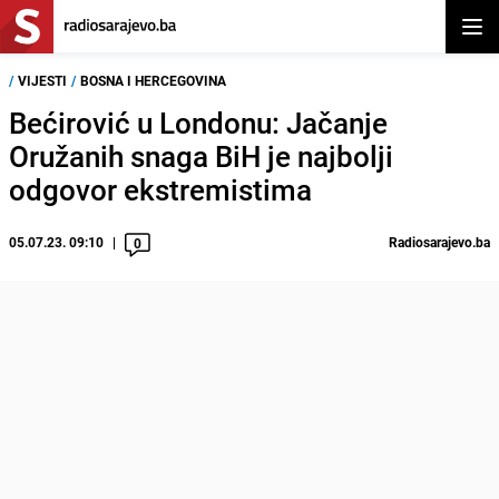
Otvor
/
VIJESTI
/
BOSNA I HERCEGOVINA
Bećirović u Londonu: Jačanje
Oružanih snaga BiH je najbolji
odgovor ekstremistima
05.07.23. 09:10
Radiosarajevo.ba
0