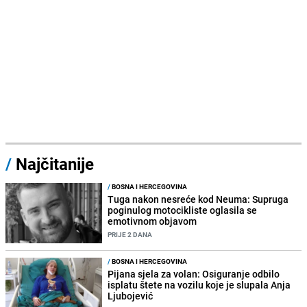
/
Najčitanije
/
BOSNA I HERCEGOVINA
Tuga nakon nesreće kod Neuma: Supruga
poginulog motocikliste oglasila se
emotivnom objavom
PRIJE 2 DANA
/
BOSNA I HERCEGOVINA
Pijana sjela za volan: Osiguranje odbilo
isplatu štete na vozilu koje je slupala Anja
Ljubojević