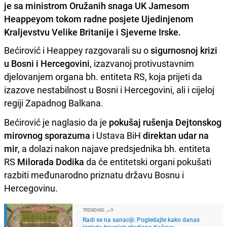
je sa ministrom Oružanih snaga UK Jamesom
Heappeyom tokom radne posjete Ujedinjenom
Kraljevstvu Velike Britanije i Sjeverne Irske.
Bećirović i Heappey razgovarali su o
sigurnosnoj krizi
u Bosni i Hercegovini
, izazvanoj protivustavnim
djelovanjem organa bh. entiteta RS, koja prijeti da
izazove nestabilnost u Bosni i Hercegovini, ali i cijeloj
regiji Zapadnog Balkana.
Bećirović je naglasio da je
pokušaj rušenja Dejtonskog
mirovnog sporazuma
i Ustava BiH
direktan udar na
mir
, a dolazi nakon najave predsjednika bh. entiteta
RS
Milorada Dodika
da će entitetski organi pokušati
razbiti međunarodno priznatu državu Bosnu i
Hercegovinu.
TRENDING
Radi se na sanaciji: Pogledajte kako danas
izgleda travnjak stadiona Koševo