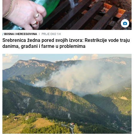
/
BOSNA I HERCEGOVINA
I
PRIJE OKO 1H
Srebrenica žedna pored svojih izvora: Restrikcije vode traju
danima, građani i farme u problemima