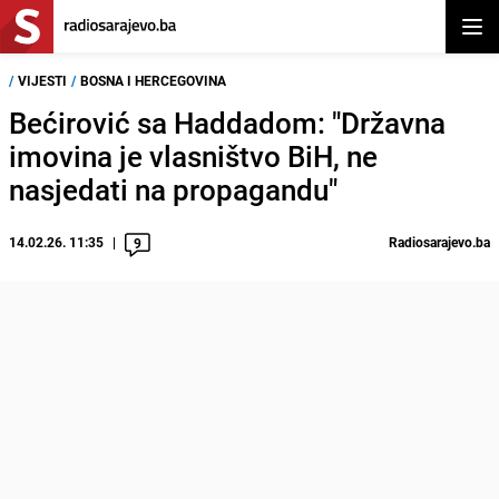
Otvor
/
VIJESTI
/
BOSNA I HERCEGOVINA
Bećirović sa Haddadom: "Državna
imovina je vlasništvo BiH, ne
nasjedati na propagandu"
14.02.26. 11:35
Radiosarajevo.ba
9