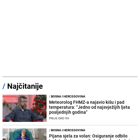
/
Najčitanije
/
BOSNA I HERCEGOVINA
Meteorolog FHMZ-a najavio kišu i pad
temperatura: "Jedno od najsvježijih ljeta
posljednjih godina"
PRIJE OKO 9H
/
BOSNA I HERCEGOVINA
Pijana sjela za volan: Osiguranje odbilo