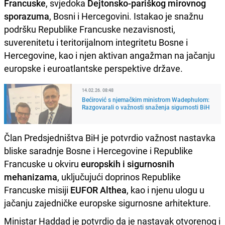
Francuske
, svjedoka
Dejtonsko-pariškog mirovnog
sporazuma
, Bosni i Hercegovini. Istakao je snažnu
podršku Republike Francuske nezavisnosti,
suverenitetu i teritorijalnom integritetu Bosne i
Hercegovine, kao i njen aktivan angažman na jačanju
europske i euroatlantske perspektive države.
14.02.26. 08:48
Bećirović s njemačkim ministrom Wadephulom:
Razgovarali o važnosti snaženja sigurnosti BiH
Član Predsjedništva BiH je potvrdio važnost nastavka
bliske saradnje Bosne i Hercegovine i Republike
Francuske u okviru
europskih i sigurnosnih
mehanizama
, uključujući doprinos Republike
Francuske misiji
EUFOR Althea
, kao i njenu ulogu u
jačanju zajedničke europske sigurnosne arhitekture.
Ministar Haddad je potvrdio da je nastavak otvorenog i