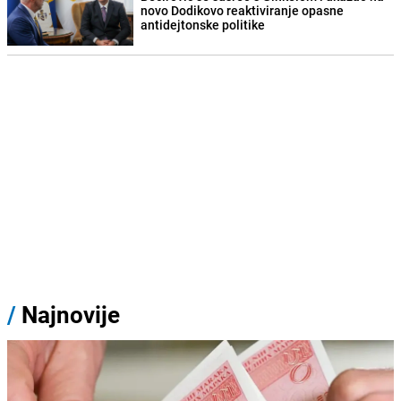
novo Dodikovo reaktiviranje opasne
antidejtonske politike
/
Najnovije