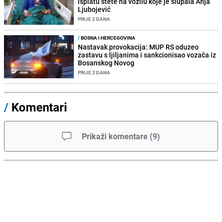
isplatu štete na vozilu koje je slupala Anja
Ljubojević
PRIJE 2 DANA
/
BOSNA I HERCEGOVINA
Nastavak provokacija: MUP RS oduzeo
zastavu s ljiljanima i sankcionisao vozača iz
Bosanskog Novog
PRIJE 2 DANA
/
Komentari
Prikaži komentare
(
9
)