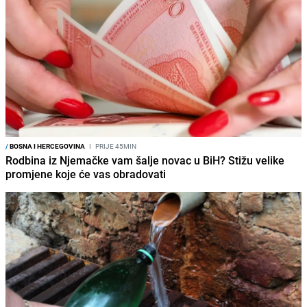
/
BOSNA I HERCEGOVINA
I
PRIJE 45MIN
Rodbina iz Njemačke vam šalje novac u BiH? Stižu velike
promjene koje će vas obradovati