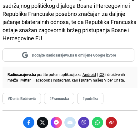
sadržajnog političkog dijaloga Bosne i Hercegovine i
Republike Francuske posebno značajan za daljnje
jačanje bilateralnih odnosa, te da Republika Francuska
ostaje snažan zagovornik bržeg pristupanja Bosne i
Hercegovine EU.
Dodajte Radiosarajevo.ba u omiljene Google izvore
Radiosarajevo.ba
pratite putem aplikacije za
Android
|
iOS
i društvenih
mreža
Twitter
|
Facebook
|
Instagram
, kao i putem našeg
Viber
Chata.
#Denis Bećirović
#Francuska
#podrška