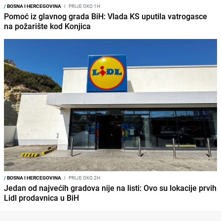
/
BOSNA I HERCEGOVINA
I
PRIJE OKO 1H
Pomoć iz glavnog grada BiH: Vlada KS uputila vatrogasce
na požarište kod Konjica
/
BOSNA I HERCEGOVINA
I
PRIJE OKO 2H
Jedan od najvećih gradova nije na listi: Ovo su lokacije prvih
Lidl prodavnica u BiH