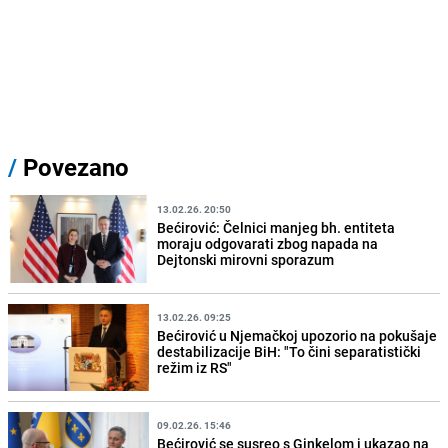
/
Povezano
13.02.26. 20:50
Bećirović: Čelnici manjeg bh. entiteta
moraju odgovarati zbog napada na
Dejtonski mirovni sporazum
13.02.26. 09:25
Bećirović u Njemačkoj upozorio na pokušaje
destabilizacije BiH: "To čini separatistički
režim iz RS"
09.02.26. 15:46
Bećirović se susreo s Ginkelom i ukazao na