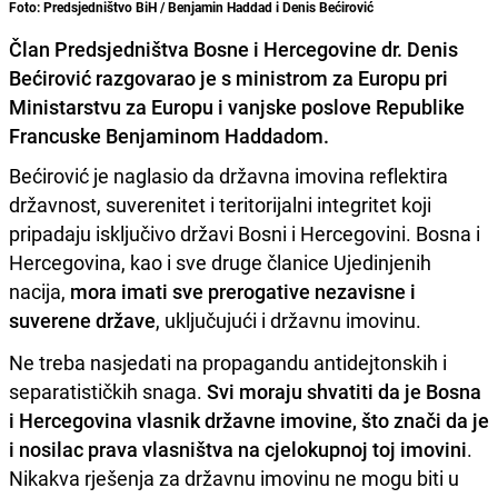
Foto: Predsjedništvo BiH / Benjamin Haddad i Denis Bećirović
Član Predsjedništva Bosne i Hercegovine dr. Denis
Bećirović razgovarao je s ministrom za Europu pri
Ministarstvu za Europu i vanjske poslove Republike
Francuske Benjaminom Haddadom.
Bećirović je naglasio da državna imovina reflektira
državnost, suverenitet i teritorijalni integritet koji
pripadaju isključivo državi Bosni i Hercegovini. Bosna i
Hercegovina, kao i sve druge članice Ujedinjenih
nacija,
mora imati sve prerogative nezavisne i
suverene države
, uključujući i državnu imovinu.
Ne treba nasjedati na propagandu antidejtonskih i
separatističkih snaga.
Svi moraju shvatiti da je Bosna
i Hercegovina vlasnik državne imovine, što znači da je
i nosilac prava vlasništva na cjelokupnoj toj imovini
.
Nikakva rješenja za državnu imovinu ne mogu biti u