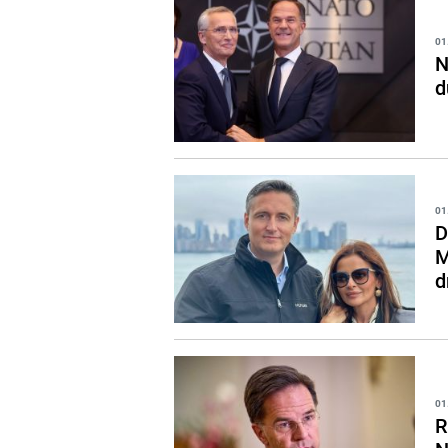
01
N
d
01
D
M
d
01
R