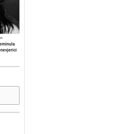
NA
reminula
 nevjerici