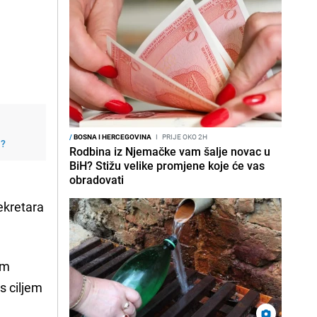
/
BOSNA I HERCEGOVINA
I
PRIJE OKO 2H
j?
Rodbina iz Njemačke vam šalje novac u
BiH? Stižu velike promjene koje će vas
obradovati
ekretara
om
s ciljem