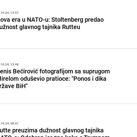
.10.24. 13:57
ova era u NATO-u: Stoltenberg predao
užnost glavnog tajnika Rutteu
.10.24. 13:48
enis Bećirović fotografijom sa suprugom
irelom oduševio pratioce: "Ponos i dika
ržave BiH"
.10.24. 08:41
utte preuzima dužnost glavnog tajnika