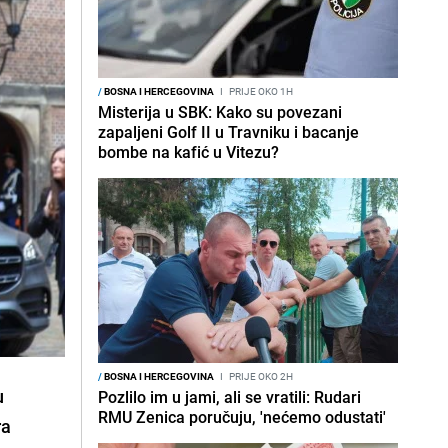
/
BOSNA I HERCEGOVINA
I
PRIJE OKO 1H
Misterija u SBK: Kako su povezani
zapaljeni Golf II u Travniku i bacanje
bombe na kafić u Vitezu?
/
BOSNA I HERCEGOVINA
I
PRIJE OKO 2H
u
Pozlilo im u jami, ali se vratili: Rudari
RMU Zenica poručuju, 'nećemo odustati'
ra