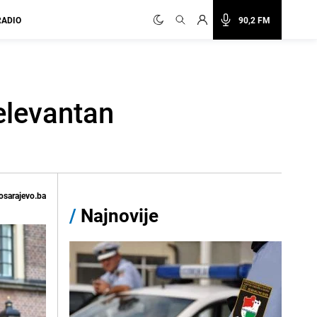
RADIO
90,2 FM
relevantan
osarajevo.ba
/
Najnovije