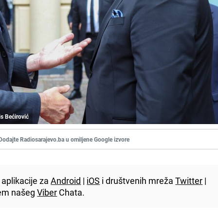
is Bećirović
Dodajte Radiosarajevo.ba u omiljene Google izvore
aplikacije za
Android
|
iOS
i društvenih mreža
Twitter
|
utem našeg
Viber
Chata.