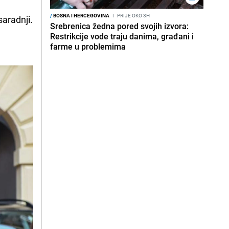
/
BOSNA I HERCEGOVINA
I
PRIJE OKO 3H
aradnji.
Srebrenica žedna pored svojih izvora:
Restrikcije vode traju danima, građani i
farme u problemima