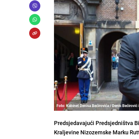
Foto: Kabinet Denisa Bećirovića / Denis Bećirović 
Predsjedavajući Predsjedništva Bi
Kraljevine Nizozemske Marku Rut