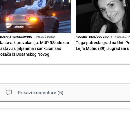
BOSNA I HERCEGOVINA
I
PRIJE 2 DANA
/
BOSNA I HERCEGOVINA
I
PRIJE 2 DA
Nastavak provokacija: MUP RS oduzeo
Tuga potresla grad na Uni: P
zastavu s ljiljanima i sankcionisao
Lejla Muhić (39), sugrađani u
vozača iz Bosanskog Novog
Prikaži komentare
(
5
)