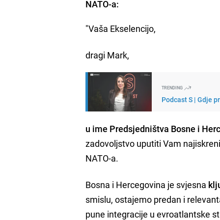
NATO-a:
"Vaša Ekselencijo,
dragi Mark,
TRENDING
Podcast S | Gdje p
u ime Predsjedništva Bosne i Her
zadovoljstvo uputiti Vam najiskre
NATO-a.
Bosna i Hercegovina je svjesna
klj
smislu, ostajemo predan i relevan
pune integracije u evroatlantske str