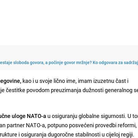
restaje sloboda govora, a počinje govor mržnje? Ko odgovara za sadrža
cegovine,
kao i u svoje lično ime, imam izuzetnu čast i
nije čestitke povodom preuzimanja dužnosti generalnog s
učne uloge NATO-a
u osiguranju globalne sigurnosti. U t
tan partner NATO-a, potpuno posvećeni provedbi reformi, 
ukture i osiguranja dugoročne stabilnosti u cijeloj regiji.