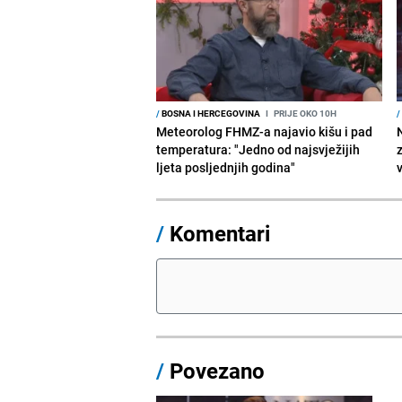
/
BOSNA I HERCEGOVINA
I
PRIJE OKO 10H
/
Meteorolog FHMZ-a najavio kišu i pad
temperatura: "Jedno od najsvježijih
ljeta posljednjih godina"
/
Komentari
/
Povezano