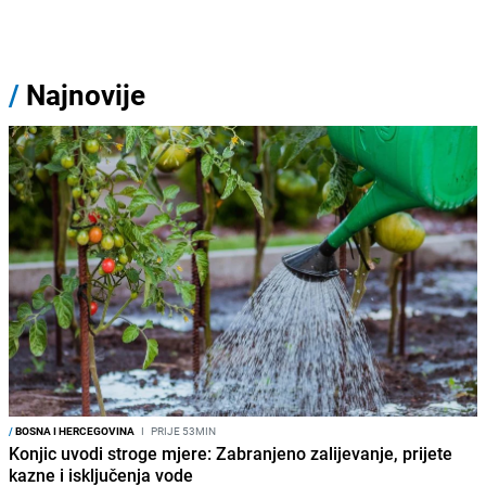
/
Najnovije
/
BOSNA I HERCEGOVINA
I
PRIJE 53MIN
Konjic uvodi stroge mjere: Zabranjeno zalijevanje, prijete
kazne i isključenja vode