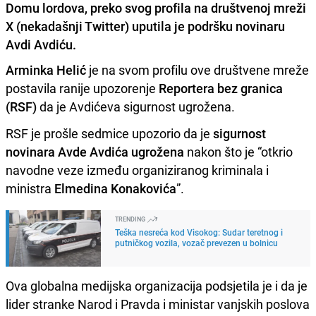
Domu lordova, preko svog profila na društvenoj mreži
X (nekadašnji Twitter) uputila je podršku novinaru
Avdi Avdiću.
Arminka Helić
je na svom profilu ove društvene mreže
postavila ranije upozorenje
Reportera bez granica
(RSF)
da je Avdićeva sigurnost ugrožena.
RSF je prošle sedmice upozorio da je
sigurnost
novinara Avde Avdića ugrožena
nakon što je “otkrio
navodne veze između organiziranog kriminala i
ministra
Elmedina Konakovića
”.
TRENDING
Teška nesreća kod Visokog: Sudar teretnog i
putničkog vozila, vozač prevezen u bolnicu
Ova globalna medijska organizacija podsjetila je i da je
lider stranke Narod i Pravda i ministar vanjskih poslova