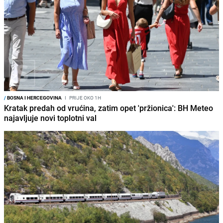
/
BOSNA I HERCEGOVINA
I
PRIJE OKO 1H
Kratak predah od vrućina, zatim opet 'pržionica': BH Meteo
najavljuje novi toplotni val