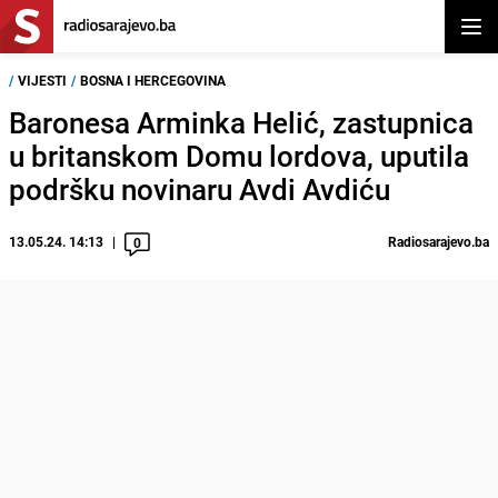
Otvor
/
VIJESTI
/
BOSNA I HERCEGOVINA
Baronesa Arminka Helić, zastupnica
u britanskom Domu lordova, uputila
podršku novinaru Avdi Avdiću
13.05.24. 14:13
Radiosarajevo.ba
0