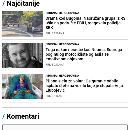
/
Najčitanije
/
BOSNA I HERCEGOVINA
Drama kod Bugojna: Naoružana grupa iz RS
ušla na područje FBiH, reagovala policija
SBK
PRIJE 2 DANA
/
BOSNA I HERCEGOVINA
Tuga nakon nesreće kod Neuma: Supruga
poginulog motocikliste oglasila se
emotivnom objavom
PRIJE 2 DANA
/
BOSNA I HERCEGOVINA
Pijana sjela za volan: Osiguranje odbilo
isplatu štete na vozilu koje je slupala Anja
Ljubojević
PRIJE 1 DAN
/
Komentari