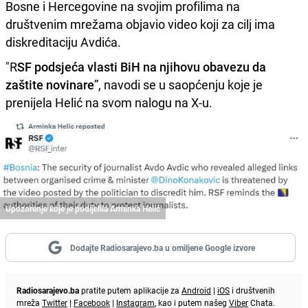
Bosne i Hercegovine na svojim profilima na
društvenim mrežama objavio video koji za cilj ima
diskreditaciju Avdića.
"R
SF podsjeća vlasti BiH na njihovu obavezu da
zaštite novinare
”, navodi se u saopćenju koje je
prenijela Helić na svom nalogu na X-u.
Upozorenje koje je podijelila Arminka Helić
Dodajte Radiosarajevo.ba u omiljene Google izvore
Radiosarajevo.ba
pratite putem aplikacije za
Android
|
iOS
i društvenih
mreža
Twitter
|
Facebook
|
Instagram
, kao i putem našeg
Viber
Chata.